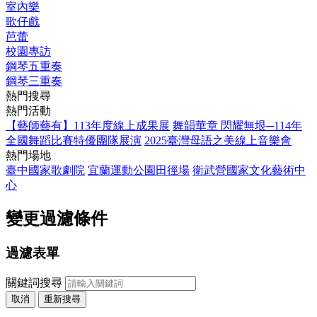
室內樂
歌仔戲
芭蕾
校園專訪
鋼琴五重奏
鋼琴三重奏
熱門搜尋
熱門活動
【藝師藝有】113年度線上成果展
舞韻華章 閃耀無垠─114年
全國舞蹈比賽特優團隊展演
2025臺灣母語之美線上音樂會
熱門場地
臺中國家歌劇院
宜蘭運動公園田徑場
衛武營國家文化藝術中
心
變更過濾條件
過濾表單
關鍵詞搜尋
取消
重新搜尋