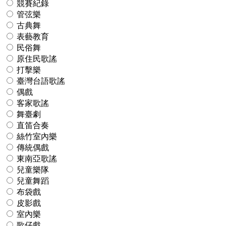
競賽紀錄
管弦樂
古典舞
表藝教育
民俗舞
原住民歌謠
打擊樂
臺灣台語歌謠
偶戲
客家歌謠
舞臺劇
直笛合奏
絲竹室內樂
傳統偶戲
東南亞歌謠
兒童樂隊
兒童舞蹈
布袋戲
皮影戲
室內樂
歌仔戲