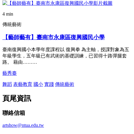
4 min
傳統藝術
【藝師藝有】臺南市永康區復興國民小學
臺南復興國小本學年度課程以 復興拳 為主軸，授課對象為五
年級學生，五年級已有武術的基礎訓練，已習得十路彈腿套
路。 藉由………
藝秀臺
舞蹈
表藝教育
國小
實踐
傳統藝術
頁尾資訊
聯絡信箱
artshow@ntua.edu.tw