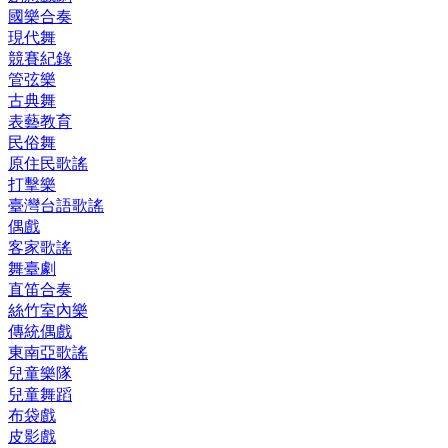
國樂合奏
現代舞
競賽紀錄
管弦樂
古典舞
表藝教育
民俗舞
原住民歌謠
打擊樂
臺灣台語歌謠
偶戲
客家歌謠
舞臺劇
直笛合奏
絲竹室內樂
傳統偶戲
東南亞歌謠
兒童樂隊
兒童舞蹈
布袋戲
皮影戲