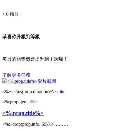
+
0
積分
恭喜你升級到等級
每日的頒獎機會提升到
1
次囉！
了解更多任務
<%:~s2ms(prop.duration)%> min
<%:prop.genus%>
<%:prop.title%>
<%:~crop(prop.info, 60)%>………