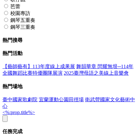
芭蕾
校園專訪
鋼琴五重奏
鋼琴三重奏
熱門搜尋
熱門活動
【藝師藝有】113年度線上成果展
舞韻華章 閃耀無垠─114年
全國舞蹈比賽特優團隊展演
2025臺灣母語之美線上音樂會
熱門場地
臺中國家歌劇院
宜蘭運動公園田徑場
衛武營國家文化藝術中
心
<%:prop.title%>
任務完成