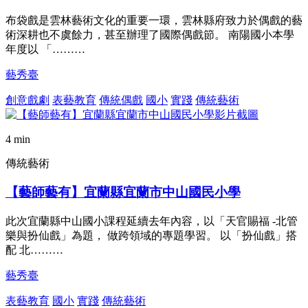
布袋戲是雲林藝術文化的重要一環，雲林縣府致力於偶戲的藝
術深耕也不虞餘力，甚至辦理了國際偶戲節。 南陽國小本學
年度以 「………
藝秀臺
創意戲劇
表藝教育
傳統偶戲
國小
實踐
傳統藝術
4 min
傳統藝術
【藝師藝有】宜蘭縣宜蘭市中山國民小學
此次宜蘭縣中山國小課程延續去年內容，以「天官賜福 -北管
樂與扮仙戲」為題， 做跨領域的專題學習。 以「扮仙戲」搭
配 北………
藝秀臺
表藝教育
國小
實踐
傳統藝術