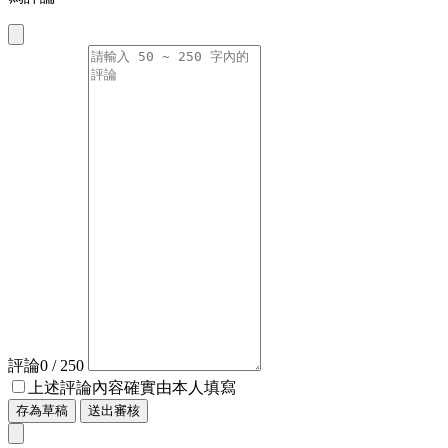
評論
0
/ 250
上述評論內容確實由本人填寫
存為草稿
送出審核