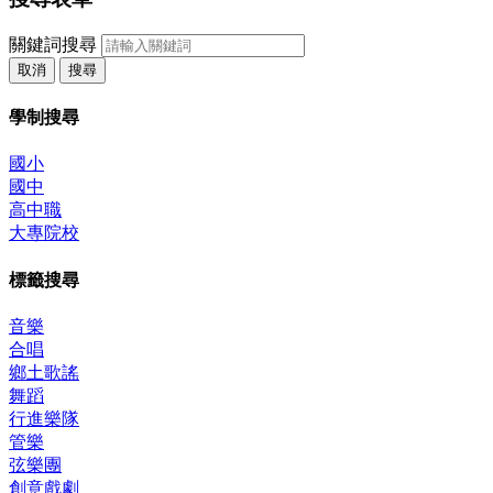
關鍵詞搜尋
取消
搜尋
學制搜尋
國小
國中
高中職
大專院校
標籤搜尋
音樂
合唱
鄉土歌謠
舞蹈
行進樂隊
管樂
弦樂團
創意戲劇