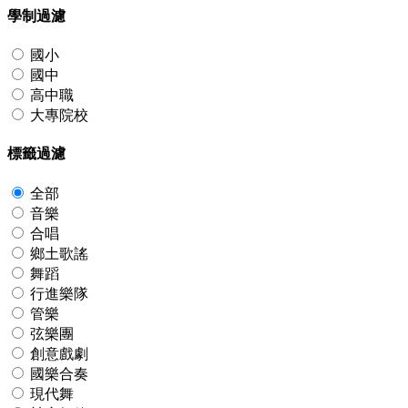
學制過濾
國小
國中
高中職
大專院校
標籤過濾
全部
音樂
合唱
鄉土歌謠
舞蹈
行進樂隊
管樂
弦樂團
創意戲劇
國樂合奏
現代舞