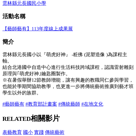
雲林縣元長國民小學
活動名稱
【藝師藝有】113年度線上成果展
簡介
雲林縣元長國小以『萌虎好神』 -粧佛 (泥塑造像 )為課程主
軸。
結合北港國中自造中心進行生活科技跨域課程，認識雷射雕刻
原理與｢萌虎好神｣鑰匙圈製作。
※在暑假舉辦12節教師增能，讓有興趣的教職同仁參與學習，
也能於學期間協助教學，也更進一步將傳統藝術推廣到藝才班
學生以外的族群。
#藝師藝有
#教育部計畫案
#傳統藝師
#在地文化
相關影片
RELATED
表藝教育
國小
實踐
傳統藝術