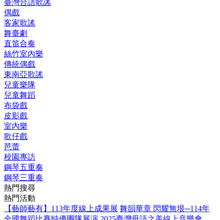
臺灣台語歌謠
偶戲
客家歌謠
舞臺劇
直笛合奏
絲竹室內樂
傳統偶戲
東南亞歌謠
兒童樂隊
兒童舞蹈
布袋戲
皮影戲
室內樂
歌仔戲
芭蕾
校園專訪
鋼琴五重奏
鋼琴三重奏
熱門搜尋
熱門活動
【藝師藝有】113年度線上成果展
舞韻華章 閃耀無垠─114年
全國舞蹈比賽特優團隊展演
2025臺灣母語之美線上音樂會