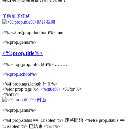
每日的頒獎機會提升到
1
次囉！
了解更多任務
<%:~s2ms(prop.duration)%> min
<%:prop.genus%>
<%:prop.title%>
<%:~crop(prop.info, 60)%>………
<%:prop.school%>
<%if prop.tags.length != 0 %>
<%for prop.tags %>
<%:title%>
<%/for %>
<%/if%>
<%:prop.genus%>
<%if prop.status == 'Enabled' %>
即將開始
<%else prop.status ==
'Disabled' %>
已結束
<%/if%>