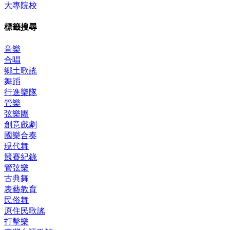
大專院校
標籤搜尋
音樂
合唱
鄉土歌謠
舞蹈
行進樂隊
管樂
弦樂團
創意戲劇
國樂合奏
現代舞
競賽紀錄
管弦樂
古典舞
表藝教育
民俗舞
原住民歌謠
打擊樂