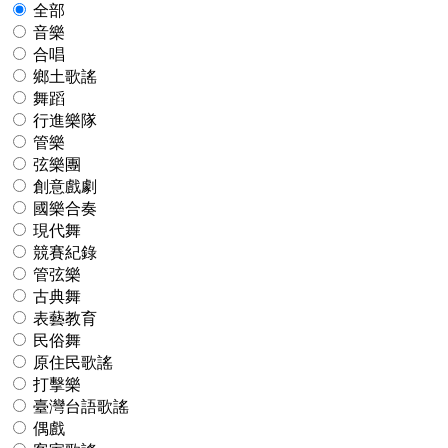
全部
音樂
合唱
鄉土歌謠
舞蹈
行進樂隊
管樂
弦樂團
創意戲劇
國樂合奏
現代舞
競賽紀錄
管弦樂
古典舞
表藝教育
民俗舞
原住民歌謠
打擊樂
臺灣台語歌謠
偶戲