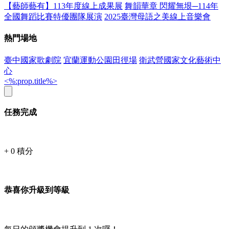
【藝師藝有】113年度線上成果展
舞韻華章 閃耀無垠─114年
全國舞蹈比賽特優團隊展演
2025臺灣母語之美線上音樂會
熱門場地
臺中國家歌劇院
宜蘭運動公園田徑場
衛武營國家文化藝術中
心
<%:prop.title%>
任務完成
+
0
積分
恭喜你升級到等級