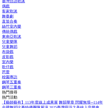
臺灣台語歌謠
偶戲
客家歌謠
舞臺劇
直笛合奏
絲竹室內樂
傳統偶戲
東南亞歌謠
兒童樂隊
兒童舞蹈
布袋戲
皮影戲
室內樂
歌仔戲
芭蕾
校園專訪
鋼琴五重奏
鋼琴三重奏
熱門搜尋
熱門活動
【藝師藝有】113年度線上成果展
舞韻華章 閃耀無垠─114年
全國舞蹈比賽特優團隊展演
2025臺灣母語之美線上音樂會