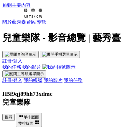
跳到主要內容
關於藝秀臺
網站導覽
兒童樂隊 - 影音總覽 | 藝秀臺
註冊/登入
我的任務
我的影片
註冊/登入
我的帳號
我的影片
我的任務
H5f9qj89hh73xdmc
兒童樂隊
搜尋
單排版面
雙排版面