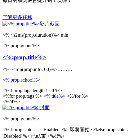
每日的頒獎機會提升到
1
次囉！
了解更多任務
<%:~s2ms(prop.duration)%> min
<%:prop.genus%>
<%:prop.title%>
<%:~crop(prop.info, 60)%>………
<%:prop.school%>
<%if prop.tags.length != 0 %>
<%for prop.tags %>
<%:title%>
<%/for %>
<%/if%>
<%:prop.genus%>
<%if prop.status == 'Enabled' %>
即將開始
<%else prop.status ==
'Disabled' %>
已結束
<%/if%>