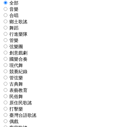
全部
音樂
合唱
鄉土歌謠
舞蹈
行進樂隊
管樂
弦樂團
創意戲劇
國樂合奏
現代舞
競賽紀錄
管弦樂
古典舞
表藝教育
民俗舞
原住民歌謠
打擊樂
臺灣台語歌謠
偶戲