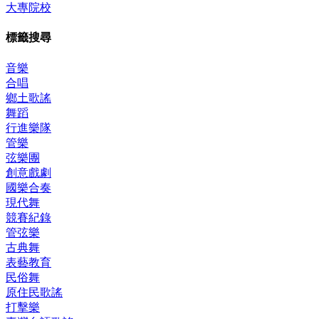
大專院校
標籤搜尋
音樂
合唱
鄉土歌謠
舞蹈
行進樂隊
管樂
弦樂團
創意戲劇
國樂合奏
現代舞
競賽紀錄
管弦樂
古典舞
表藝教育
民俗舞
原住民歌謠
打擊樂