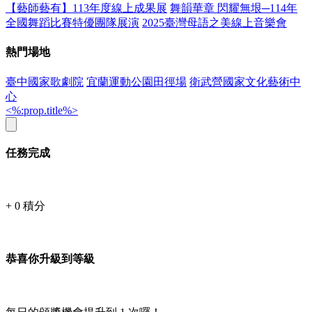
【藝師藝有】113年度線上成果展
舞韻華章 閃耀無垠─114年
全國舞蹈比賽特優團隊展演
2025臺灣母語之美線上音樂會
熱門場地
臺中國家歌劇院
宜蘭運動公園田徑場
衛武營國家文化藝術中
心
<%:prop.title%>
任務完成
+
0
積分
恭喜你升級到等級