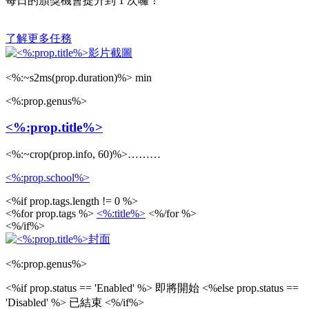
每日的頒獎機會提升到
1
次囉！
了解更多任務
<%:~s2ms(prop.duration)%> min
<%:prop.genus%>
<%:prop.title%>
<%:~crop(prop.info, 60)%>………
<%:prop.school%>
<%if prop.tags.length != 0 %>
<%for prop.tags %>
<%:title%>
<%/for %>
<%/if%>
<%:prop.genus%>
<%if prop.status == 'Enabled' %>
即將開始
<%else prop.status ==
'Disabled' %>
已結束
<%/if%>