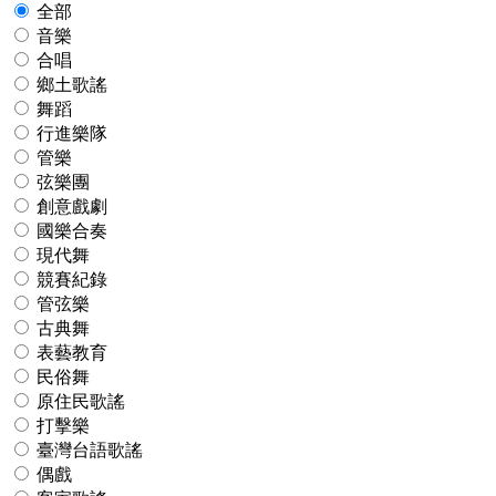
全部
音樂
合唱
鄉土歌謠
舞蹈
行進樂隊
管樂
弦樂團
創意戲劇
國樂合奏
現代舞
競賽紀錄
管弦樂
古典舞
表藝教育
民俗舞
原住民歌謠
打擊樂
臺灣台語歌謠
偶戲