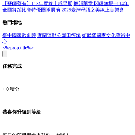
【藝師藝有】113年度線上成果展
舞韻華章 閃耀無垠─114年
全國舞蹈比賽特優團隊展演
2025臺灣母語之美線上音樂會
熱門場地
臺中國家歌劇院
宜蘭運動公園田徑場
衛武營國家文化藝術中
心
<%:prop.title%>
任務完成
+
0
積分
恭喜你升級到等級