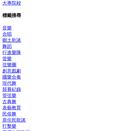
大專院校
標籤搜尋
音樂
合唱
鄉土歌謠
舞蹈
行進樂隊
管樂
弦樂團
創意戲劇
國樂合奏
現代舞
競賽紀錄
管弦樂
古典舞
表藝教育
民俗舞
原住民歌謠
打擊樂