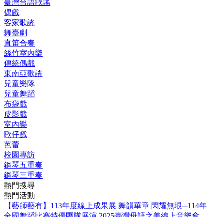
臺灣台語歌謠
偶戲
客家歌謠
舞臺劇
直笛合奏
絲竹室內樂
傳統偶戲
東南亞歌謠
兒童樂隊
兒童舞蹈
布袋戲
皮影戲
室內樂
歌仔戲
芭蕾
校園專訪
鋼琴五重奏
鋼琴三重奏
熱門搜尋
熱門活動
【藝師藝有】113年度線上成果展
舞韻華章 閃耀無垠─114年
全國舞蹈比賽特優團隊展演
2025臺灣母語之美線上音樂會