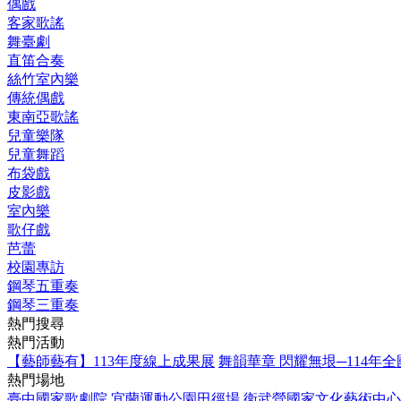
偶戲
客家歌謠
舞臺劇
直笛合奏
絲竹室內樂
傳統偶戲
東南亞歌謠
兒童樂隊
兒童舞蹈
布袋戲
皮影戲
室內樂
歌仔戲
芭蕾
校園專訪
鋼琴五重奏
鋼琴三重奏
熱門搜尋
熱門活動
【藝師藝有】113年度線上成果展
舞韻華章 閃耀無垠─114年
熱門場地
臺中國家歌劇院
宜蘭運動公園田徑場
衛武營國家文化藝術中心