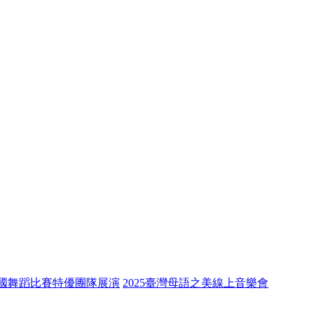
全國舞蹈比賽特優團隊展演
2025臺灣母語之美線上音樂會