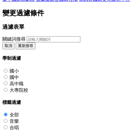
變更過濾條件
過濾表單
關鍵詞搜尋
取消
重新搜尋
學制過濾
國小
國中
高中職
大專院校
標籤過濾
全部
音樂
合唱