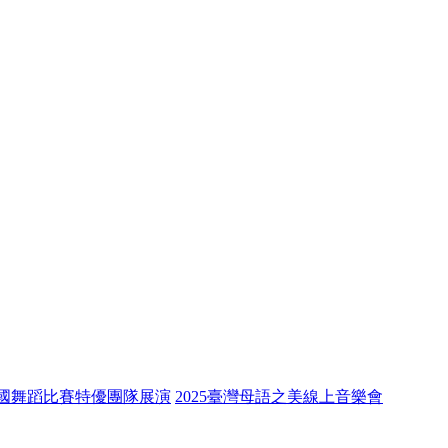
全國舞蹈比賽特優團隊展演
2025臺灣母語之美線上音樂會