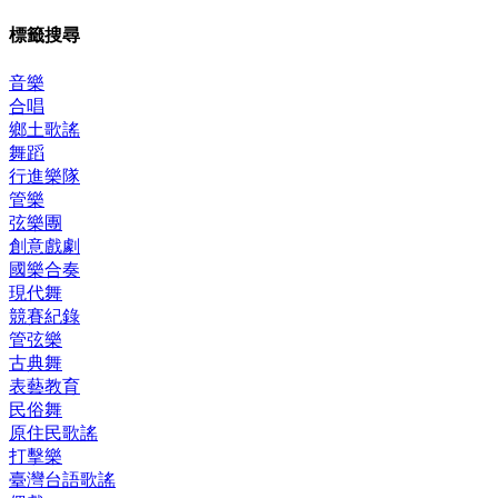
標籤搜尋
音樂
合唱
鄉土歌謠
舞蹈
行進樂隊
管樂
弦樂團
創意戲劇
國樂合奏
現代舞
競賽紀錄
管弦樂
古典舞
表藝教育
民俗舞
原住民歌謠
打擊樂
臺灣台語歌謠