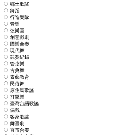
鄉土歌謠
舞蹈
行進樂隊
管樂
弦樂團
創意戲劇
國樂合奏
現代舞
競賽紀錄
管弦樂
古典舞
表藝教育
民俗舞
原住民歌謠
打擊樂
臺灣台語歌謠
偶戲
客家歌謠
舞臺劇
直笛合奏