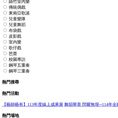
絲竹室內樂
傳統偶戲
東南亞歌謠
兒童樂隊
兒童舞蹈
布袋戲
皮影戲
室內樂
歌仔戲
芭蕾
校園專訪
鋼琴五重奏
鋼琴三重奏
熱門搜尋
熱門活動
【藝師藝有】113年度線上成果展
舞韻華章 閃耀無垠─114年
熱門場地