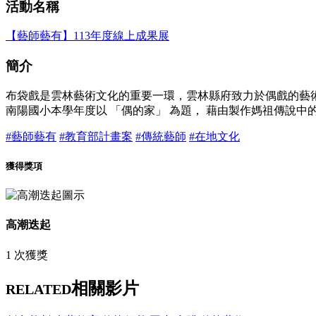
活動名稱
【藝師藝有】113年度線上成果展
簡介
布袋戲是雲林藝術文化的重要一環，雲林縣府致力於偶戲的藝
南陽國小本學年度以 「偶的家」 為題， 藉由製作媽祖傳說
#藝師藝有
#教育部計畫案
#傳統藝師
#在地文化
獲得獎項
高潮迭起
1 次獲獎
相關影片
RELATED