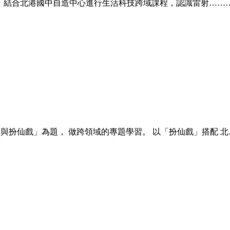
主軸。 結合北港國中自造中心進行生活科技跨域課程，認識雷射……
與扮仙戲」為題， 做跨領域的專題學習。 以「扮仙戲」搭配 北