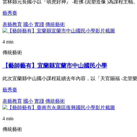
雲林縣元長國小以『萌虎好神』 -粧佛 (泥塑造像 )為課程
藝秀臺
表藝教育
國小
實踐
傳統藝術
4 min
傳統藝術
【藝師藝有】宜蘭縣宜蘭市中山國民小學
此次宜蘭縣中山國小課程延續去年內容，以「天官賜福 -北管樂
藝秀臺
表藝教育
國小
實踐
傳統藝術
4 min
傳統藝術