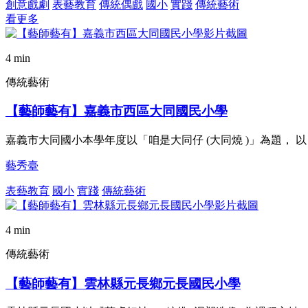
創意戲劇
表藝教育
傳統偶戲
國小
實踐
傳統藝術
看更多
4 min
傳統藝術
【藝師藝有】嘉義市西區大同國民小學
嘉義市大同國小本學年度以「咱是大同仔 (大同燒 )」為題， 以
藝秀臺
表藝教育
國小
實踐
傳統藝術
4 min
傳統藝術
【藝師藝有】雲林縣元長鄉元長國民小學