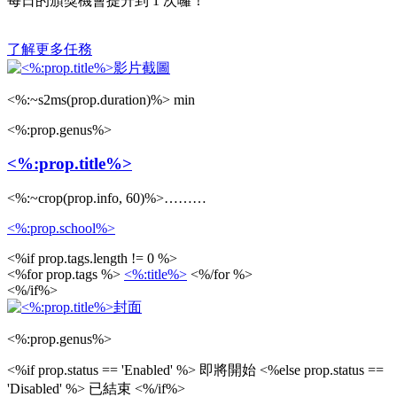
每日的頒獎機會提升到
1
次囉！
了解更多任務
<%:~s2ms(prop.duration)%> min
<%:prop.genus%>
<%:prop.title%>
<%:~crop(prop.info, 60)%>………
<%:prop.school%>
<%if prop.tags.length != 0 %>
<%for prop.tags %>
<%:title%>
<%/for %>
<%/if%>
<%:prop.genus%>
<%if prop.status == 'Enabled' %>
即將開始
<%else prop.status ==
'Disabled' %>
已結束
<%/if%>