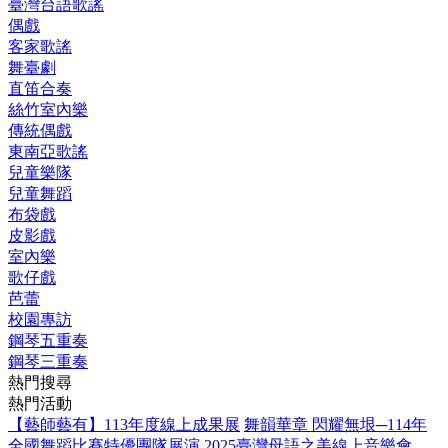
臺灣台語歌謠
偶戲
客家歌謠
舞臺劇
直笛合奏
絲竹室內樂
傳統偶戲
東南亞歌謠
兒童樂隊
兒童舞蹈
布袋戲
皮影戲
室內樂
歌仔戲
芭蕾
校園專訪
鋼琴五重奏
鋼琴三重奏
熱門搜尋
熱門活動
【藝師藝有】113年度線上成果展
舞韻華章 閃耀無垠─114年
全國舞蹈比賽特優團隊展演
2025臺灣母語之美線上音樂會