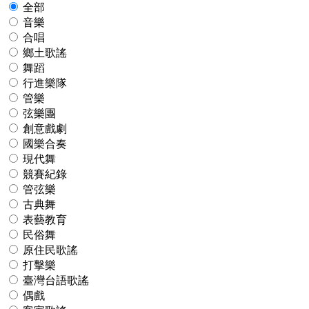
全部
音樂
合唱
鄉土歌謠
舞蹈
行進樂隊
管樂
弦樂團
創意戲劇
國樂合奏
現代舞
競賽紀錄
管弦樂
古典舞
表藝教育
民俗舞
原住民歌謠
打擊樂
臺灣台語歌謠
偶戲