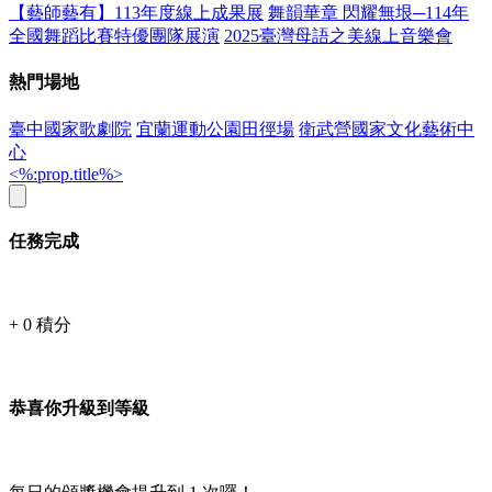
【藝師藝有】113年度線上成果展
舞韻華章 閃耀無垠─114年
全國舞蹈比賽特優團隊展演
2025臺灣母語之美線上音樂會
熱門場地
臺中國家歌劇院
宜蘭運動公園田徑場
衛武營國家文化藝術中
心
<%:prop.title%>
任務完成
+
0
積分
恭喜你升級到等級