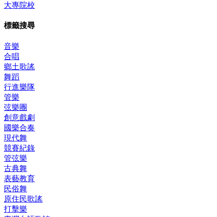
大專院校
標籤搜尋
音樂
合唱
鄉土歌謠
舞蹈
行進樂隊
管樂
弦樂團
創意戲劇
國樂合奏
現代舞
競賽紀錄
管弦樂
古典舞
表藝教育
民俗舞
原住民歌謠
打擊樂