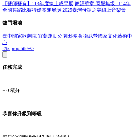
【藝師藝有】113年度線上成果展
舞韻華章 閃耀無垠─114年
全國舞蹈比賽特優團隊展演
2025臺灣母語之美線上音樂會
熱門場地
臺中國家歌劇院
宜蘭運動公園田徑場
衛武營國家文化藝術中
心
<%:prop.title%>
任務完成
+
0
積分
恭喜你升級到等級