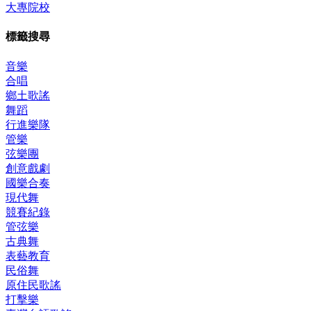
大專院校
標籤搜尋
音樂
合唱
鄉土歌謠
舞蹈
行進樂隊
管樂
弦樂團
創意戲劇
國樂合奏
現代舞
競賽紀錄
管弦樂
古典舞
表藝教育
民俗舞
原住民歌謠
打擊樂