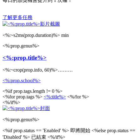
每日的頒獎機會提升到
1
次囉！
了解更多任務
<%:~s2ms(prop.duration)%> min
<%:prop.genus%>
<%:prop.title%>
<%:~crop(prop.info, 60)%>………
<%:prop.school%>
<%if prop.tags.length != 0 %>
<%for prop.tags %>
<%:title%>
<%/for %>
<%/if%>
<%:prop.genus%>
<%if prop.status == 'Enabled' %>
即將開始
<%else prop.status ==
'Disabled' %>
已結束
<%/if%>