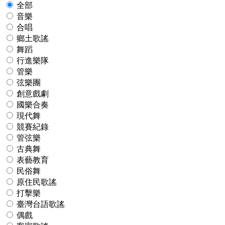
全部
音樂
合唱
鄉土歌謠
舞蹈
行進樂隊
管樂
弦樂團
創意戲劇
國樂合奏
現代舞
競賽紀錄
管弦樂
古典舞
表藝教育
民俗舞
原住民歌謠
打擊樂
臺灣台語歌謠
偶戲