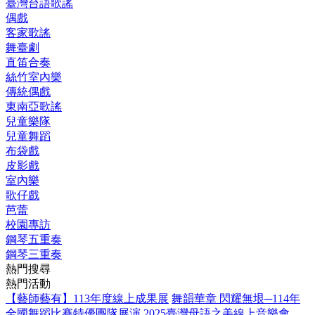
臺灣台語歌謠
偶戲
客家歌謠
舞臺劇
直笛合奏
絲竹室內樂
傳統偶戲
東南亞歌謠
兒童樂隊
兒童舞蹈
布袋戲
皮影戲
室內樂
歌仔戲
芭蕾
校園專訪
鋼琴五重奏
鋼琴三重奏
熱門搜尋
熱門活動
【藝師藝有】113年度線上成果展
舞韻華章 閃耀無垠─114年
全國舞蹈比賽特優團隊展演
2025臺灣母語之美線上音樂會