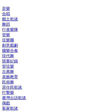
音樂
合唱
鄉土歌謠
舞蹈
行進樂隊
管樂
弦樂團
創意戲劇
國樂合奏
現代舞
競賽紀錄
管弦樂
古典舞
表藝教育
民俗舞
原住民歌謠
打擊樂
臺灣台語歌謠
偶戲
客家歌謠