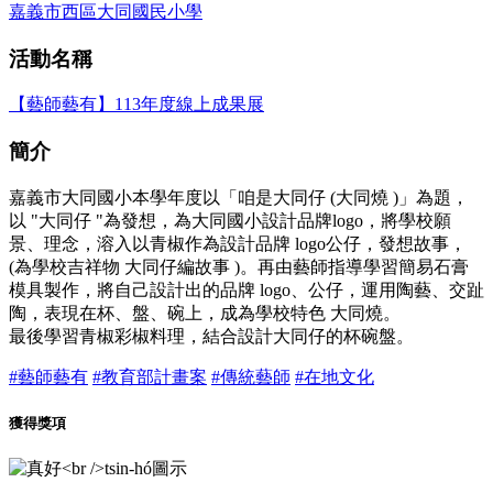
嘉義市西區大同國民小學
活動名稱
【藝師藝有】113年度線上成果展
簡介
嘉義市大同國小本學年度以「咱是大同仔 (大同燒 )」為題，
以 "大同仔 "為發想，為大同國小設計品牌logo，將學校願
景、理念，溶入以青椒作為設計品牌 logo公仔，發想故事，
(為學校吉祥物 大同仔編故事 )。再由藝師指導學習簡易石膏
模具製作，將自己設計出的品牌 logo、公仔，運用陶藝、交趾
陶，表現在杯、盤、碗上，成為學校特色 大同燒。
最後學習青椒彩椒料理，結合設計大同仔的杯碗盤。
#藝師藝有
#教育部計畫案
#傳統藝師
#在地文化
獲得獎項