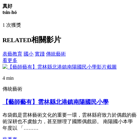
真好
tsin-hó
1 次獲獎
相關影片
RELATED
表藝教育
國小
實踐
傳統藝術
看更多
4 min
傳統藝術
【藝師藝有】雲林縣北港鎮南陽國民小學
布袋戲是雲林藝術文化的重要一環，雲林縣府致力於偶戲的藝
術深耕也不虞餘力，甚至辦理了國際偶戲節。 南陽國小本學
年度以 「………