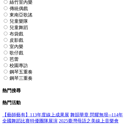
絲竹室內樂
傳統偶戲
東南亞歌謠
兒童樂隊
兒童舞蹈
布袋戲
皮影戲
室內樂
歌仔戲
芭蕾
校園專訪
鋼琴五重奏
鋼琴三重奏
熱門搜尋
熱門活動
【藝師藝有】113年度線上成果展
舞韻華章 閃耀無垠─114年
全國舞蹈比賽特優團隊展演
2025臺灣母語之美線上音樂會