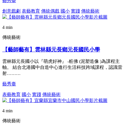
藝秀臺
創意戲劇
表藝教育
傳統偶戲
國小
實踐
傳統藝術
4 min
傳統藝術
【藝師藝有】雲林縣元長鄉元長國民小學
雲林縣元長國小以『萌虎好神』 -粧佛 (泥塑造像 )為課程主
軸。 結合北港國中自造中心進行生活科技跨域課程，認識雷
射………
藝秀臺
表藝教育
國小
實踐
傳統藝術
4 min
傳統藝術