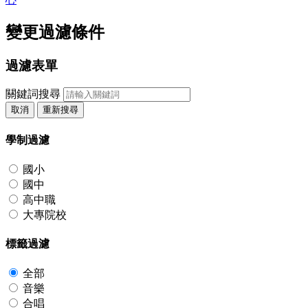
變更過濾條件
過濾表單
關鍵詞搜尋
取消
重新搜尋
學制過濾
國小
國中
高中職
大專院校
標籤過濾
全部
音樂
合唱