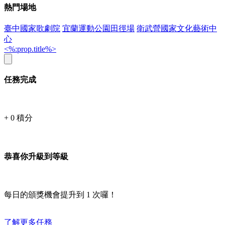
熱門場地
臺中國家歌劇院
宜蘭運動公園田徑場
衛武營國家文化藝術中
心
<%:prop.title%>
任務完成
+
0
積分
恭喜你升級到等級
每日的頒獎機會提升到
1
次囉！
了解更多任務