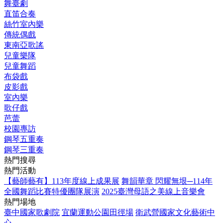
舞臺劇
直笛合奏
絲竹室內樂
傳統偶戲
東南亞歌謠
兒童樂隊
兒童舞蹈
布袋戲
皮影戲
室內樂
歌仔戲
芭蕾
校園專訪
鋼琴五重奏
鋼琴三重奏
熱門搜尋
熱門活動
【藝師藝有】113年度線上成果展
舞韻華章 閃耀無垠─114年
全國舞蹈比賽特優團隊展演
2025臺灣母語之美線上音樂會
熱門場地
臺中國家歌劇院
宜蘭運動公園田徑場
衛武營國家文化藝術中
心