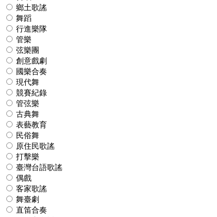
鄉土歌謠
舞蹈
行進樂隊
管樂
弦樂團
創意戲劇
國樂合奏
現代舞
競賽紀錄
管弦樂
古典舞
表藝教育
民俗舞
原住民歌謠
打擊樂
臺灣台語歌謠
偶戲
客家歌謠
舞臺劇
直笛合奏