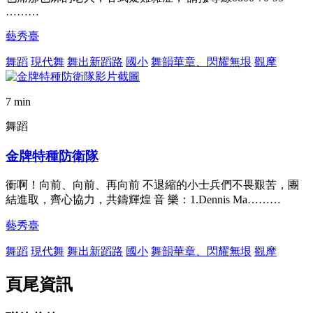
………
藝秀臺
舞蹈
現代舞
舞出新蹈路
國小
舞韻華章、閃耀無垠
觀摩
7 min
舞蹈
金牌特種防衛隊
衝啊！向前、向前、再向前 不退縮的小士兵們不畏艱苦，團
結進取，齊心協力，共鑄輝煌 音 樂：1.Dennis Ma………
藝秀臺
舞蹈
現代舞
舞出新蹈路
國小
舞韻華章、閃耀無垠
觀摩
頁尾資訊