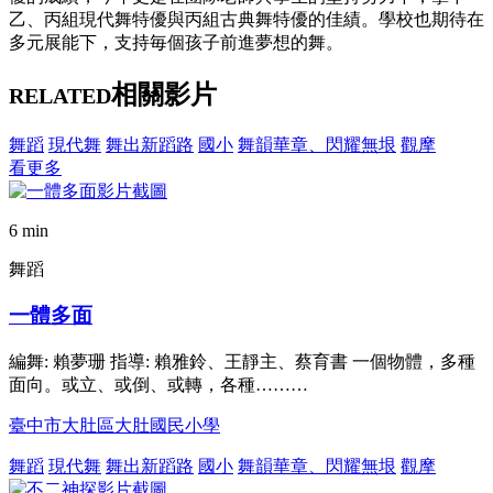
乙、丙組現代舞特優與丙組古典舞特優的佳績。學校也期待在
多元展能下，支持毎個孩子前進夢想的舞。
相關影片
RELATED
舞蹈
現代舞
舞出新蹈路
國小
舞韻華章、閃耀無垠
觀摩
看更多
6 min
舞蹈
一體多面
編舞: 賴夢珊 指導: 賴雅鈴、王靜主、蔡育書 一個物體，多種
面向。或立、或倒、或轉，各種………
臺中市大肚區大肚國民小學
舞蹈
現代舞
舞出新蹈路
國小
舞韻華章、閃耀無垠
觀摩