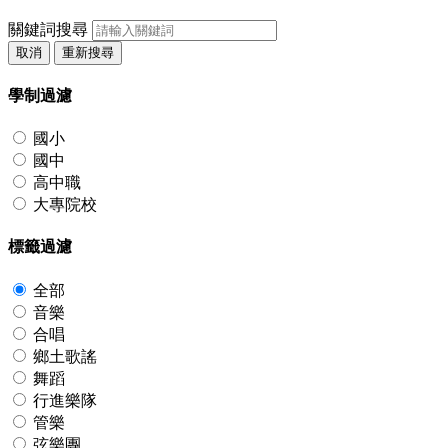
關鍵詞搜尋
取消
重新搜尋
學制過濾
國小
國中
高中職
大專院校
標籤過濾
全部
音樂
合唱
鄉土歌謠
舞蹈
行進樂隊
管樂
弦樂團