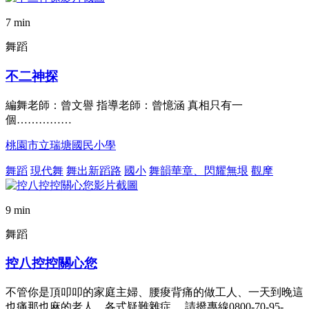
7 min
舞蹈
不二神探
編舞老師：曾文譽 指導老師：曾憶涵 真相只有一
個……………
桃園市立瑞塘國民小學
舞蹈
現代舞
舞出新蹈路
國小
舞韻華章、閃耀無垠
觀摩
9 min
舞蹈
控八控控關心您
不管你是頂叩叩的家庭主婦、腰痠背痛的做工人、一天到晚這
也痛那也麻的老人，各式疑難雜症， 請撥專線0800-70-95-