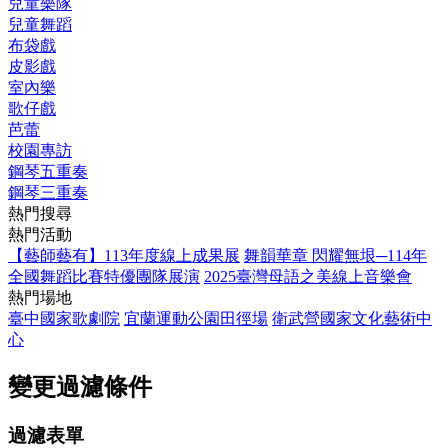
兒童樂隊
兒童舞蹈
布袋戲
皮影戲
室內樂
歌仔戲
芭蕾
校園專訪
鋼琴五重奏
鋼琴三重奏
熱門搜尋
熱門活動
【藝師藝有】113年度線上成果展
舞韻華章 閃耀無垠─114年
全國舞蹈比賽特優團隊展演
2025臺灣母語之美線上音樂會
熱門場地
臺中國家歌劇院
宜蘭運動公園田徑場
衛武營國家文化藝術中
心
變更過濾條件
過濾表單