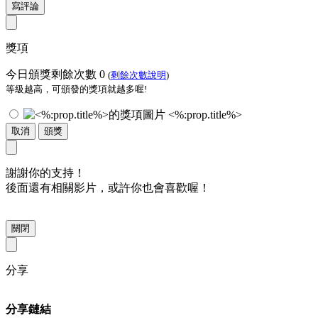
寫評論
獎項
今日頒獎剩餘次數
0
(
剩餘次數說明
)
等級越高，可頒發的獎項就越多喔!
<%:prop.title%>
取消
頒獎
謝謝你的支持！
後面還有相關影片，或許你也會喜歡喔！
關閉
分享
分享鏈結