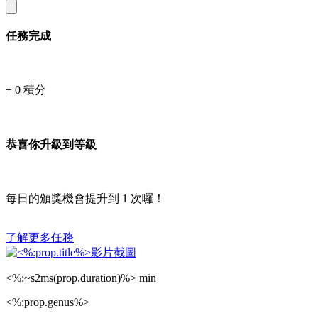
任務完成
+
0
積分
恭喜你升級到等級
每日的頒獎機會提升到
1
次囉！
了解更多任務
<%:~s2ms(prop.duration)%> min
<%:prop.genus%>