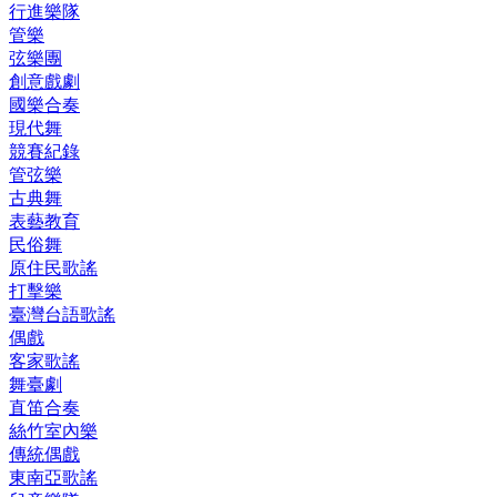
行進樂隊
管樂
弦樂團
創意戲劇
國樂合奏
現代舞
競賽紀錄
管弦樂
古典舞
表藝教育
民俗舞
原住民歌謠
打擊樂
臺灣台語歌謠
偶戲
客家歌謠
舞臺劇
直笛合奏
絲竹室內樂
傳統偶戲
東南亞歌謠