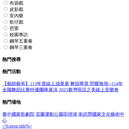
布袋戲
皮影戲
室內樂
歌仔戲
芭蕾
校園專訪
鋼琴五重奏
鋼琴三重奏
熱門搜尋
熱門活動
【藝師藝有】113年度線上成果展
舞韻華章 閃耀無垠─114年
全國舞蹈比賽特優團隊展演
2025臺灣母語之美線上音樂會
熱門場地
臺中國家歌劇院
宜蘭運動公園田徑場
衛武營國家文化藝術中
心
<%:prop.title%>