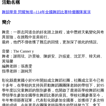
活動名稱
舞韻華章 閃耀無垠─114年全國舞蹈比賽特優團隊展演
簡介
舞意：一群志同道合的好友踏上旅程，途中歷經天氣變化與奇
異冒險，在挑戰中並肩前行。
最終，他們不僅收獲了難忘的回憶，更加深了彼此的情誼。
音樂：The Canner y
舞者：謝雨玹、許景喻、陳妍安、許姲粢、沈芷芹、韓天綺、
黃瑞馨
編舞老師：張惠雯
指導老師：謝純芳
彰化縣鹿東國小於95年開始成立舞蹈社團，社團成立至今已有
十多年，在學校的支持與昇動舞蹈團團隊老師的帶領下，於95
學年度以兒童舞蹈的類別參賽，也開啟了鹿港區學校舞蹈社團
帶領學生參加全國學生舞蹈比賽的扉頁。學校社團參賽至今，
年年奪得縣賽冠軍，代表彰化縣參加全國賽，並獲得了多次特
優的成績，今年更是在團隊老師與學生的堅持努力下，拿下