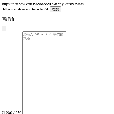
https://artshow.edu.tw/video/965/nhfly5rcrky3wfas
複製
寫評論
評論
0
/ 250