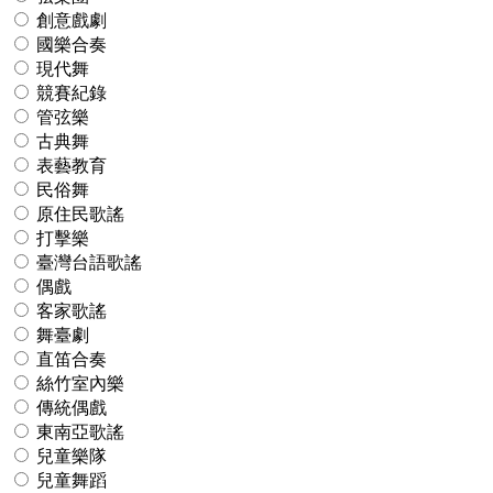
創意戲劇
國樂合奏
現代舞
競賽紀錄
管弦樂
古典舞
表藝教育
民俗舞
原住民歌謠
打擊樂
臺灣台語歌謠
偶戲
客家歌謠
舞臺劇
直笛合奏
絲竹室內樂
傳統偶戲
東南亞歌謠
兒童樂隊
兒童舞蹈