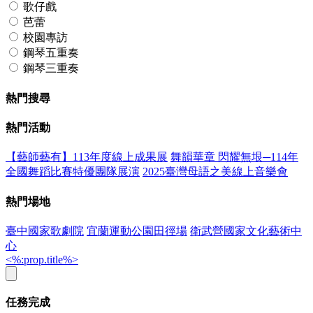
歌仔戲
芭蕾
校園專訪
鋼琴五重奏
鋼琴三重奏
熱門搜尋
熱門活動
【藝師藝有】113年度線上成果展
舞韻華章 閃耀無垠─114年
全國舞蹈比賽特優團隊展演
2025臺灣母語之美線上音樂會
熱門場地
臺中國家歌劇院
宜蘭運動公園田徑場
衛武營國家文化藝術中
心
<%:prop.title%>
任務完成