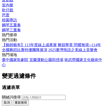
皮影戲
室內樂
歌仔戲
芭蕾
校園專訪
鋼琴五重奏
鋼琴三重奏
熱門搜尋
熱門活動
【藝師藝有】113年度線上成果展
舞韻華章 閃耀無垠─114年
全國舞蹈比賽特優團隊展演
2025臺灣母語之美線上音樂會
熱門場地
臺中國家歌劇院
宜蘭運動公園田徑場
衛武營國家文化藝術中
心
變更過濾條件
過濾表單
關鍵詞搜尋
取消
重新搜尋