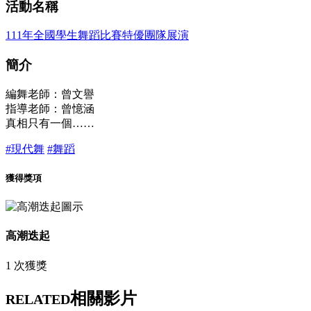
活動名稱
111年全國學生舞蹈比賽特優團隊展演
簡介
編舞老師：曾文譽
指導老師：曾憶涵
真相只有一個……
#現代舞
#舞蹈
獲得獎項
高潮迭起
1 次獲獎
相關影片
RELATED