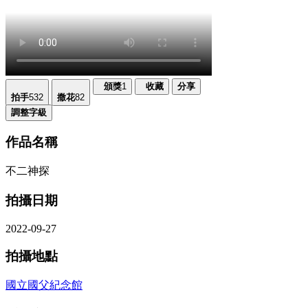
頒獎
1
收藏
分享
拍手
532
撒花
82
調整字級
作品名稱
不二神探
拍攝日期
2022-09-27
拍攝地點
國立國父紀念館