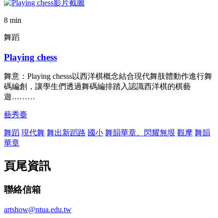
8 min
舞蹈
Playing chess
舞意：Playing chesss以西洋棋概念結合現代舞肢體動作進行舞
碼編創，讓學生們透過舞碼編排踏入認識西洋棋的棋藝
遊………
藝秀臺
舞蹈
現代舞
舞出新蹈路
國小
舞韻華章、閃耀無垠
觀摩
舞韻
華章
頁尾資訊
聯絡信箱
artshow@ntua.edu.tw