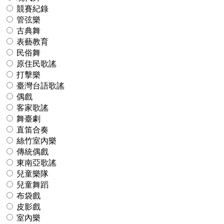
競賽紀錄
管弦樂
古典舞
表藝教育
民俗舞
原住民歌謠
打擊樂
臺灣台語歌謠
偶戲
客家歌謠
舞臺劇
直笛合奏
絲竹室內樂
傳統偶戲
東南亞歌謠
兒童樂隊
兒童舞蹈
布袋戲
皮影戲
室內樂