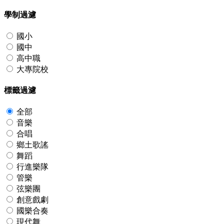
學制過濾
國小
國中
高中職
大專院校
標籤過濾
全部
音樂
合唱
鄉土歌謠
舞蹈
行進樂隊
管樂
弦樂團
創意戲劇
國樂合奏
現代舞