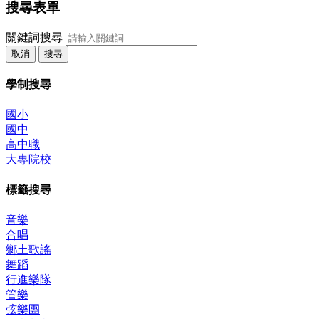
搜尋表單
關鍵詞搜尋
取消
搜尋
學制搜尋
國小
國中
高中職
大專院校
標籤搜尋
音樂
合唱
鄉土歌謠
舞蹈
行進樂隊
管樂
弦樂團