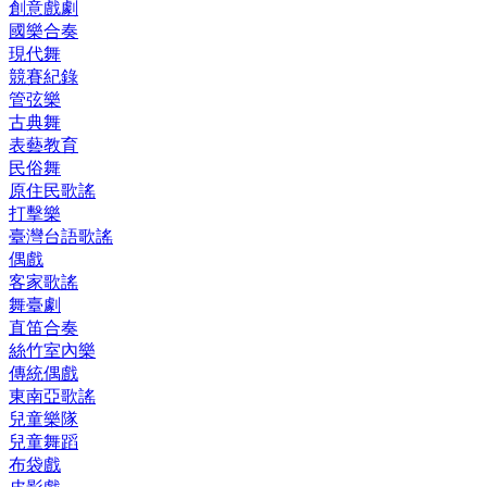
創意戲劇
國樂合奏
現代舞
競賽紀錄
管弦樂
古典舞
表藝教育
民俗舞
原住民歌謠
打擊樂
臺灣台語歌謠
偶戲
客家歌謠
舞臺劇
直笛合奏
絲竹室內樂
傳統偶戲
東南亞歌謠
兒童樂隊
兒童舞蹈
布袋戲