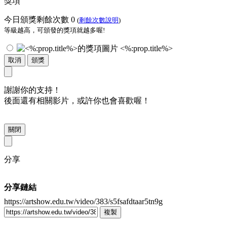
獎項
今日頒獎剩餘次數
0
(
剩餘次數說明
)
等級越高，可頒發的獎項就越多喔!
<%:prop.title%>
取消
頒獎
謝謝你的支持！
後面還有相關影片，或許你也會喜歡喔！
關閉
分享
分享鏈結
https://artshow.edu.tw/video/383/s5fsafdtaar5tn9g
複製