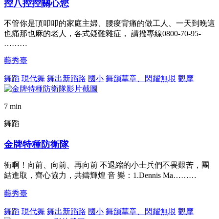
控八控控關心您
不管你是頂叩叩的家庭主婦、腰痠背痛的做工人、一天到晚這
也痛那也麻的老人，各式疑難雜症， 請撥專線0800-70-95-
………
藝秀臺
舞蹈
現代舞
舞出新蹈路
國小
舞韻華章、閃耀無垠
觀摩
7 min
舞蹈
金牌特種防衛隊
衝啊！向前、向前、再向前 不退縮的小士兵們不畏艱苦，團
結進取，齊心協力，共鑄輝煌 音 樂：1.Dennis Ma………
藝秀臺
舞蹈
現代舞
舞出新蹈路
國小
舞韻華章、閃耀無垠
觀摩