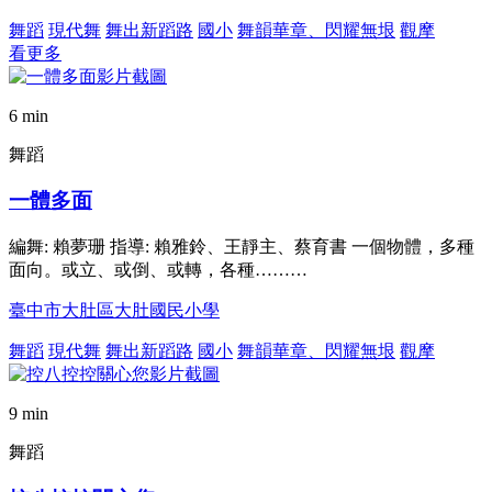
舞蹈
現代舞
舞出新蹈路
國小
舞韻華章、閃耀無垠
觀摩
看更多
6 min
舞蹈
一體多面
編舞: 賴夢珊 指導: 賴雅鈴、王靜主、蔡育書 一個物體，多種
面向。或立、或倒、或轉，各種………
臺中市大肚區大肚國民小學
舞蹈
現代舞
舞出新蹈路
國小
舞韻華章、閃耀無垠
觀摩
9 min
舞蹈