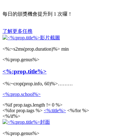
每日的頒獎機會提升到
1
次囉！
了解更多任務
<%:~s2ms(prop.duration)%> min
<%:prop.genus%>
<%:prop.title%>
<%:~crop(prop.info, 60)%>………
<%:prop.school%>
<%if prop.tags.length != 0 %>
<%for prop.tags %>
<%:title%>
<%/for %>
<%/if%>
<%:prop.genus%>