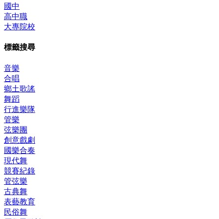
國中
高中職
大專院校
標籤搜尋
音樂
合唱
鄉土歌謠
舞蹈
行進樂隊
管樂
弦樂團
創意戲劇
國樂合奏
現代舞
競賽紀錄
管弦樂
古典舞
表藝教育
民俗舞