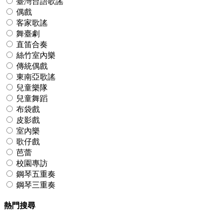
臺灣台語歌謠
偶戲
客家歌謠
舞臺劇
直笛合奏
絲竹室內樂
傳統偶戲
東南亞歌謠
兒童樂隊
兒童舞蹈
布袋戲
皮影戲
室內樂
歌仔戲
芭蕾
校園專訪
鋼琴五重奏
鋼琴三重奏
熱門搜尋