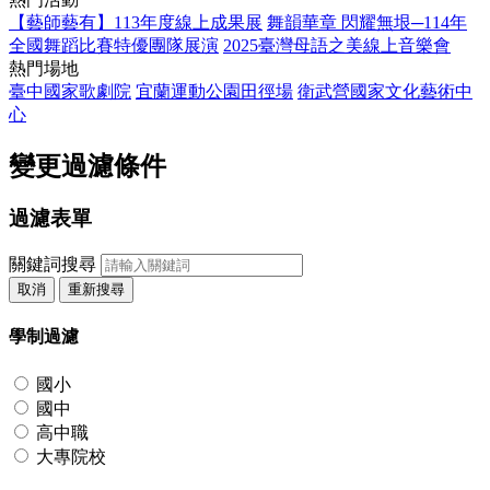
【藝師藝有】113年度線上成果展
舞韻華章 閃耀無垠─114年
全國舞蹈比賽特優團隊展演
2025臺灣母語之美線上音樂會
熱門場地
臺中國家歌劇院
宜蘭運動公園田徑場
衛武營國家文化藝術中
心
變更過濾條件
過濾表單
關鍵詞搜尋
取消
重新搜尋
學制過濾
國小
國中
高中職
大專院校