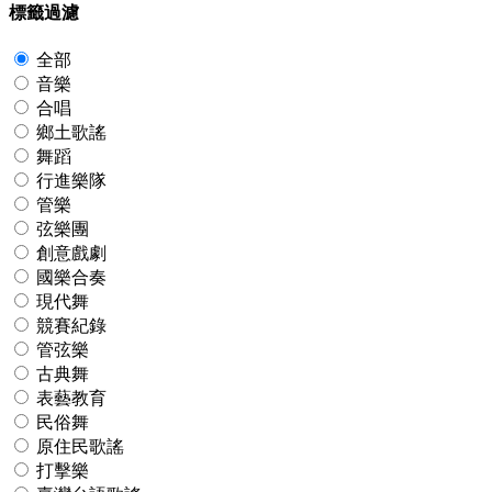
標籤過濾
全部
音樂
合唱
鄉土歌謠
舞蹈
行進樂隊
管樂
弦樂團
創意戲劇
國樂合奏
現代舞
競賽紀錄
管弦樂
古典舞
表藝教育
民俗舞
原住民歌謠
打擊樂