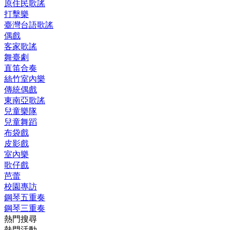
原住民歌謠
打擊樂
臺灣台語歌謠
偶戲
客家歌謠
舞臺劇
直笛合奏
絲竹室內樂
傳統偶戲
東南亞歌謠
兒童樂隊
兒童舞蹈
布袋戲
皮影戲
室內樂
歌仔戲
芭蕾
校園專訪
鋼琴五重奏
鋼琴三重奏
熱門搜尋
熱門活動