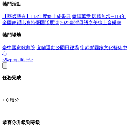
熱門活動
【藝師藝有】113年度線上成果展
舞韻華章 閃耀無垠─114年
全國舞蹈比賽特優團隊展演
2025臺灣母語之美線上音樂會
熱門場地
臺中國家歌劇院
宜蘭運動公園田徑場
衛武營國家文化藝術中
心
<%:prop.title%>
任務完成
+
0
積分
恭喜你升級到等級