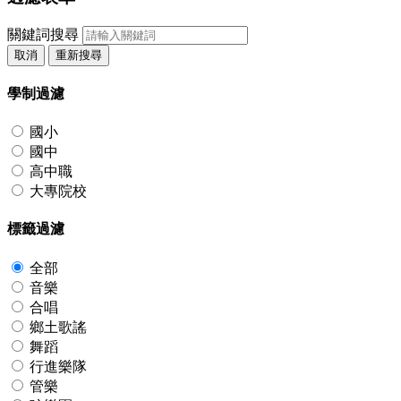
關鍵詞搜尋
取消
重新搜尋
學制過濾
國小
國中
高中職
大專院校
標籤過濾
全部
音樂
合唱
鄉土歌謠
舞蹈
行進樂隊
管樂