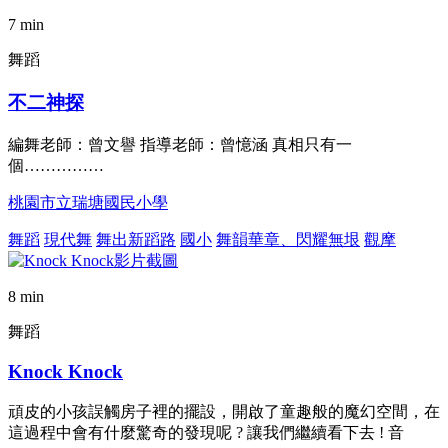
7 min
舞蹈
不二神探
編舞老師：曾文譽 指導老師：曾憶涵 真相只有一
個……………
桃園市立瑞塘國民小學
舞蹈
現代舞
舞出新蹈路
國小
舞韻華章、閃耀無垠
觀摩
8 min
舞蹈
Knock Knock
頑皮的小孩誤觸房子裡的擺設，開啟了童趣般的魔幻空間，在
這過程中會有什麼驚奇的發現呢 ? 讓我們繼續看下去 ! 音