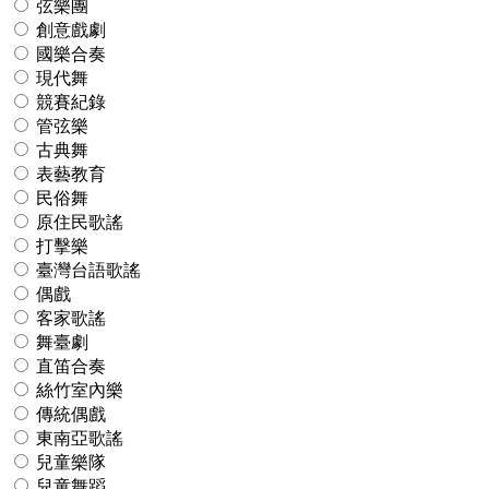
弦樂團
創意戲劇
國樂合奏
現代舞
競賽紀錄
管弦樂
古典舞
表藝教育
民俗舞
原住民歌謠
打擊樂
臺灣台語歌謠
偶戲
客家歌謠
舞臺劇
直笛合奏
絲竹室內樂
傳統偶戲
東南亞歌謠
兒童樂隊
兒童舞蹈