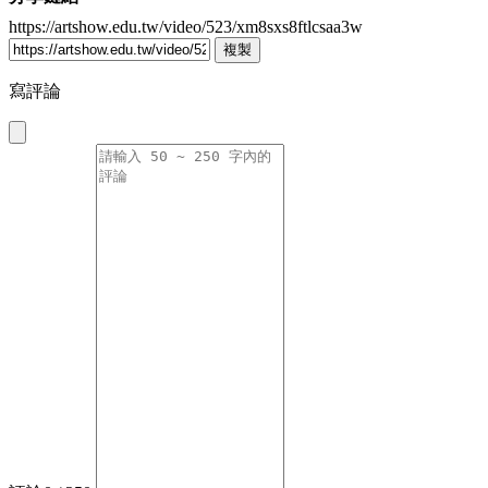
https://artshow.edu.tw/video/523/xm8sxs8ftlcsaa3w
複製
寫評論