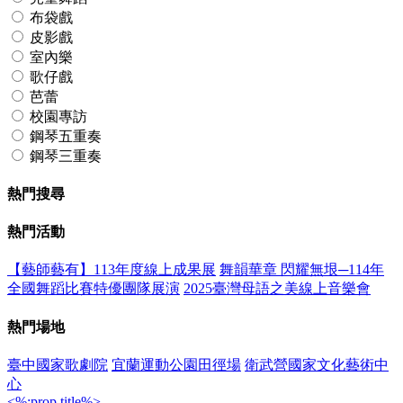
布袋戲
皮影戲
室內樂
歌仔戲
芭蕾
校園專訪
鋼琴五重奏
鋼琴三重奏
熱門搜尋
熱門活動
【藝師藝有】113年度線上成果展
舞韻華章 閃耀無垠─114年
全國舞蹈比賽特優團隊展演
2025臺灣母語之美線上音樂會
熱門場地
臺中國家歌劇院
宜蘭運動公園田徑場
衛武營國家文化藝術中
心
<%:prop.title%>