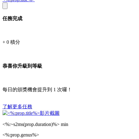
任務完成
+
0
積分
恭喜你升級到等級
每日的頒獎機會提升到
1
次囉！
了解更多任務
<%:~s2ms(prop.duration)%> min
<%:prop.genus%>