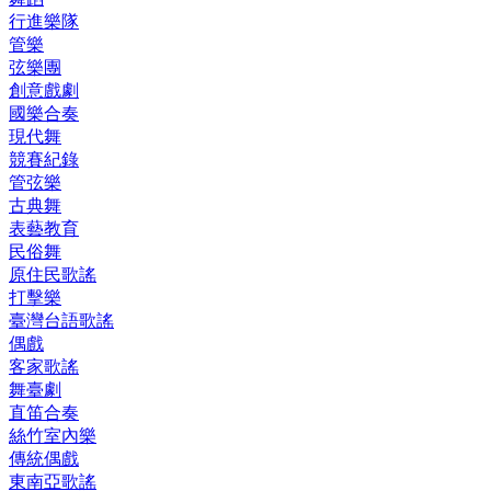
行進樂隊
管樂
弦樂團
創意戲劇
國樂合奏
現代舞
競賽紀錄
管弦樂
古典舞
表藝教育
民俗舞
原住民歌謠
打擊樂
臺灣台語歌謠
偶戲
客家歌謠
舞臺劇
直笛合奏
絲竹室內樂
傳統偶戲
東南亞歌謠