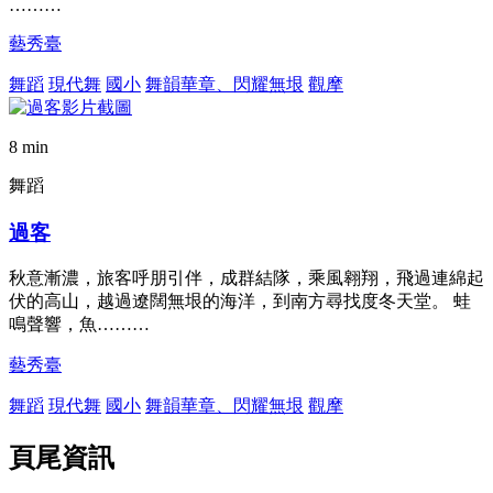
………
藝秀臺
舞蹈
現代舞
國小
舞韻華章、閃耀無垠
觀摩
8 min
舞蹈
過客
秋意漸濃，旅客呼朋引伴，成群結隊，乘風翱翔，飛過連綿起
伏的高山，越過遼闊無垠的海洋，到南方尋找度冬天堂。 蛙
鳴聲響，魚………
藝秀臺
舞蹈
現代舞
國小
舞韻華章、閃耀無垠
觀摩
頁尾資訊