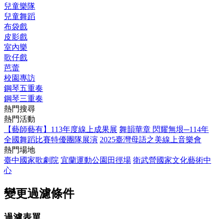
兒童樂隊
兒童舞蹈
布袋戲
皮影戲
室內樂
歌仔戲
芭蕾
校園專訪
鋼琴五重奏
鋼琴三重奏
熱門搜尋
熱門活動
【藝師藝有】113年度線上成果展
舞韻華章 閃耀無垠─114年
全國舞蹈比賽特優團隊展演
2025臺灣母語之美線上音樂會
熱門場地
臺中國家歌劇院
宜蘭運動公園田徑場
衛武營國家文化藝術中
心
變更過濾條件
過濾表單