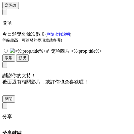
寫評論
獎項
今日頒獎剩餘次數
0
(
剩餘次數說明
)
等級越高，可頒發的獎項就越多喔!
<%:prop.title%>
取消
頒獎
謝謝你的支持！
後面還有相關影片，或許你也會喜歡喔！
關閉
分享
分享鏈結