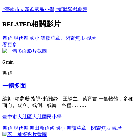
#臺南市立新進國民小學
#衛武營戲劇院
相關影片
RELATED
舞蹈
現代舞
國小
舞韻華章、閃耀無垠
觀摩
看更多
6 min
舞蹈
一體多面
編舞: 賴夢珊 指導: 賴雅鈴、王靜主、蔡育書 一個物體，多種
面向。或立、或倒、或轉，各種………
臺中市大肚區大肚國民小學
舞蹈
現代舞
舞出新蹈路
國小
舞韻華章、閃耀無垠
觀摩