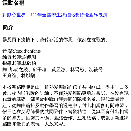
活動名稱
舞動心世界－112年全國學生舞蹈比賽特優團隊展演
簡介
暴風雨下疫情下，僥倖存活的你我，依然在抗戰的。
音 樂:Jeux d’enfants
編舞老師:謝佩珊
指導老師:林欣怡
舞 者:胡之綾、郭子瑜、黃昱潔、林禹彤、沈筱喬
王庭誼、林以樂
本校舞蹈團隊是由一群熱愛舞蹈的孩子共同組成，學生平日多
參加校內啦啦隊的訓練，不僅熱愛舞蹈更勇敢嘗試。在沒有現
代舞的基礎，卻勇於挑戰自我共同組隊報名參加現代舞團體
組，從舞曲編排及動作學習的過程中，付出相當多時間練習，
假日也在父母師長的共同陪伴下奮發精進，從無至有付出相當
多的努力。因努力不懈、團結合作、互相砥礪，成就了新進舞
蹈團隊優異的表現，大放異彩。