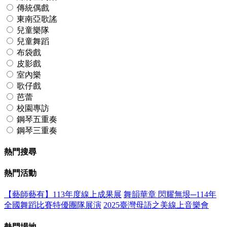
傳統偶戲
東南亞歌謠
兒童樂隊
兒童舞蹈
布袋戲
皮影戲
室內樂
歌仔戲
芭蕾
校園專訪
鋼琴五重奏
鋼琴三重奏
熱門搜尋
熱門活動
【藝師藝有】113年度線上成果展
舞韻華章 閃耀無垠─114年
全國舞蹈比賽特優團隊展演
2025臺灣母語之美線上音樂會
熱門場地