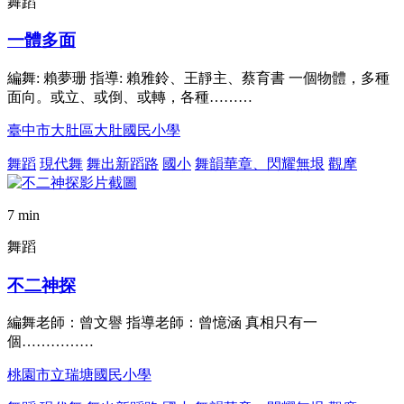
舞蹈
一體多面
編舞: 賴夢珊 指導: 賴雅鈴、王靜主、蔡育書 一個物體，多種
面向。或立、或倒、或轉，各種………
臺中市大肚區大肚國民小學
舞蹈
現代舞
舞出新蹈路
國小
舞韻華章、閃耀無垠
觀摩
7 min
舞蹈
不二神探
編舞老師：曾文譽 指導老師：曾憶涵 真相只有一
個……………
桃園市立瑞塘國民小學