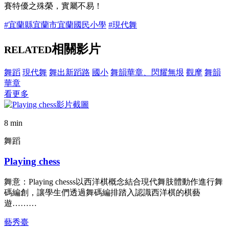
賽特優之殊榮，實屬不易！
#宜蘭縣宜蘭市宜蘭國民小學
#現代舞
相關影片
RELATED
舞蹈
現代舞
舞出新蹈路
國小
舞韻華章、閃耀無垠
觀摩
舞韻
華章
看更多
8 min
舞蹈
Playing chess
舞意：Playing chesss以西洋棋概念結合現代舞肢體動作進行舞
碼編創，讓學生們透過舞碼編排踏入認識西洋棋的棋藝
遊………
藝秀臺