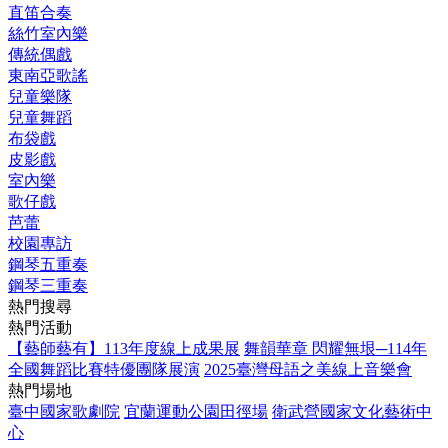
直笛合奏
絲竹室內樂
傳統偶戲
東南亞歌謠
兒童樂隊
兒童舞蹈
布袋戲
皮影戲
室內樂
歌仔戲
芭蕾
校園專訪
鋼琴五重奏
鋼琴三重奏
熱門搜尋
熱門活動
【藝師藝有】113年度線上成果展
舞韻華章 閃耀無垠─114年
全國舞蹈比賽特優團隊展演
2025臺灣母語之美線上音樂會
熱門場地
臺中國家歌劇院
宜蘭運動公園田徑場
衛武營國家文化藝術中
心