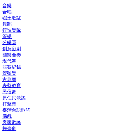
音樂
合唱
鄉土歌謠
舞蹈
行進樂隊
管樂
弦樂團
創意戲劇
國樂合奏
現代舞
競賽紀錄
管弦樂
古典舞
表藝教育
民俗舞
原住民歌謠
打擊樂
臺灣台語歌謠
偶戲
客家歌謠
舞臺劇