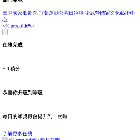
臺中國家歌劇院
宜蘭運動公園田徑場
衛武營國家文化藝術中
心
<%:prop.title%>
任務完成
+
0
積分
恭喜你升級到等級
每日的頒獎機會提升到
1
次囉！
了解更多任務