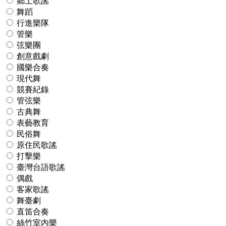
鄉土歌謠
舞蹈
行進樂隊
管樂
弦樂團
創意戲劇
國樂合奏
現代舞
競賽紀錄
管弦樂
古典舞
表藝教育
民俗舞
原住民歌謠
打擊樂
臺灣台語歌謠
偶戲
客家歌謠
舞臺劇
直笛合奏
絲竹室內樂