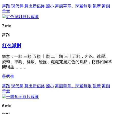
舞蹈
現代舞
舞出新蹈路
國小
舞韻華章、閃耀無垠
觀摩
舞韻
華章
7 min
舞蹈
紅色派對
舞意：一顆 三顆 五顆 十顆 二十顆 三十五顆，奔跑、跳躍、
旋轉、單獨、群聚、碰撞，處處充滿紅色的圓點，彷彿如同草
間彌生………
藝秀臺
舞蹈
現代舞
舞出新蹈路
國小
舞韻華章、閃耀無垠
觀摩
舞韻
華章
6 min