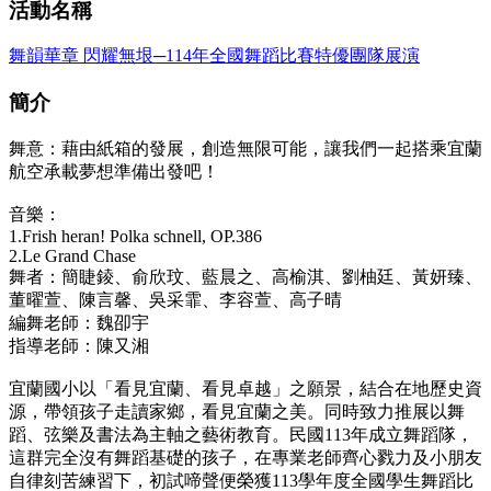
活動名稱
舞韻華章 閃耀無垠─114年全國舞蹈比賽特優團隊展演
簡介
舞意：藉由紙箱的發展，創造無限可能，讓我們一起搭乘宜蘭
航空承載夢想準備出發吧！
音樂：
1.Frish heran! Polka schnell, OP.386
2.Le Grand Chase
舞者：簡睫錂、俞欣玟、藍晨之、高榆淇、劉柚廷、黃妍臻、
董曜萱、陳言馨、吳采霏、李容萱、高子晴
編舞老師：魏卲宇
指導老師：陳又湘
宜蘭國小以「看見宜蘭、看見卓越」之願景，結合在地歷史資
源，帶領孩子走讀家鄉，看見宜蘭之美。同時致力推展以舞
蹈、弦樂及書法為主軸之藝術教育。民國113年成立舞蹈隊，
這群完全沒有舞蹈基礎的孩子，在專業老師齊心戮力及小朋友
自律刻苦練習下，初試啼聲便榮獲113學年度全國學生舞蹈比