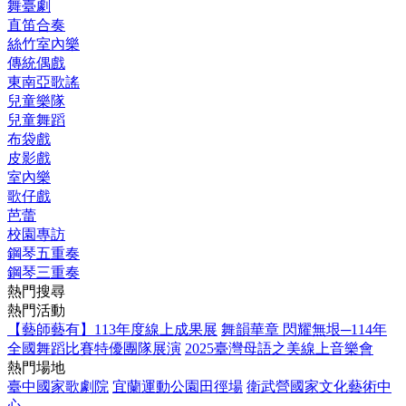
舞臺劇
直笛合奏
絲竹室內樂
傳統偶戲
東南亞歌謠
兒童樂隊
兒童舞蹈
布袋戲
皮影戲
室內樂
歌仔戲
芭蕾
校園專訪
鋼琴五重奏
鋼琴三重奏
熱門搜尋
熱門活動
【藝師藝有】113年度線上成果展
舞韻華章 閃耀無垠─114年
全國舞蹈比賽特優團隊展演
2025臺灣母語之美線上音樂會
熱門場地
臺中國家歌劇院
宜蘭運動公園田徑場
衛武營國家文化藝術中
心