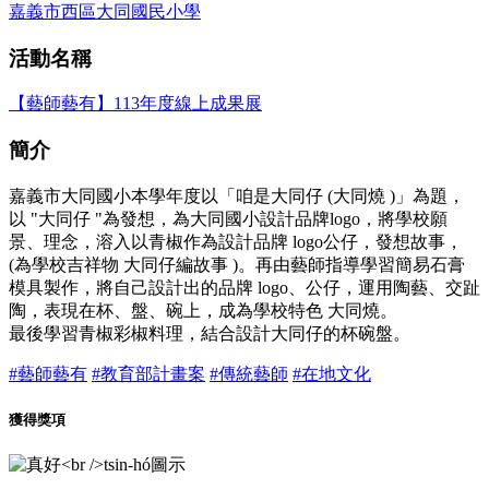
嘉義市西區大同國民小學
活動名稱
【藝師藝有】113年度線上成果展
簡介
嘉義市大同國小本學年度以「咱是大同仔 (大同燒 )」為題，
以 "大同仔 "為發想，為大同國小設計品牌logo，將學校願
景、理念，溶入以青椒作為設計品牌 logo公仔，發想故事，
(為學校吉祥物 大同仔編故事 )。再由藝師指導學習簡易石膏
模具製作，將自己設計出的品牌 logo、公仔，運用陶藝、交趾
陶，表現在杯、盤、碗上，成為學校特色 大同燒。
最後學習青椒彩椒料理，結合設計大同仔的杯碗盤。
#藝師藝有
#教育部計畫案
#傳統藝師
#在地文化
獲得獎項