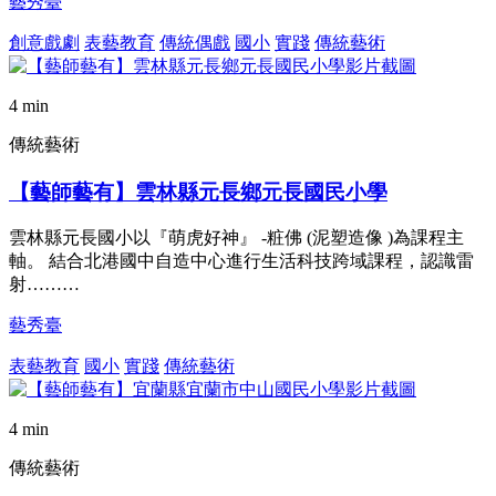
藝秀臺
創意戲劇
表藝教育
傳統偶戲
國小
實踐
傳統藝術
4 min
傳統藝術
【藝師藝有】雲林縣元長鄉元長國民小學
雲林縣元長國小以『萌虎好神』 -粧佛 (泥塑造像 )為課程主
軸。 結合北港國中自造中心進行生活科技跨域課程，認識雷
射………
藝秀臺
表藝教育
國小
實踐
傳統藝術
4 min
傳統藝術