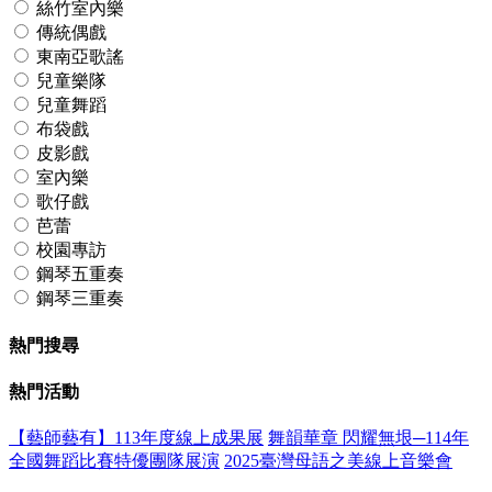
絲竹室內樂
傳統偶戲
東南亞歌謠
兒童樂隊
兒童舞蹈
布袋戲
皮影戲
室內樂
歌仔戲
芭蕾
校園專訪
鋼琴五重奏
鋼琴三重奏
熱門搜尋
熱門活動
【藝師藝有】113年度線上成果展
舞韻華章 閃耀無垠─114年
全國舞蹈比賽特優團隊展演
2025臺灣母語之美線上音樂會