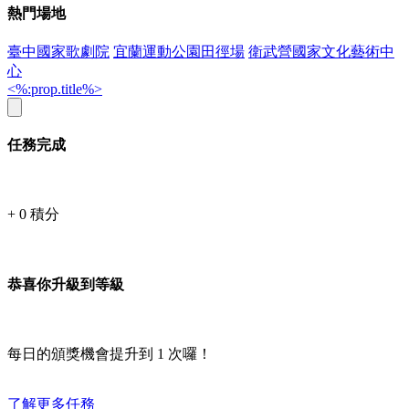
熱門場地
臺中國家歌劇院
宜蘭運動公園田徑場
衛武營國家文化藝術中
心
<%:prop.title%>
任務完成
+
0
積分
恭喜你升級到等級
每日的頒獎機會提升到
1
次囉！
了解更多任務