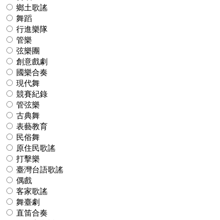
鄉土歌謠
舞蹈
行進樂隊
管樂
弦樂團
創意戲劇
國樂合奏
現代舞
競賽紀錄
管弦樂
古典舞
表藝教育
民俗舞
原住民歌謠
打擊樂
臺灣台語歌謠
偶戲
客家歌謠
舞臺劇
直笛合奏