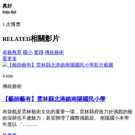
真好
tsin-hó
1 次獲獎
相關影片
RELATED
表藝教育
國小
實踐
傳統藝術
看更多
4 min
傳統藝術
【藝師藝有】雲林縣北港鎮南陽國民小學
布袋戲是雲林藝術文化的重要一環，雲林縣府致力於偶戲的藝
術深耕也不虞餘力，甚至辦理了國際偶戲節。 南陽國小本學
年度以 「………