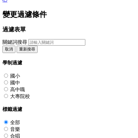
變更過濾條件
過濾表單
關鍵詞搜尋
取消
重新搜尋
學制過濾
國小
國中
高中職
大專院校
標籤過濾
全部
音樂
合唱