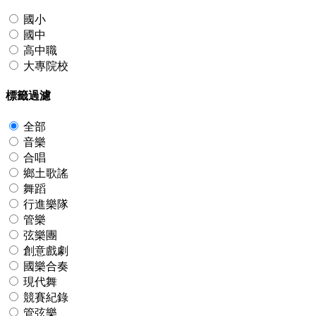
國小
國中
高中職
大專院校
標籤過濾
全部
音樂
合唱
鄉土歌謠
舞蹈
行進樂隊
管樂
弦樂團
創意戲劇
國樂合奏
現代舞
競賽紀錄
管弦樂