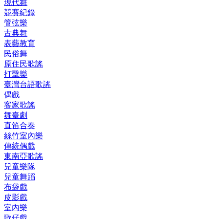
現代舞
競賽紀錄
管弦樂
古典舞
表藝教育
民俗舞
原住民歌謠
打擊樂
臺灣台語歌謠
偶戲
客家歌謠
舞臺劇
直笛合奏
絲竹室內樂
傳統偶戲
東南亞歌謠
兒童樂隊
兒童舞蹈
布袋戲
皮影戲
室內樂
歌仔戲