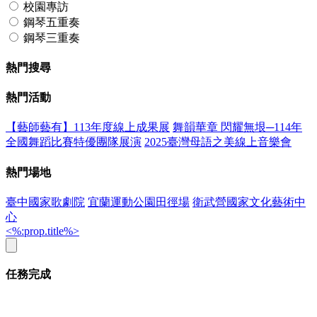
校園專訪
鋼琴五重奏
鋼琴三重奏
熱門搜尋
熱門活動
【藝師藝有】113年度線上成果展
舞韻華章 閃耀無垠─114年
全國舞蹈比賽特優團隊展演
2025臺灣母語之美線上音樂會
熱門場地
臺中國家歌劇院
宜蘭運動公園田徑場
衛武營國家文化藝術中
心
<%:prop.title%>
任務完成