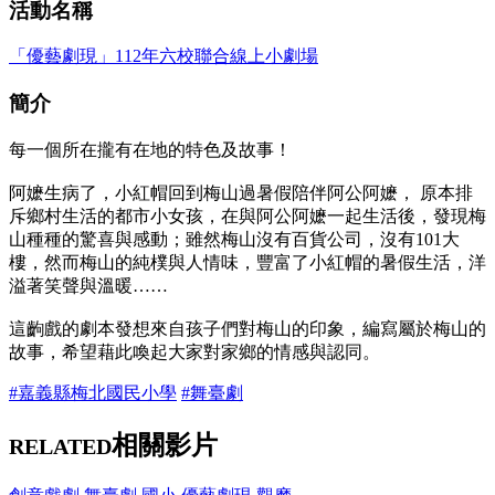
活動名稱
「優藝劇現」112年六校聯合線上小劇場
簡介
每一個所在攏有在地的特色及故事！
阿嬷生病了，小紅帽回到梅山過暑假陪伴阿公阿嬷， 原本排
斥鄉村生活的都市小女孩，在與阿公阿嬷一起生活後，發現梅
山種種的驚喜與感動；雖然梅山沒有百貨公司，沒有101大
樓，然而梅山的純樸與人情味，豐富了小紅帽的暑假生活，洋
溢著笑聲與溫暖……
這齣戲的劇本發想來自孩子們對梅山的印象，編寫屬於梅山的
故事，希望藉此喚起大家對家鄉的情感與認同。
#嘉義縣梅北國民小學
#舞臺劇
相關影片
RELATED