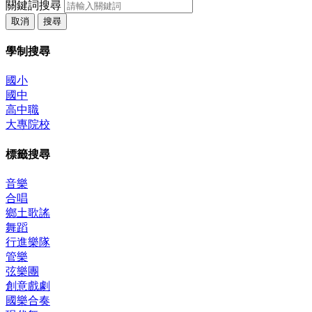
關鍵詞搜尋
取消
搜尋
學制搜尋
國小
國中
高中職
大專院校
標籤搜尋
音樂
合唱
鄉土歌謠
舞蹈
行進樂隊
管樂
弦樂團
創意戲劇
國樂合奏