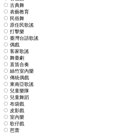
古典舞
表藝教育
民俗舞
原住民歌謠
打擊樂
臺灣台語歌謠
偶戲
客家歌謠
舞臺劇
直笛合奏
絲竹室內樂
傳統偶戲
東南亞歌謠
兒童樂隊
兒童舞蹈
布袋戲
皮影戲
室內樂
歌仔戲
芭蕾