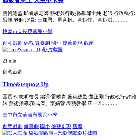
超級智慧王 人生不卡關
藝術總監:邱睿駿老師 藝術兼行政指導:邱士純 老師 行政執行:
呂佩 老師 演員: 王加恩、周育帆、黃鈺惇、黃鈺淇………
桃園市立長庚國民小學
創意戲劇
偶戲
舞臺劇
國小
優藝劇現
觀摩
21 min
創意戲劇
Time&rsquo;s Up
團長:柯志明校長 編導:雷曉青 藝術總監:董正剛 行政執行:許雅
姝 藝術指導:孫成傑、李娟營 表藝教學:汪一凡………
臺中市立葫蘆墩國民小學
創意戲劇
舞臺劇
國小
優藝劇現
觀摩