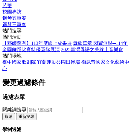
芭蕾
校園專訪
鋼琴五重奏
鋼琴三重奏
熱門搜尋
熱門活動
【藝師藝有】113年度線上成果展
舞韻華章 閃耀無垠─114年
全國舞蹈比賽特優團隊展演
2025臺灣母語之美線上音樂會
熱門場地
臺中國家歌劇院
宜蘭運動公園田徑場
衛武營國家文化藝術中
心
變更過濾條件
過濾表單
關鍵詞搜尋
取消
重新搜尋
學制過濾