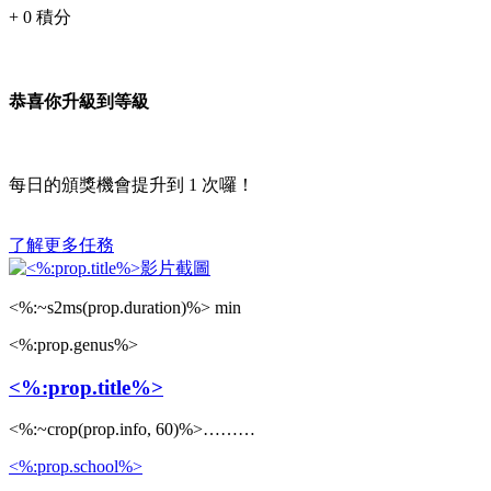
+
0
積分
恭喜你升級到等級
每日的頒獎機會提升到
1
次囉！
了解更多任務
<%:~s2ms(prop.duration)%> min
<%:prop.genus%>
<%:prop.title%>
<%:~crop(prop.info, 60)%>………
<%:prop.school%>