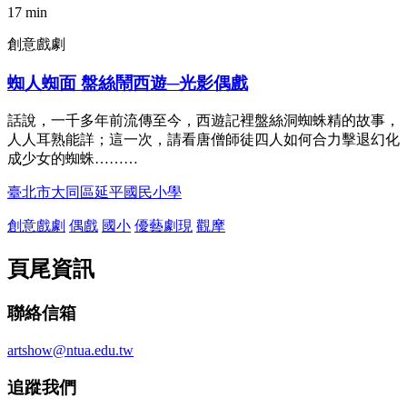
17 min
創意戲劇
蜘人蜘面 盤絲鬧西遊─光影偶戲
話說，一千多年前流傳至今，西遊記裡盤絲洞蜘蛛精的故事，
人人耳熟能詳；這一次，請看唐僧師徒四人如何合力擊退幻化
成少女的蜘蛛………
臺北市大同區延平國民小學
創意戲劇
偶戲
國小
優藝劇現
觀摩
頁尾資訊
聯絡信箱
artshow@ntua.edu.tw
追蹤我們