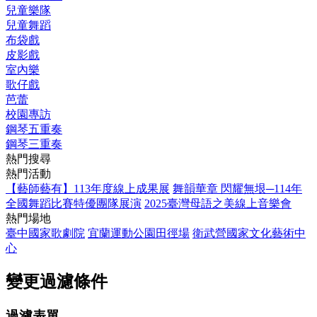
兒童樂隊
兒童舞蹈
布袋戲
皮影戲
室內樂
歌仔戲
芭蕾
校園專訪
鋼琴五重奏
鋼琴三重奏
熱門搜尋
熱門活動
【藝師藝有】113年度線上成果展
舞韻華章 閃耀無垠─114年
全國舞蹈比賽特優團隊展演
2025臺灣母語之美線上音樂會
熱門場地
臺中國家歌劇院
宜蘭運動公園田徑場
衛武營國家文化藝術中
心
變更過濾條件
過濾表單