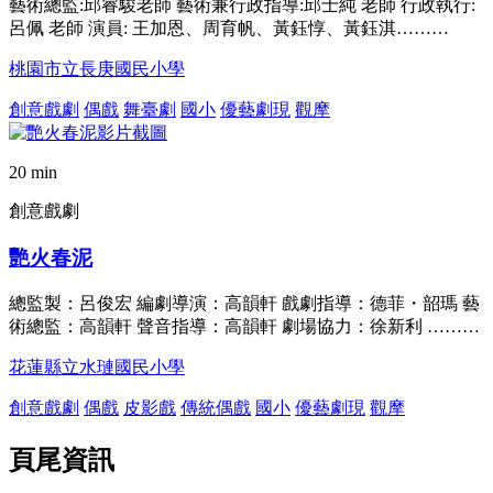
藝術總監:邱睿駿老師 藝術兼行政指導:邱士純 老師 行政執行:
呂佩 老師 演員: 王加恩、周育帆、黃鈺惇、黃鈺淇………
桃園市立長庚國民小學
創意戲劇
偶戲
舞臺劇
國小
優藝劇現
觀摩
20 min
創意戲劇
艷火春泥
總監製：呂俊宏 編劇導演：高韻軒 戲劇指導：德菲・韶瑪 藝
術總監：高韻軒 聲音指導：高韻軒 劇場協力：徐新利 ………
花蓮縣立水璉國民小學
創意戲劇
偶戲
皮影戲
傳統偶戲
國小
優藝劇現
觀摩
頁尾資訊