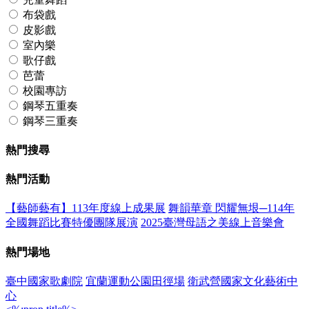
布袋戲
皮影戲
室內樂
歌仔戲
芭蕾
校園專訪
鋼琴五重奏
鋼琴三重奏
熱門搜尋
熱門活動
【藝師藝有】113年度線上成果展
舞韻華章 閃耀無垠─114年
全國舞蹈比賽特優團隊展演
2025臺灣母語之美線上音樂會
熱門場地
臺中國家歌劇院
宜蘭運動公園田徑場
衛武營國家文化藝術中
心