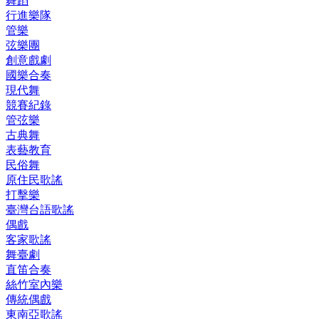
舞蹈
行進樂隊
管樂
弦樂團
創意戲劇
國樂合奏
現代舞
競賽紀錄
管弦樂
古典舞
表藝教育
民俗舞
原住民歌謠
打擊樂
臺灣台語歌謠
偶戲
客家歌謠
舞臺劇
直笛合奏
絲竹室內樂
傳統偶戲
東南亞歌謠