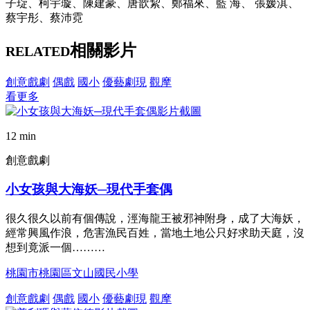
子琁、柯宇璇、陳建豪、唐歆絜、鄭福來、藍 海、 張媛淇、
蔡宇彤、蔡沛霓
相關影片
RELATED
創意戲劇
偶戲
國小
優藝劇現
觀摩
看更多
12 min
創意戲劇
小女孩與大海妖─現代手套偶
很久很久以前有個傳說，涇海龍王被邪神附身，成了大海妖，
經常興風作浪，危害漁民百姓，當地土地公只好求助天庭，沒
想到竟派一個………
桃園市桃園區文山國民小學
創意戲劇
偶戲
國小
優藝劇現
觀摩