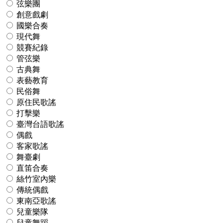
弦樂團
創意戲劇
國樂合奏
現代舞
競賽紀錄
管弦樂
古典舞
表藝教育
民俗舞
原住民歌謠
打擊樂
臺灣台語歌謠
偶戲
客家歌謠
舞臺劇
直笛合奏
絲竹室內樂
傳統偶戲
東南亞歌謠
兒童樂隊
兒童舞蹈