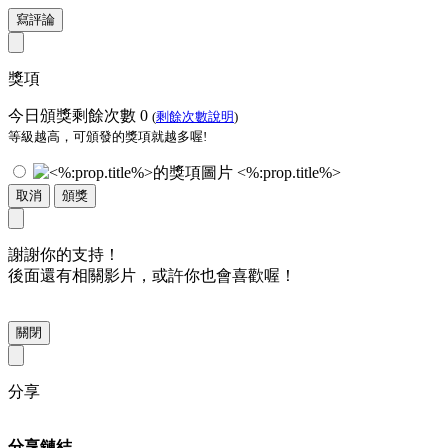
寫評論
獎項
今日頒獎剩餘次數
0
(
剩餘次數說明
)
等級越高，可頒發的獎項就越多喔!
<%:prop.title%>
取消
頒獎
謝謝你的支持！
後面還有相關影片，或許你也會喜歡喔！
關閉
分享
分享鏈結