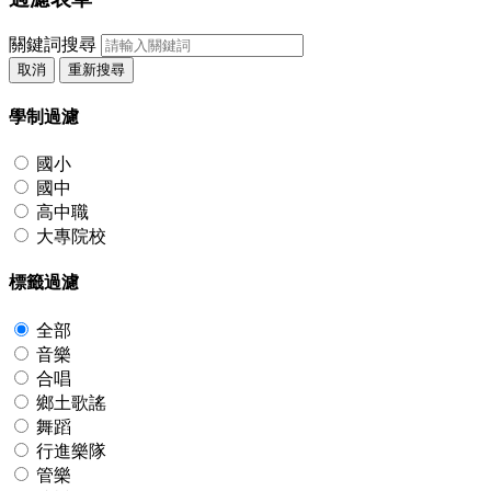
關鍵詞搜尋
取消
重新搜尋
學制過濾
國小
國中
高中職
大專院校
標籤過濾
全部
音樂
合唱
鄉土歌謠
舞蹈
行進樂隊
管樂