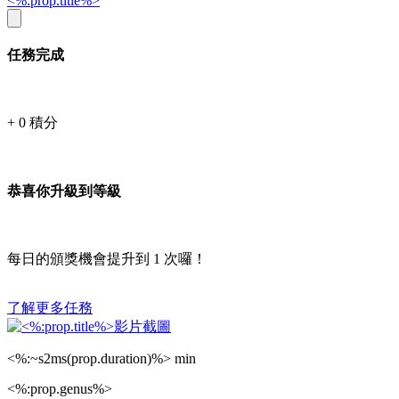
<%:prop.title%>
任務完成
+
0
積分
恭喜你升級到等級
每日的頒獎機會提升到
1
次囉！
了解更多任務
<%:~s2ms(prop.duration)%> min
<%:prop.genus%>