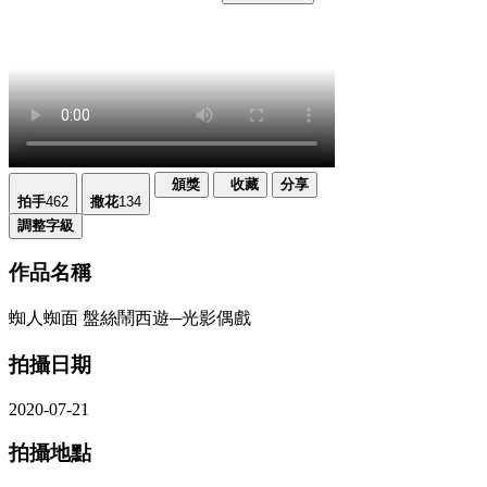
頒獎
收藏
分享
拍手
462
撒花
134
調整字級
作品名稱
蜘人蜘面 盤絲鬧西遊─光影偶戲
拍攝日期
2020-07-21
拍攝地點