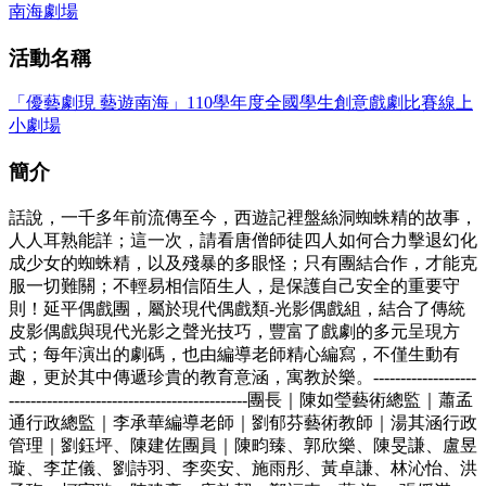
南海劇場
活動名稱
「優藝劇現 藝遊南海」110學年度全國學生創意戲劇比賽線上
小劇場
簡介
話說，一千多年前流傳至今，西遊記裡盤絲洞蜘蛛精的故事，
人人耳熟能詳；這一次，請看唐僧師徒四人如何合力擊退幻化
成少女的蜘蛛精，以及殘暴的多眼怪；只有團結合作，才能克
服一切難關；不輕易相信陌生人，是保護自己安全的重要守
則！延平偶戲團，屬於現代偶戲類-光影偶戲組，結合了傳統
皮影偶戲與現代光影之聲光技巧，豐富了戲劇的多元呈現方
式；每年演出的劇碼，也由編導老師精心編寫，不僅生動有
趣，更於其中傳遞珍貴的教育意涵，寓教於樂。-------------------
--------------------------------------------團長｜陳如瑩藝術總監｜蕭孟
通行政總監｜李承華編導老師｜劉郁芬藝術教師｜湯其涵行政
管理｜劉鈺坪、陳建佐團員｜陳畇臻、郭欣樂、陳旻謙、盧昱
璇、李芷儀、劉詩羽、李奕安、施雨彤、黃卓謙、林沁怡、洪