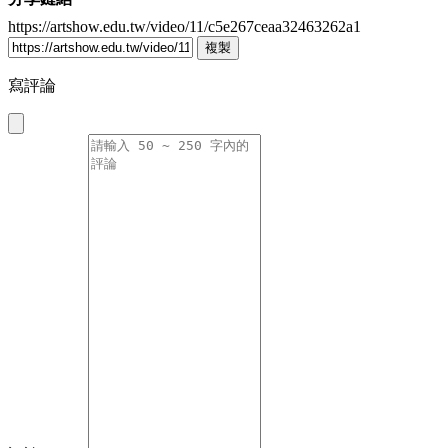
https://artshow.edu.tw/video/11/c5e267ceaa32463262a1
複製
寫評論