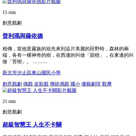
15 min
創意戲劇
普利瑪與薩依德
相傳，當他里霧族的祖先來到這片美麗的田野時，森林的兩
端，各有一棵神奇的樹，在西邊的叫做「甜樹」，在東邊的叫
做「苦樹」。 ………
新北市汐止區東山國民小學
創意戲劇
偶戲
皮影戲
傳統偶戲
國小
優藝劇現
觀摩
21 min
創意戲劇
超級智慧王 人生不卡關