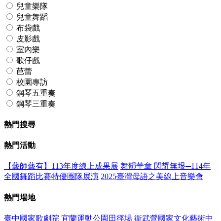
兒童樂隊
兒童舞蹈
布袋戲
皮影戲
室內樂
歌仔戲
芭蕾
校園專訪
鋼琴五重奏
鋼琴三重奏
熱門搜尋
熱門活動
【藝師藝有】113年度線上成果展
舞韻華章 閃耀無垠─114年
全國舞蹈比賽特優團隊展演
2025臺灣母語之美線上音樂會
熱門場地
臺中國家歌劇院
宜蘭運動公園田徑場
衛武營國家文化藝術中