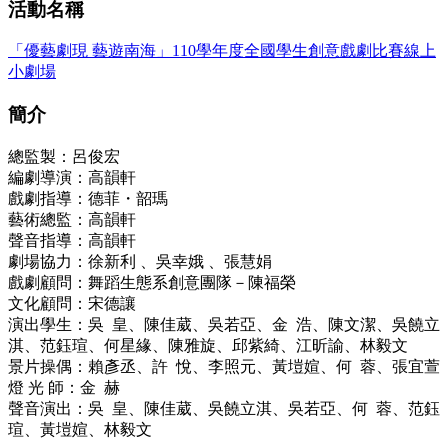
活動名稱
「優藝劇現 藝遊南海」110學年度全國學生創意戲劇比賽線上
小劇場
簡介
總監製：呂俊宏
編劇導演：高韻軒
戲劇指導：德菲・韶瑪
藝術總監：高韻軒
聲音指導：高韻軒
劇場協力：徐新利 、吳幸娥 、張慧娟
戲劇顧問：舞蹈生態系創意團隊－陳福榮
文化顧問：宋德讓
演出學生：吳 皇、陳佳葳、吳若亞、金 浩、陳文潔、吳饒立
淇、范鈺瑄、何星緣、陳雅旋、邱紫綺、江昕諭、林毅文
景片操偶：賴彥丞、許 悅、李照元、黃塏媗、何 蓉、張宜萱
燈 光 師：金 赫
聲音演出：吳 皇、陳佳葳、吳饒立淇、吳若亞、何 蓉、范鈺
瑄、黃塏媗、林毅文