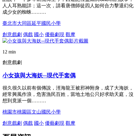
人人耳熟能詳；這一次，請看唐僧師徒四人如何合力擊退幻化
成少女的蜘蛛………
臺北市大同區延平國民小學
創意戲劇
偶戲
國小
優藝劇現
觀摩
12 min
創意戲劇
小女孩與大海妖─現代手套偶
很久很久以前有個傳說，涇海龍王被邪神附身，成了大海妖，
經常興風作浪，危害漁民百姓，當地土地公只好求助天庭，沒
想到竟派一個………
桃園市桃園區文山國民小學
創意戲劇
偶戲
國小
優藝劇現
觀摩