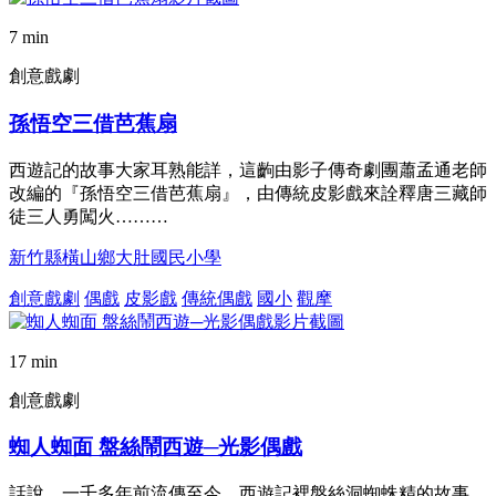
7 min
創意戲劇
孫悟空三借芭蕉扇
西遊記的故事大家耳熟能詳，這齣由影子傳奇劇團蕭孟通老師
改編的『孫悟空三借芭蕉扇』，由傳統皮影戲來詮釋唐三藏師
徒三人勇闖火………
新竹縣橫山鄉大肚國民小學
創意戲劇
偶戲
皮影戲
傳統偶戲
國小
觀摩
17 min
創意戲劇
蜘人蜘面 盤絲鬧西遊─光影偶戲
話說，一千多年前流傳至今，西遊記裡盤絲洞蜘蛛精的故事，