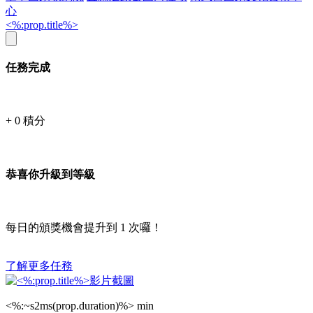
心
<%:prop.title%>
任務完成
+
0
積分
恭喜你升級到等級
每日的頒獎機會提升到
1
次囉！
了解更多任務
<%:~s2ms(prop.duration)%> min