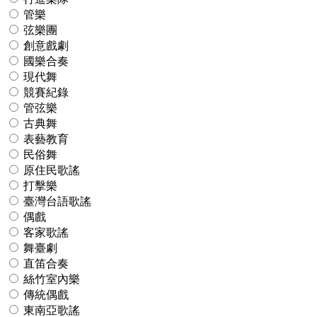
管樂
弦樂團
創意戲劇
國樂合奏
現代舞
競賽紀錄
管弦樂
古典舞
表藝教育
民俗舞
原住民歌謠
打擊樂
臺灣台語歌謠
偶戲
客家歌謠
舞臺劇
直笛合奏
絲竹室內樂
傳統偶戲
東南亞歌謠