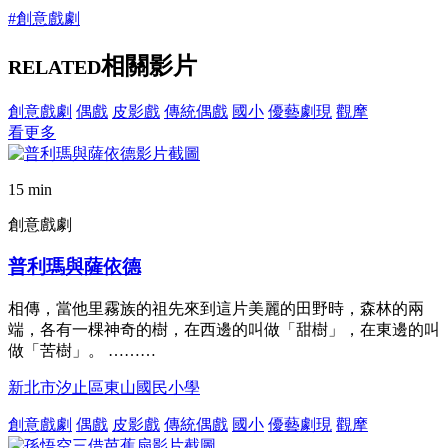
#創意戲劇
相關影片
RELATED
創意戲劇
偶戲
皮影戲
傳統偶戲
國小
優藝劇現
觀摩
看更多
15 min
創意戲劇
普利瑪與薩依德
相傳，當他里霧族的祖先來到這片美麗的田野時，森林的兩
端，各有一棵神奇的樹，在西邊的叫做「甜樹」，在東邊的叫
做「苦樹」。 ………
新北市汐止區東山國民小學
創意戲劇
偶戲
皮影戲
傳統偶戲
國小
優藝劇現
觀摩