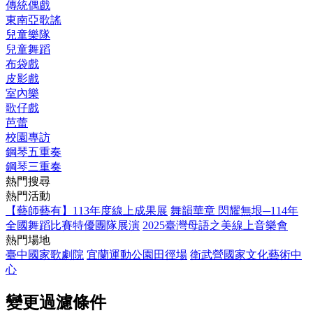
傳統偶戲
東南亞歌謠
兒童樂隊
兒童舞蹈
布袋戲
皮影戲
室內樂
歌仔戲
芭蕾
校園專訪
鋼琴五重奏
鋼琴三重奏
熱門搜尋
熱門活動
【藝師藝有】113年度線上成果展
舞韻華章 閃耀無垠─114年
全國舞蹈比賽特優團隊展演
2025臺灣母語之美線上音樂會
熱門場地
臺中國家歌劇院
宜蘭運動公園田徑場
衛武營國家文化藝術中
心
變更過濾條件