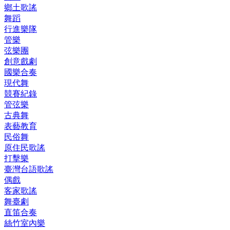
鄉土歌謠
舞蹈
行進樂隊
管樂
弦樂團
創意戲劇
國樂合奏
現代舞
競賽紀錄
管弦樂
古典舞
表藝教育
民俗舞
原住民歌謠
打擊樂
臺灣台語歌謠
偶戲
客家歌謠
舞臺劇
直笛合奏
絲竹室內樂