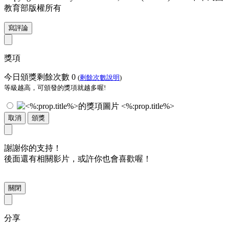
教育部版權所有
寫評論
獎項
今日頒獎剩餘次數
0
(
剩餘次數說明
)
等級越高，可頒發的獎項就越多喔!
<%:prop.title%>
取消
頒獎
謝謝你的支持！
後面還有相關影片，或許你也會喜歡喔！
關閉
分享