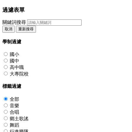
過濾表單
關鍵詞搜尋
取消
重新搜尋
學制過濾
國小
國中
高中職
大專院校
標籤過濾
全部
音樂
合唱
鄉土歌謠
舞蹈
行進樂隊