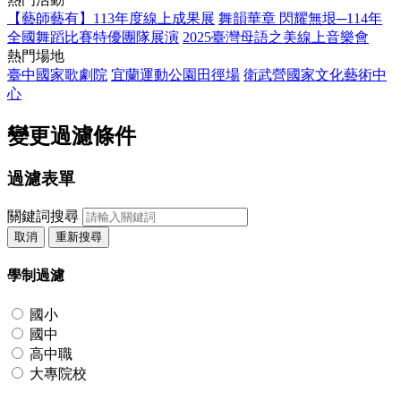
【藝師藝有】113年度線上成果展
舞韻華章 閃耀無垠─114年
全國舞蹈比賽特優團隊展演
2025臺灣母語之美線上音樂會
熱門場地
臺中國家歌劇院
宜蘭運動公園田徑場
衛武營國家文化藝術中
心
變更過濾條件
過濾表單
關鍵詞搜尋
取消
重新搜尋
學制過濾
國小
國中
高中職
大專院校