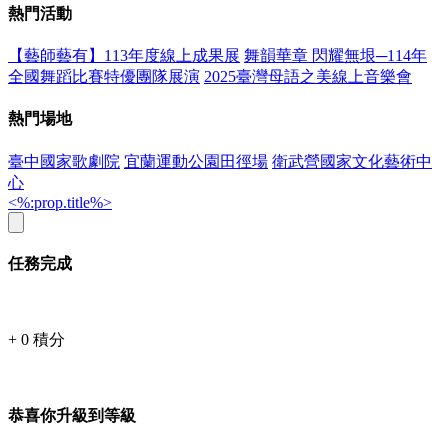
熱門活動
【藝師藝有】113年度線上成果展
舞韻華章 閃耀無垠─114年
全國舞蹈比賽特優團隊展演
2025臺灣母語之美線上音樂會
熱門場地
臺中國家歌劇院
宜蘭運動公園田徑場
衛武營國家文化藝術中
心
<%:prop.title%>
任務完成
+
0
積分
恭喜你升級到等級