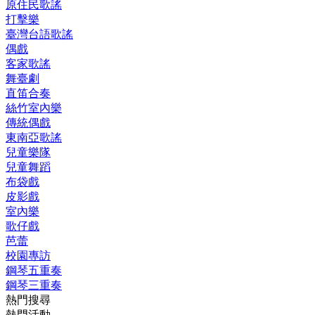
原住民歌謠
打擊樂
臺灣台語歌謠
偶戲
客家歌謠
舞臺劇
直笛合奏
絲竹室內樂
傳統偶戲
東南亞歌謠
兒童樂隊
兒童舞蹈
布袋戲
皮影戲
室內樂
歌仔戲
芭蕾
校園專訪
鋼琴五重奏
鋼琴三重奏
熱門搜尋
熱門活動