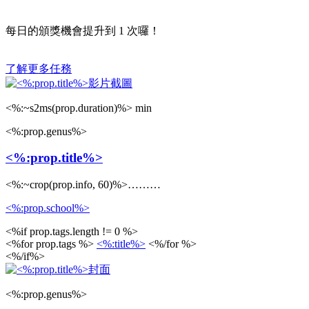
每日的頒獎機會提升到
1
次囉！
了解更多任務
<%:~s2ms(prop.duration)%> min
<%:prop.genus%>
<%:prop.title%>
<%:~crop(prop.info, 60)%>………
<%:prop.school%>
<%if prop.tags.length != 0 %>
<%for prop.tags %>
<%:title%>
<%/for %>
<%/if%>
<%:prop.genus%>