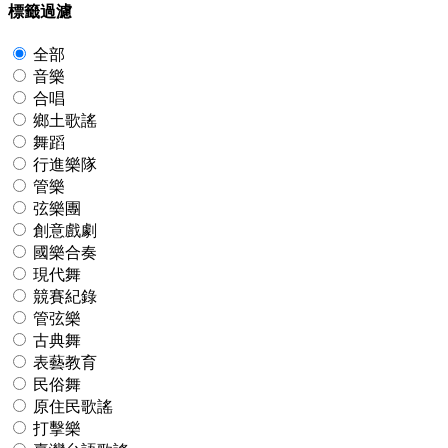
標籤過濾
全部
音樂
合唱
鄉土歌謠
舞蹈
行進樂隊
管樂
弦樂團
創意戲劇
國樂合奏
現代舞
競賽紀錄
管弦樂
古典舞
表藝教育
民俗舞
原住民歌謠
打擊樂