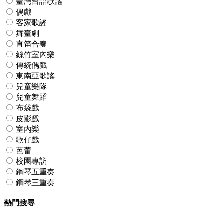
臺灣台語歌謠
偶戲
客家歌謠
舞臺劇
直笛合奏
絲竹室內樂
傳統偶戲
東南亞歌謠
兒童樂隊
兒童舞蹈
布袋戲
皮影戲
室內樂
歌仔戲
芭蕾
校園專訪
鋼琴五重奏
鋼琴三重奏
熱門搜尋