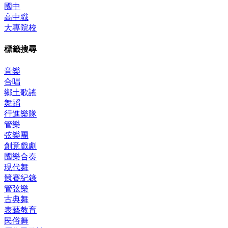
國中
高中職
大專院校
標籤搜尋
音樂
合唱
鄉土歌謠
舞蹈
行進樂隊
管樂
弦樂團
創意戲劇
國樂合奏
現代舞
競賽紀錄
管弦樂
古典舞
表藝教育
民俗舞