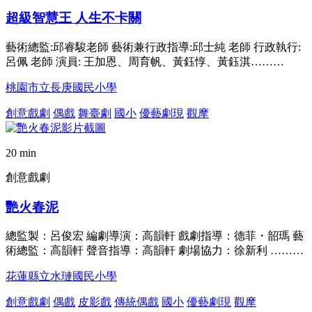
超級智慧王 人生不卡關
藝術總監:邱睿駿老師 藝術兼行政指導:邱士純 老師 行政執行:
呂佩 老師 演員: 王加恩、周育帆、黃鈺惇、黃鈺淇………
桃園市立長庚國民小學
創意戲劇
偶戲
舞臺劇
國小
優藝劇現
觀摩
20 min
創意戲劇
艷火春泥
總監製：呂俊宏 編劇導演：高韻軒 戲劇指導：德菲・韶瑪 藝
術總監：高韻軒 聲音指導：高韻軒 劇場協力：徐新利 ………
花蓮縣立水璉國民小學
創意戲劇
偶戲
皮影戲
傳統偶戲
國小
優藝劇現
觀摩