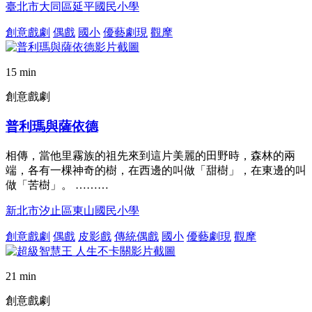
臺北市大同區延平國民小學
創意戲劇
偶戲
國小
優藝劇現
觀摩
15 min
創意戲劇
普利瑪與薩依德
相傳，當他里霧族的祖先來到這片美麗的田野時，森林的兩
端，各有一棵神奇的樹，在西邊的叫做「甜樹」，在東邊的叫
做「苦樹」。 ………
新北市汐止區東山國民小學
創意戲劇
偶戲
皮影戲
傳統偶戲
國小
優藝劇現
觀摩
21 min
創意戲劇