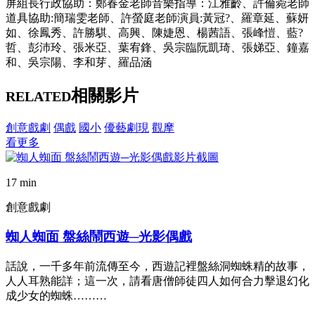
屏組長行政協助：鄭春金老師音樂指導：江雅齡、許倫菀老師
道具協助:簡瑞雯老師、許螢庭老師演員:黃冠?、羅章延、蘇妍
如、徐鳳秀、許勝騏、高興、陳婕恩、楊茜語、張峰愷、藍?
哲、彭沛玲、張米亞、葉宥鋒、吳宗臨阮凱琦、張娣亞、鐘嘉
和、吳宗陽、李和芽、羅品涵
相關影片
RELATED
創意戲劇
偶戲
國小
優藝劇現
觀摩
看更多
17 min
創意戲劇
蜘人蜘面 盤絲鬧西遊─光影偶戲
話說，一千多年前流傳至今，西遊記裡盤絲洞蜘蛛精的故事，
人人耳熟能詳；這一次，請看唐僧師徒四人如何合力擊退幻化
成少女的蜘蛛………