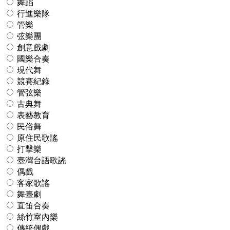
舞蹈
行進樂隊
管樂
弦樂團
創意戲劇
國樂合奏
現代舞
競賽紀錄
管弦樂
古典舞
表藝教育
民俗舞
原住民歌謠
打擊樂
臺灣台語歌謠
偶戲
客家歌謠
舞臺劇
直笛合奏
絲竹室內樂
傳統偶戲