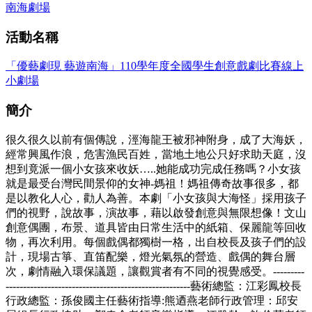
南海劇場
活動名稱
「優藝劇現 藝遊南海」110學年度全國學生創意戲劇比賽線上
小劇場
簡介
很久很久以前有個傳說，涇海龍王被邪神附身，成了大海妖，
經常興風作浪，危害漁民百姓，當地土地公只好求助天庭，沒
想到竟派一個小女孩來收妖…..她能成功完成任務嗎？小女孩
就是最受台灣民間景仰的女神-媽祖！媽祖傳奇故事很多，都
是以教化人心，勸人為善。本劇「小女孩與大海怪」採用孩子
們的視野，說故事，演故事，藉以啟發創意與無限想像！文山
創意偶團，布景、道具皆由日常生活中的紙箱、保麗龍等回收
物，再次利用。每個戲偶都獨樹一格，出自校長及孩子們的設
計，現場古箏、直笛配樂，燈光氣氛的營造、戲偶的舞台層
次，劇情融入環保議題，讓觀賞者有不同的視覺感受。---------
-----------------------------------------------------藝術總監：江彩鳳校長
行政總監：孫俊國主任藝術指導:熊迺燕老師行政管理：邱安