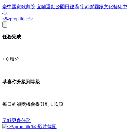
臺中國家歌劇院
宜蘭運動公園田徑場
衛武營國家文化藝術中
心
<%:prop.title%>
任務完成
+
0
積分
恭喜你升級到等級
每日的頒獎機會提升到
1
次囉！
了解更多任務