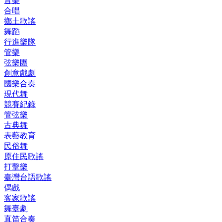
音樂
合唱
鄉土歌謠
舞蹈
行進樂隊
管樂
弦樂團
創意戲劇
國樂合奏
現代舞
競賽紀錄
管弦樂
古典舞
表藝教育
民俗舞
原住民歌謠
打擊樂
臺灣台語歌謠
偶戲
客家歌謠
舞臺劇
直笛合奏