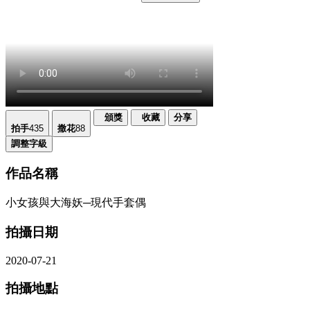
頒獎
收藏
分享
拍手
435
撒花
88
調整字級
作品名稱
小女孩與大海妖─現代手套偶
拍攝日期
2020-07-21
拍攝地點