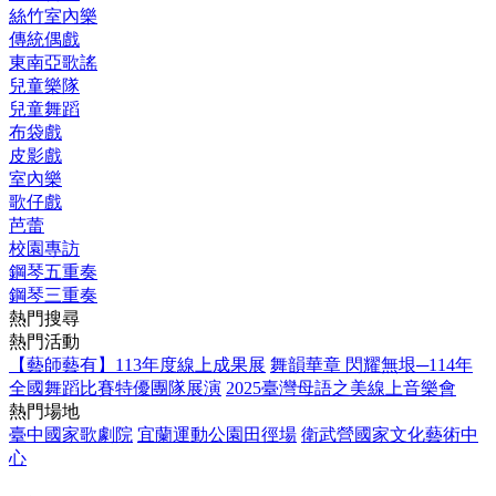
絲竹室內樂
傳統偶戲
東南亞歌謠
兒童樂隊
兒童舞蹈
布袋戲
皮影戲
室內樂
歌仔戲
芭蕾
校園專訪
鋼琴五重奏
鋼琴三重奏
熱門搜尋
熱門活動
【藝師藝有】113年度線上成果展
舞韻華章 閃耀無垠─114年
全國舞蹈比賽特優團隊展演
2025臺灣母語之美線上音樂會
熱門場地
臺中國家歌劇院
宜蘭運動公園田徑場
衛武營國家文化藝術中
心