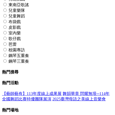
東南亞歌謠
兒童樂隊
兒童舞蹈
布袋戲
皮影戲
室內樂
歌仔戲
芭蕾
校園專訪
鋼琴五重奏
鋼琴三重奏
熱門搜尋
熱門活動
【藝師藝有】113年度線上成果展
舞韻華章 閃耀無垠─114年
全國舞蹈比賽特優團隊展演
2025臺灣母語之美線上音樂會
熱門場地