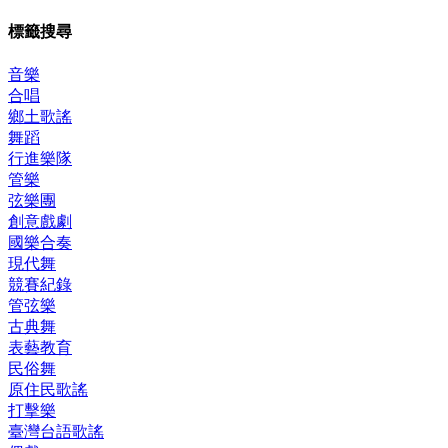
標籤搜尋
音樂
合唱
鄉土歌謠
舞蹈
行進樂隊
管樂
弦樂團
創意戲劇
國樂合奏
現代舞
競賽紀錄
管弦樂
古典舞
表藝教育
民俗舞
原住民歌謠
打擊樂
臺灣台語歌謠