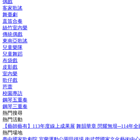
偶戲
客家歌謠
舞臺劇
直笛合奏
絲竹室內樂
傳統偶戲
東南亞歌謠
兒童樂隊
兒童舞蹈
布袋戲
皮影戲
室內樂
歌仔戲
芭蕾
校園專訪
鋼琴五重奏
鋼琴三重奏
熱門搜尋
熱門活動
【藝師藝有】113年度線上成果展
舞韻華章 閃耀無垠─114年
熱門場地
臺中國家歌劇院
宜蘭運動公園田徑場
衛武營國家文化藝術中心