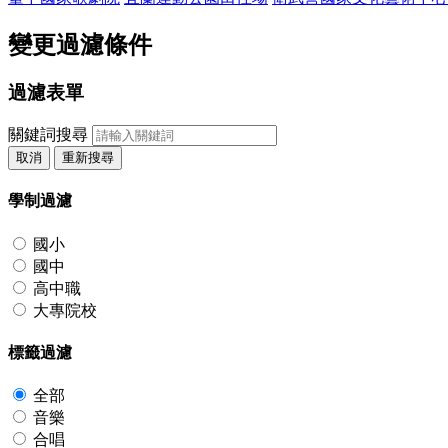
變更過濾條件
過濾表單
關鍵詞搜尋
取消
重新搜尋
學制過濾
國小
國中
高中職
大專院校
標籤過濾
全部
音樂
合唱