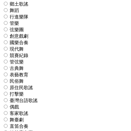
鄉土歌謠
舞蹈
行進樂隊
管樂
弦樂團
創意戲劇
國樂合奏
現代舞
競賽紀錄
管弦樂
古典舞
表藝教育
民俗舞
原住民歌謠
打擊樂
臺灣台語歌謠
偶戲
客家歌謠
舞臺劇
直笛合奏