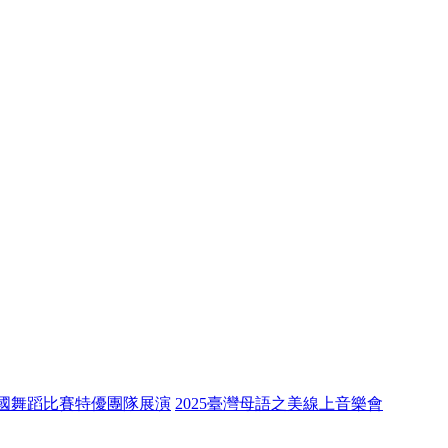
全國舞蹈比賽特優團隊展演
2025臺灣母語之美線上音樂會