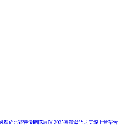
全國舞蹈比賽特優團隊展演
2025臺灣母語之美線上音樂會