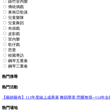
絲竹室內樂
傳統偶戲
東南亞歌謠
兒童樂隊
兒童舞蹈
布袋戲
皮影戲
室內樂
歌仔戲
芭蕾
校園專訪
鋼琴五重奏
鋼琴三重奏
熱門搜尋
熱門活動
【藝師藝有】113年度線上成果展
舞韻華章 閃耀無垠─114年
熱門場地