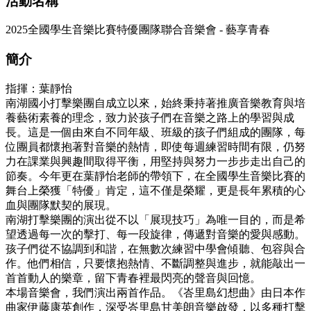
活動名稱
2025全國學生音樂比賽特優團隊聯合音樂會 - 藝享青春
簡介
指揮：葉靜怡
南湖國小打擊樂團自成立以來，始終秉持著推廣音樂教育與培
養藝術素養的理念，致力於孩子們在音樂之路上的學習與成
長。這是一個由來自不同年級、班級的孩子們組成的團隊，每
位團員都懷抱著對音樂的熱情，即使每週練習時間有限，仍努
力在課業與興趣間取得平衡，用堅持與努力一步步走出自己的
節奏。今年更在葉靜怡老師的帶領下，在全國學生音樂比賽的
舞台上榮獲「特優」肯定，這不僅是榮耀，更是長年累積的心
血與團隊默契的展現。
南湖打擊樂團的演出從不以「展現技巧」為唯一目的，而是希
望透過每一次的擊打、每一段旋律，傳遞對音樂的愛與感動。
孩子們從不協調到和諧，在無數次練習中學會傾聽、包容與合
作。他們相信，只要懷抱熱情、不斷調整與進步，就能敲出一
首首動人的樂章，留下青春裡最閃亮的聲音與回憶。
本場音樂會，我們演出兩首作品。《峇里島幻想曲》由日本作
曲家伊藤康英創作，深受峇里島甘美朗音樂啟發，以多種打擊