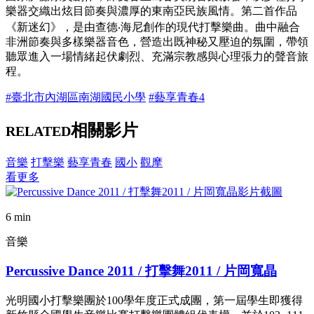
樂器交織出炫目節奏與濃厚的東南亞民族風情。第二首作品
《新迷幻》，是由查德‧海尼創作的現代打擊樂曲。曲中融合
非洲節奏與多樣樂器音色，營造出既神秘又壓迫的氛圍，帶領
聽眾進入一場情緒起伏劇烈、充滿宗教感與心理張力的聲音旅
程。
#臺北市內湖區南湖國民小學
#藝享青春4
相關影片
RELATED
音樂
打擊樂
藝享青春
國小
觀摩
看更多
6 min
音樂
Percussive Dance 2011 / 打擊舞2011 / 片岡寬晶
光明國小打擊樂團於100學年度正式成團，第一屆學生即獲得