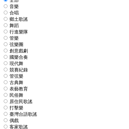
全部
音樂
合唱
鄉土歌謠
舞蹈
行進樂隊
管樂
弦樂團
創意戲劇
國樂合奏
現代舞
競賽紀錄
管弦樂
古典舞
表藝教育
民俗舞
原住民歌謠
打擊樂
臺灣台語歌謠
偶戲
客家歌謠