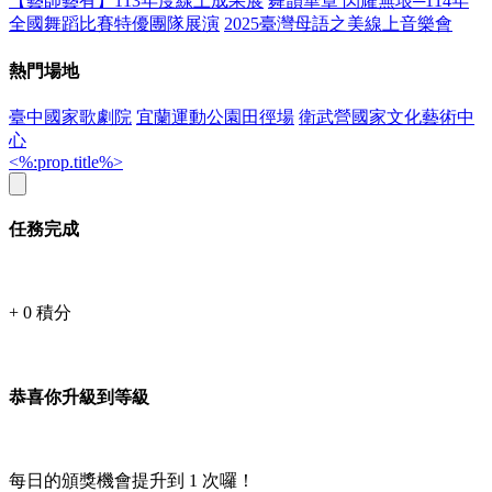
【藝師藝有】113年度線上成果展
舞韻華章 閃耀無垠─114年
全國舞蹈比賽特優團隊展演
2025臺灣母語之美線上音樂會
熱門場地
臺中國家歌劇院
宜蘭運動公園田徑場
衛武營國家文化藝術中
心
<%:prop.title%>
任務完成
+
0
積分
恭喜你升級到等級
每日的頒獎機會提升到
1
次囉！