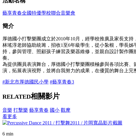
活動名稱
藝享青春全國特優學校聯合音樂會
簡介
厚德國小打擊樂團成立於2010年10月，經學校推廣及家長
林瑤淳老師協助統籌，招收1至6年級學生，從小紮根，學長
持，參與管理、照顧孩子練習及樂器維修，並親自設計製作團
奏。
為提供團員表演舞台，厚德國小打擊樂團積極參與各項比賽、
演，拓展表演視野，並將自我努力的成果，在優質的舞台上完
#新北市厚德國民小學
#藝享青春3
相關影片
RELATED
音樂
打擊樂
藝享青春
國小
觀摩
看更多
6 min