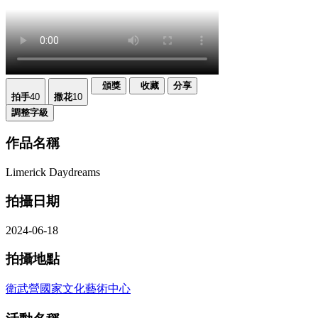
頒獎
收藏
分享
拍手
40
撒花
10
調整字級
作品名稱
Limerick Daydreams
拍攝日期
2024-06-18
拍攝地點
衛武營國家文化藝術中心