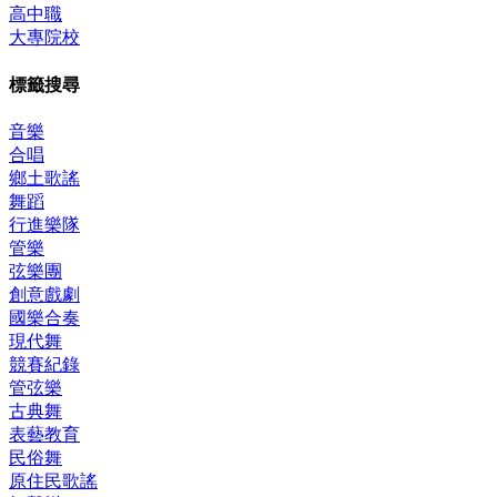
高中職
大專院校
標籤搜尋
音樂
合唱
鄉土歌謠
舞蹈
行進樂隊
管樂
弦樂團
創意戲劇
國樂合奏
現代舞
競賽紀錄
管弦樂
古典舞
表藝教育
民俗舞
原住民歌謠