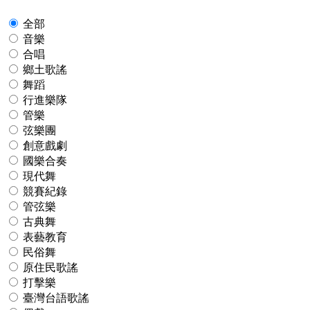
全部
音樂
合唱
鄉土歌謠
舞蹈
行進樂隊
管樂
弦樂團
創意戲劇
國樂合奏
現代舞
競賽紀錄
管弦樂
古典舞
表藝教育
民俗舞
原住民歌謠
打擊樂
臺灣台語歌謠