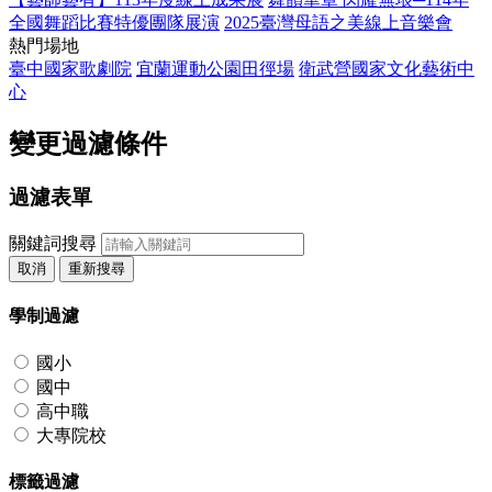
全國舞蹈比賽特優團隊展演
2025臺灣母語之美線上音樂會
熱門場地
臺中國家歌劇院
宜蘭運動公園田徑場
衛武營國家文化藝術中
心
變更過濾條件
過濾表單
關鍵詞搜尋
取消
重新搜尋
學制過濾
國小
國中
高中職
大專院校
標籤過濾