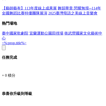
【藝師藝有】113年度線上成果展
舞韻華章 閃耀無垠─114年
全國舞蹈比賽特優團隊展演
2025臺灣母語之美線上音樂會
熱門場地
臺中國家歌劇院
宜蘭運動公園田徑場
衛武營國家文化藝術中
心
<%:prop.title%>
任務完成
+
0
積分
恭喜你升級到等級