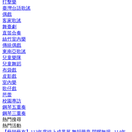
打擊樂
臺灣台語歌謠
偶戲
客家歌謠
舞臺劇
直笛合奏
絲竹室內樂
傳統偶戲
東南亞歌謠
兒童樂隊
兒童舞蹈
布袋戲
皮影戲
室內樂
歌仔戲
芭蕾
校園專訪
鋼琴五重奏
鋼琴三重奏
熱門搜尋
熱門活動
【藝師藝有】113年度線上成果展
舞韻華章 閃耀無垠─114年