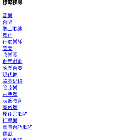
標籤搜尋
音樂
合唱
鄉土歌謠
舞蹈
行進樂隊
管樂
弦樂團
創意戲劇
國樂合奏
現代舞
競賽紀錄
管弦樂
古典舞
表藝教育
民俗舞
原住民歌謠
打擊樂
臺灣台語歌謠
偶戲