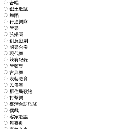
合唱
鄉土歌謠
舞蹈
行進樂隊
管樂
弦樂團
創意戲劇
國樂合奏
現代舞
競賽紀錄
管弦樂
古典舞
表藝教育
民俗舞
原住民歌謠
打擊樂
臺灣台語歌謠
偶戲
客家歌謠
舞臺劇