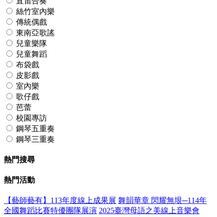
直笛合奏
絲竹室內樂
傳統偶戲
東南亞歌謠
兒童樂隊
兒童舞蹈
布袋戲
皮影戲
室內樂
歌仔戲
芭蕾
校園專訪
鋼琴五重奏
鋼琴三重奏
熱門搜尋
熱門活動
【藝師藝有】113年度線上成果展
舞韻華章 閃耀無垠─114年
全國舞蹈比賽特優團隊展演
2025臺灣母語之美線上音樂會