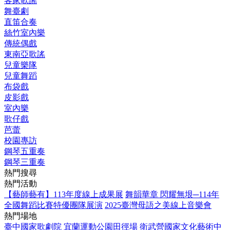
客家歌謠
舞臺劇
直笛合奏
絲竹室內樂
傳統偶戲
東南亞歌謠
兒童樂隊
兒童舞蹈
布袋戲
皮影戲
室內樂
歌仔戲
芭蕾
校園專訪
鋼琴五重奏
鋼琴三重奏
熱門搜尋
熱門活動
【藝師藝有】113年度線上成果展
舞韻華章 閃耀無垠─114年
全國舞蹈比賽特優團隊展演
2025臺灣母語之美線上音樂會
熱門場地
臺中國家歌劇院
宜蘭運動公園田徑場
衛武營國家文化藝術中