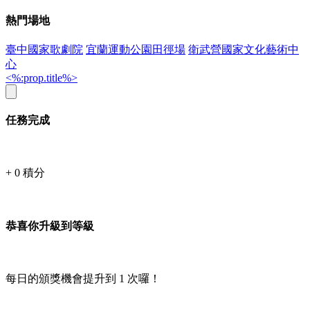
熱門場地
臺中國家歌劇院
宜蘭運動公園田徑場
衛武營國家文化藝術中
心
<%:prop.title%>
任務完成
+
0
積分
恭喜你升級到等級
每日的頒獎機會提升到
1
次囉！