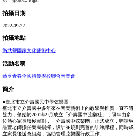
第一樂章/E. Elgar
拍攝日期
2022-09-22
拍攝地點
衛武營國家文化藝術中心
活動名稱
藝享青春全國特優學校聯合音樂會
簡介
●臺北市立介壽國民中學弦樂團
臺北市立介壽國中多年來在音樂藝術上的教學與推廣一直不遺
餘力，肇始於2001年9月成立「介壽國中弦樂社」，隔年由多
位熱心家長積極籌劃，「介壽國中弦樂團」正式成立，聘請吳
品萱老師擔任樂團指揮，設計並規劃完善的訓練課程，同時成
立家長後援會組織，協助管理弦樂團行政工作。