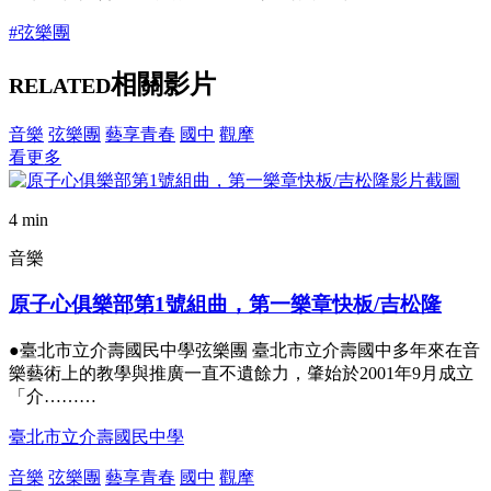
#弦樂團
相關影片
RELATED
音樂
弦樂團
藝享青春
國中
觀摩
看更多
4 min
音樂
原子心俱樂部第1號組曲，第一樂章快板/吉松隆
●臺北市立介壽國民中學弦樂團 臺北市立介壽國中多年來在音
樂藝術上的教學與推廣一直不遺餘力，肇始於2001年9月成立
「介………
臺北市立介壽國民中學
音樂
弦樂團
藝享青春
國中
觀摩