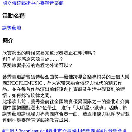
國立傳統藝術中心臺灣音樂館
活動名稱
講獎藝壇
簡介
欣賞演出的時候需要知道演奏者正在即興嗎？
創作的靈感原來源自於……？
享受練習樂器的過程之外還可以？
藝秀臺邀請曾獲傳藝金曲獎—最佳跨界音樂專輯奬的三個人樂
團3PEOPLEMUSIC，為大家帶來融合傳統與現代的精彩作
品。並在每首作品演出前解說創作靈感及生活中觀察到的體
悟，如何捻進旋律之間。
此場演出前，藝秀臺前往全國競賽優異團隊之一的臺北市介壽
國中國樂團甄選出2位學生，進行「大明星小跟班」活動，於
講獎藝壇講現場與專業團隊合奏一曲。透過排練與觀摩學習並
達到推廣臺灣表演藝術教育成果。
#三個人3peoplemusic
#臺北市介壽國中國樂團
#講座音樂會
#