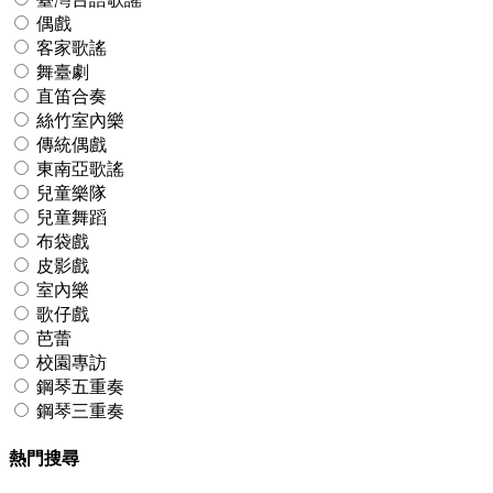
偶戲
客家歌謠
舞臺劇
直笛合奏
絲竹室內樂
傳統偶戲
東南亞歌謠
兒童樂隊
兒童舞蹈
布袋戲
皮影戲
室內樂
歌仔戲
芭蕾
校園專訪
鋼琴五重奏
鋼琴三重奏
熱門搜尋