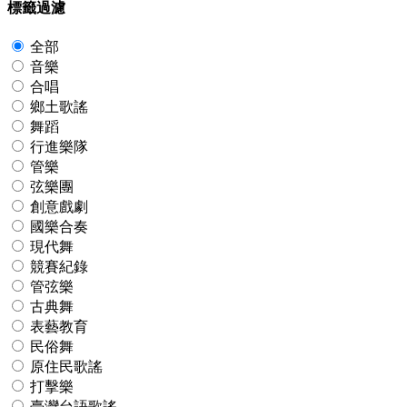
標籤過濾
全部
音樂
合唱
鄉土歌謠
舞蹈
行進樂隊
管樂
弦樂團
創意戲劇
國樂合奏
現代舞
競賽紀錄
管弦樂
古典舞
表藝教育
民俗舞
原住民歌謠
打擊樂
臺灣台語歌謠