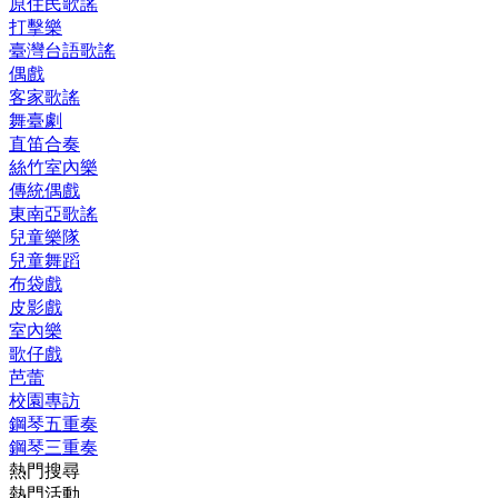
原住民歌謠
打擊樂
臺灣台語歌謠
偶戲
客家歌謠
舞臺劇
直笛合奏
絲竹室內樂
傳統偶戲
東南亞歌謠
兒童樂隊
兒童舞蹈
布袋戲
皮影戲
室內樂
歌仔戲
芭蕾
校園專訪
鋼琴五重奏
鋼琴三重奏
熱門搜尋
熱門活動