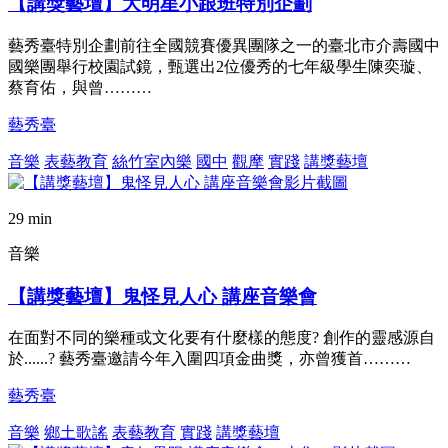
【講獎藝壇】大明星小跟班特別企劃
藝秀臺特別企劃前往全國競賽優異團隊之一的臺北市介壽國中
國樂團舉行校園試鏡，甄選出2位優秀的七年級學生陳奕璇、
蔡育佑，與曾………
藝秀臺
音樂
表藝教育
絲竹室內樂
國中
觀摩
實踐
講獎藝壇
29 min
音樂
【講獎藝壇】鬼怪見人心 講座音樂會
在面對不同的樂種或文化要有什麼樣的態度? 創作的靈感源自
於......? 藝秀臺邀請今年入圍四項金曲獎，亦曾獲首………
藝秀臺
音樂
鄉土歌謠
表藝教育
實踐
講獎藝壇