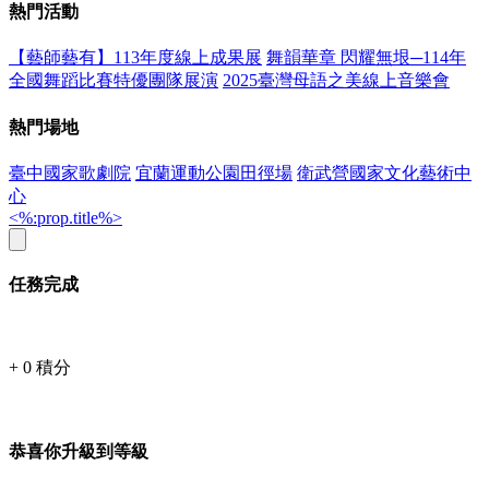
熱門活動
【藝師藝有】113年度線上成果展
舞韻華章 閃耀無垠─114年
全國舞蹈比賽特優團隊展演
2025臺灣母語之美線上音樂會
熱門場地
臺中國家歌劇院
宜蘭運動公園田徑場
衛武營國家文化藝術中
心
<%:prop.title%>
任務完成
+
0
積分
恭喜你升級到等級