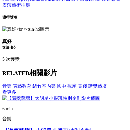
表演藝術推廣
獲得獎項
真好
tsin-hó
5 次獲獎
相關影片
RELATED
音樂
表藝教育
絲竹室內樂
國中
觀摩
實踐
講獎藝壇
看更多
6 min
音樂