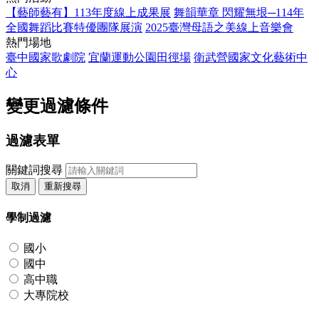
【藝師藝有】113年度線上成果展
舞韻華章 閃耀無垠─114年
全國舞蹈比賽特優團隊展演
2025臺灣母語之美線上音樂會
熱門場地
臺中國家歌劇院
宜蘭運動公園田徑場
衛武營國家文化藝術中
心
變更過濾條件
過濾表單
關鍵詞搜尋
取消
重新搜尋
學制過濾
國小
國中
高中職
大專院校