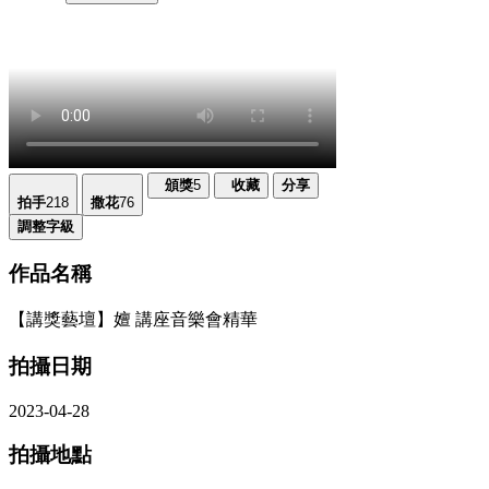
頒獎
5
收藏
分享
拍手
218
撒花
76
調整字級
作品名稱
【講獎藝壇】嬗 講座音樂會精華
拍攝日期
2023-04-28
拍攝地點