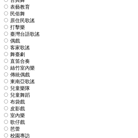
古典舞
表藝教育
民俗舞
原住民歌謠
打擊樂
臺灣台語歌謠
偶戲
客家歌謠
舞臺劇
直笛合奏
絲竹室內樂
傳統偶戲
東南亞歌謠
兒童樂隊
兒童舞蹈
布袋戲
皮影戲
室內樂
歌仔戲
芭蕾
校園專訪