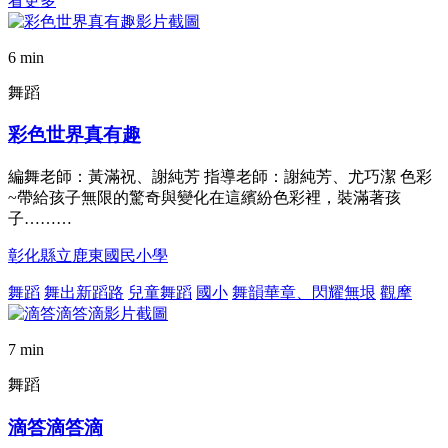
看更多
6 min
舞蹈
彩色世界真有趣
編舞老師：黃滿祝、謝純芳 指導老師：謝純芳、尤巧潔 色彩
~帶給孩子無限的驚奇與變化在這繽紛色彩裡，裝滿著孩
子………
彰化縣立鹿東國民小學
舞蹈
舞出新蹈路
兒童舞蹈
國小
舞韻華章、閃耀無垠
觀摩
7 min
舞蹈
滴答滴答滴