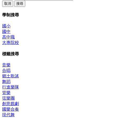
取消
搜尋
學制搜尋
國小
國中
高中職
大專院校
標籤搜尋
音樂
合唱
鄉土歌謠
舞蹈
行進樂隊
管樂
弦樂團
創意戲劇
國樂合奏
現代舞