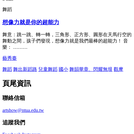
舞蹈
想像力就是你的超能力
舞意：跳一跳、轉一轉，三角形、正方形、圓形在天馬行空的
舞動之間，孩子們發現，想像力就是我們最棒的超能力！ 音
樂： ………
藝秀臺
舞蹈
舞出新蹈路
兒童舞蹈
國小
舞韻華章、閃耀無垠
觀摩
頁尾資訊
聯絡信箱
artshow@ntua.edu.tw
追蹤我們