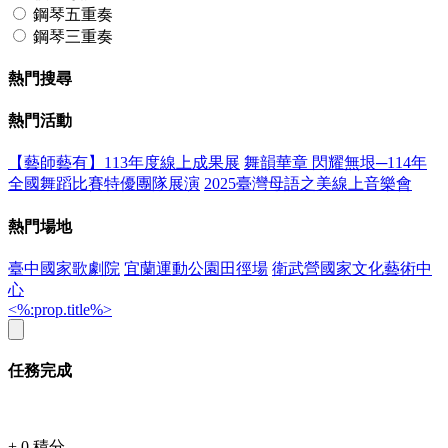
鋼琴五重奏
鋼琴三重奏
熱門搜尋
熱門活動
【藝師藝有】113年度線上成果展
舞韻華章 閃耀無垠─114年
全國舞蹈比賽特優團隊展演
2025臺灣母語之美線上音樂會
熱門場地
臺中國家歌劇院
宜蘭運動公園田徑場
衛武營國家文化藝術中
心
<%:prop.title%>
任務完成
+
0
積分