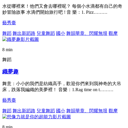
水從哪裡來！他們又會去哪裡呢？ 每個小水滴都有自己的奇
妙冒險故事 水滴們開始旅行吧 ! 音 樂：1. Pizz………
藝秀臺
舞蹈
舞出新蹈路
兒童舞蹈
國小
舞韻華章、閃耀無垠
觀摩
8 min
舞蹈
織夢趣
舞意：小小的我們是紡織高手，歡迎你們來到我神奇的大吊
床，跌落我編織的美夢裡！ 音樂：1.Rag time on t………
藝秀臺
舞蹈
舞出新蹈路
兒童舞蹈
國小
舞韻華章、閃耀無垠
觀摩
8 min