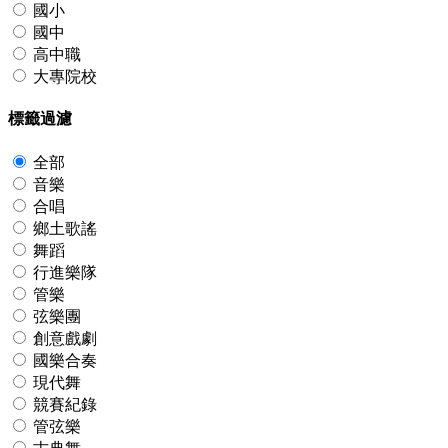
國小
國中
高中職
大專院校
標籤過濾
全部
音樂
合唱
鄉土歌謠
舞蹈
行進樂隊
管樂
弦樂團
創意戲劇
國樂合奏
現代舞
競賽紀錄
管弦樂