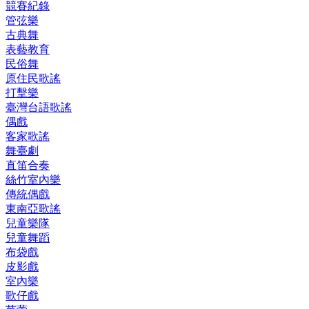
競賽紀錄
管弦樂
古典舞
表藝教育
民俗舞
原住民歌謠
打擊樂
臺灣台語歌謠
偶戲
客家歌謠
舞臺劇
直笛合奏
絲竹室內樂
傳統偶戲
東南亞歌謠
兒童樂隊
兒童舞蹈
布袋戲
皮影戲
室內樂
歌仔戲