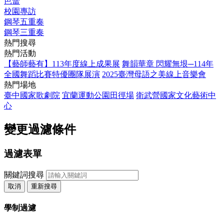
芭蕾
校園專訪
鋼琴五重奏
鋼琴三重奏
熱門搜尋
熱門活動
【藝師藝有】113年度線上成果展
舞韻華章 閃耀無垠─114年
全國舞蹈比賽特優團隊展演
2025臺灣母語之美線上音樂會
熱門場地
臺中國家歌劇院
宜蘭運動公園田徑場
衛武營國家文化藝術中
心
變更過濾條件
過濾表單
關鍵詞搜尋
取消
重新搜尋
學制過濾