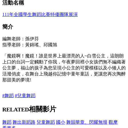
活動名稱
111年全國學生舞蹈比賽特優團隊展演
簡介
編舞老師：孫伊芬
指導老師：黃錦瑤、邱國旭
「魔鏡啊！魔鏡！誰是世界上最漂亮的人~白雪公主，這朗朗
上口的台詞一定觸動了你我，午夜夢回裡小女孩們無不編織著
公主夢，福山的孩子為您呈現小公主的可愛模樣以及小矮人的
活潑俏皮，在舞台上飛越你記憶中童年童話，更讓您再次陶醉
那甜美的夢境!
#舞蹈
#兒童舞蹈
相關影片
RELATED
舞蹈
舞出新蹈路
兒童舞蹈
國小
舞韻華章、閃耀無垠
觀摩