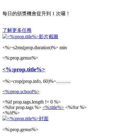
每日的頒獎機會提升到
1
次囉！
了解更多任務
<%:~s2ms(prop.duration)%> min
<%:prop.genus%>
<%:prop.title%>
<%:~crop(prop.info, 60)%>………
<%:prop.school%>
<%if prop.tags.length != 0 %>
<%for prop.tags %>
<%:title%>
<%/for %>
<%/if%>
<%:prop.genus%>