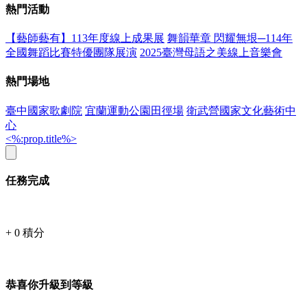
熱門活動
【藝師藝有】113年度線上成果展
舞韻華章 閃耀無垠─114年
全國舞蹈比賽特優團隊展演
2025臺灣母語之美線上音樂會
熱門場地
臺中國家歌劇院
宜蘭運動公園田徑場
衛武營國家文化藝術中
心
<%:prop.title%>
任務完成
+
0
積分
恭喜你升級到等級