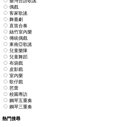
臺灣台語歌謠
偶戲
客家歌謠
舞臺劇
直笛合奏
絲竹室內樂
傳統偶戲
東南亞歌謠
兒童樂隊
兒童舞蹈
布袋戲
皮影戲
室內樂
歌仔戲
芭蕾
校園專訪
鋼琴五重奏
鋼琴三重奏
熱門搜尋