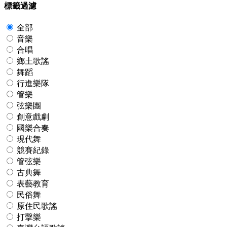
標籤過濾
全部
音樂
合唱
鄉土歌謠
舞蹈
行進樂隊
管樂
弦樂團
創意戲劇
國樂合奏
現代舞
競賽紀錄
管弦樂
古典舞
表藝教育
民俗舞
原住民歌謠
打擊樂