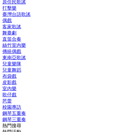
原住民歌謠
打擊樂
臺灣台語歌謠
偶戲
客家歌謠
舞臺劇
直笛合奏
絲竹室內樂
傳統偶戲
東南亞歌謠
兒童樂隊
兒童舞蹈
布袋戲
皮影戲
室內樂
歌仔戲
芭蕾
校園專訪
鋼琴五重奏
鋼琴三重奏
熱門搜尋
熱門活動