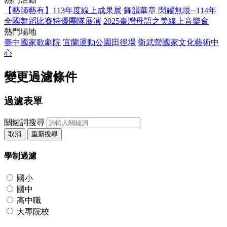
【藝師藝有】113年度線上成果展
舞韻華章 閃耀無垠─114年
全國舞蹈比賽特優團隊展演
2025臺灣母語之美線上音樂會
熱門場地
臺中國家歌劇院
宜蘭運動公園田徑場
衛武營國家文化藝術中
心
變更過濾條件
過濾表單
關鍵詞搜尋
取消
重新搜尋
學制過濾
國小
國中
高中職
大專院校