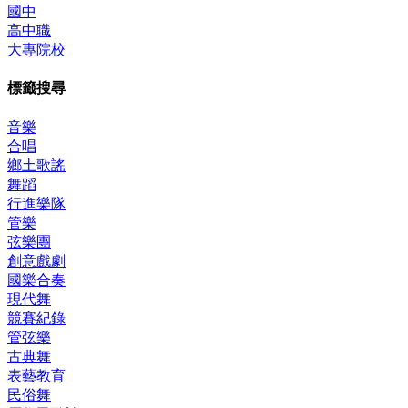
國中
高中職
大專院校
標籤搜尋
音樂
合唱
鄉土歌謠
舞蹈
行進樂隊
管樂
弦樂團
創意戲劇
國樂合奏
現代舞
競賽紀錄
管弦樂
古典舞
表藝教育
民俗舞