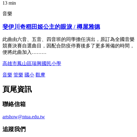
13 min
音樂
斐伊川奇稻田姬公主的眼淚 / 樽屋雅德
此曲由六音、五音、四音班的同學擔任演出，原訂為全國音樂
競賽決賽自選曲目，因配合防疫停賽後多了更多籌備的時間，
便將此曲加入………
高雄市鳳山區瑞興國民小學
音樂
管樂
國小
觀摩
頁尾資訊
聯絡信箱
artshow@ntua.edu.tw
追蹤我們