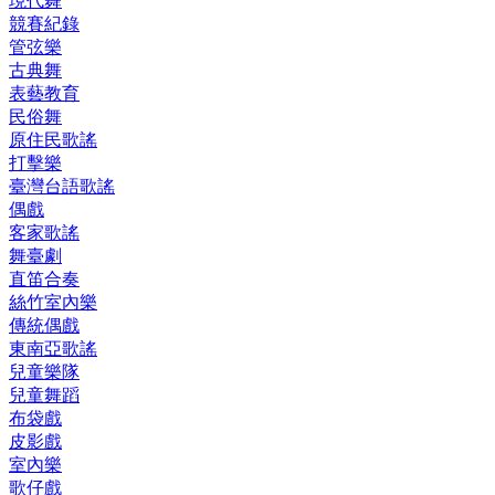
現代舞
競賽紀錄
管弦樂
古典舞
表藝教育
民俗舞
原住民歌謠
打擊樂
臺灣台語歌謠
偶戲
客家歌謠
舞臺劇
直笛合奏
絲竹室內樂
傳統偶戲
東南亞歌謠
兒童樂隊
兒童舞蹈
布袋戲
皮影戲
室內樂
歌仔戲