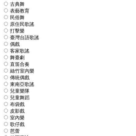
古典舞
表藝教育
民俗舞
原住民歌謠
打擊樂
臺灣台語歌謠
偶戲
客家歌謠
舞臺劇
直笛合奏
絲竹室內樂
傳統偶戲
東南亞歌謠
兒童樂隊
兒童舞蹈
布袋戲
皮影戲
室內樂
歌仔戲
芭蕾