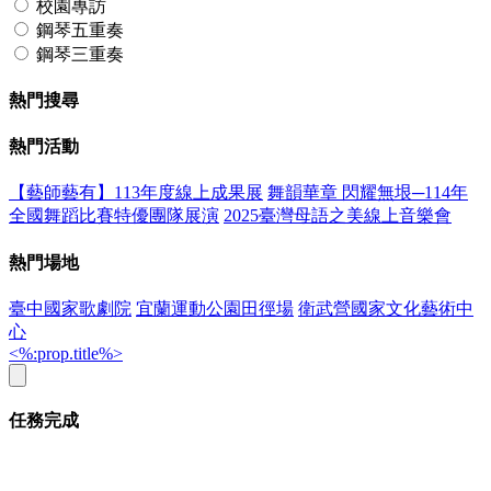
校園專訪
鋼琴五重奏
鋼琴三重奏
熱門搜尋
熱門活動
【藝師藝有】113年度線上成果展
舞韻華章 閃耀無垠─114年
全國舞蹈比賽特優團隊展演
2025臺灣母語之美線上音樂會
熱門場地
臺中國家歌劇院
宜蘭運動公園田徑場
衛武營國家文化藝術中
心
<%:prop.title%>
任務完成