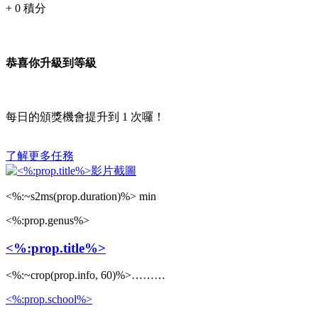
+
0
積分
恭喜你升級到等級
每日的頒獎機會提升到
1
次囉！
了解更多任務
<%:~s2ms(prop.duration)%> min
<%:prop.genus%>
<%:prop.title%>
<%:~crop(prop.info, 60)%>………
<%:prop.school%>