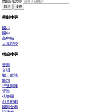
關鍵詞搜尋
取消
搜尋
學制搜尋
國小
國中
高中職
大專院校
標籤搜尋
音樂
合唱
鄉土歌謠
舞蹈
行進樂隊
管樂
弦樂團
創意戲劇
國樂合奏