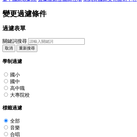
變更過濾條件
過濾表單
關鍵詞搜尋
取消
重新搜尋
學制過濾
國小
國中
高中職
大專院校
標籤過濾
全部
音樂
合唱