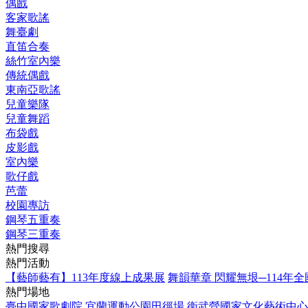
偶戲
客家歌謠
舞臺劇
直笛合奏
絲竹室內樂
傳統偶戲
東南亞歌謠
兒童樂隊
兒童舞蹈
布袋戲
皮影戲
室內樂
歌仔戲
芭蕾
校園專訪
鋼琴五重奏
鋼琴三重奏
熱門搜尋
熱門活動
【藝師藝有】113年度線上成果展
舞韻華章 閃耀無垠─114年
熱門場地
臺中國家歌劇院
宜蘭運動公園田徑場
衛武營國家文化藝術中心