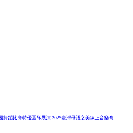
全國舞蹈比賽特優團隊展演
2025臺灣母語之美線上音樂會