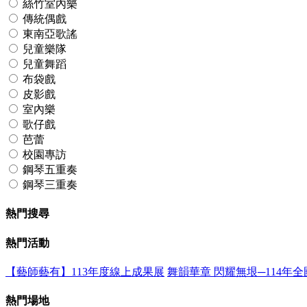
絲竹室內樂
傳統偶戲
東南亞歌謠
兒童樂隊
兒童舞蹈
布袋戲
皮影戲
室內樂
歌仔戲
芭蕾
校園專訪
鋼琴五重奏
鋼琴三重奏
熱門搜尋
熱門活動
【藝師藝有】113年度線上成果展
舞韻華章 閃耀無垠─114年
熱門場地