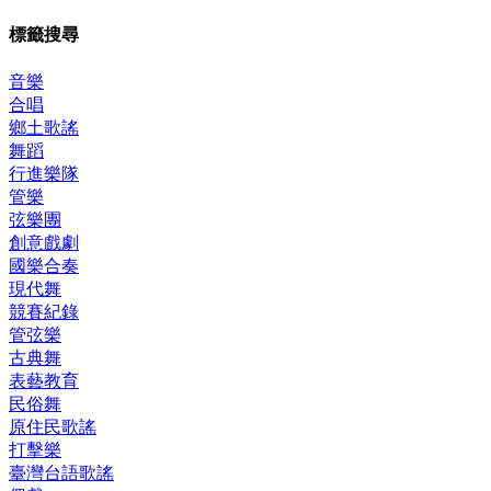
標籤搜尋
音樂
合唱
鄉土歌謠
舞蹈
行進樂隊
管樂
弦樂團
創意戲劇
國樂合奏
現代舞
競賽紀錄
管弦樂
古典舞
表藝教育
民俗舞
原住民歌謠
打擊樂
臺灣台語歌謠