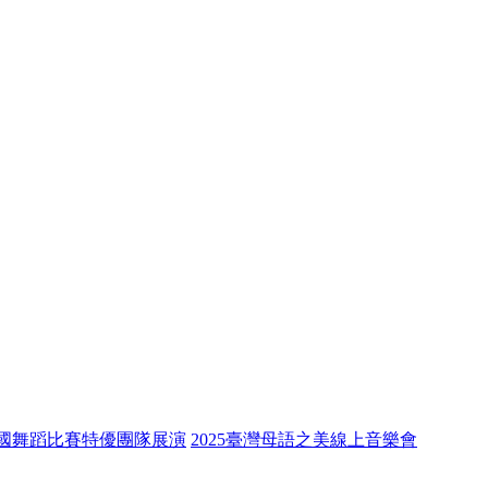
全國舞蹈比賽特優團隊展演
2025臺灣母語之美線上音樂會