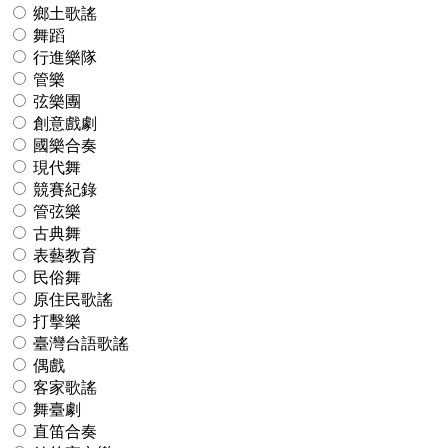
鄉土歌謠
舞蹈
行進樂隊
管樂
弦樂團
創意戲劇
國樂合奏
現代舞
競賽紀錄
管弦樂
古典舞
表藝教育
民俗舞
原住民歌謠
打擊樂
臺灣台語歌謠
偶戲
客家歌謠
舞臺劇
直笛合奏