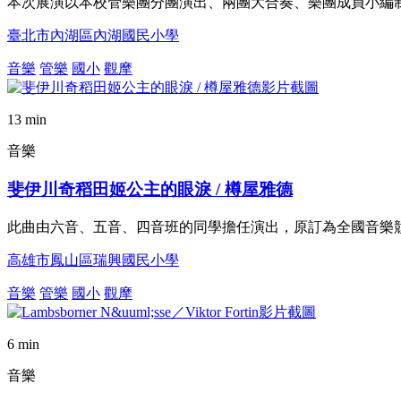
本次展演以本校管樂團分團演出、兩團大合奏、樂團成員小編制
臺北市內湖區內湖國民小學
音樂
管樂
國小
觀摩
13 min
音樂
斐伊川奇稻田姬公主的眼淚 / 樽屋雅德
此曲由六音、五音、四音班的同學擔任演出，原訂為全國音樂
高雄市鳳山區瑞興國民小學
音樂
管樂
國小
觀摩
6 min
音樂