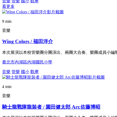
音樂
管樂
國小
觀摩
看更多
9 min
音樂
Wing Colors / 福田洋介
本次展演以本校管樂團分團演出、兩團大合奏、樂團成員小編制
臺北市內湖區內湖國民小學
音樂
管樂
國小
觀摩
4 min
音樂
騎士龍戰隊龍裝者 / 園田健太郎 Arr.佐藤博昭