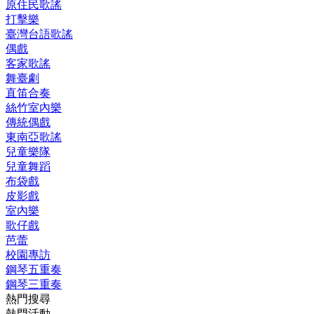
原住民歌謠
打擊樂
臺灣台語歌謠
偶戲
客家歌謠
舞臺劇
直笛合奏
絲竹室內樂
傳統偶戲
東南亞歌謠
兒童樂隊
兒童舞蹈
布袋戲
皮影戲
室內樂
歌仔戲
芭蕾
校園專訪
鋼琴五重奏
鋼琴三重奏
熱門搜尋
熱門活動