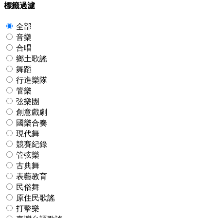
標籤過濾
全部
音樂
合唱
鄉土歌謠
舞蹈
行進樂隊
管樂
弦樂團
創意戲劇
國樂合奏
現代舞
競賽紀錄
管弦樂
古典舞
表藝教育
民俗舞
原住民歌謠
打擊樂