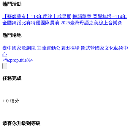
熱門活動
【藝師藝有】113年度線上成果展
舞韻華章 閃耀無垠─114年
全國舞蹈比賽特優團隊展演
2025臺灣母語之美線上音樂會
熱門場地
臺中國家歌劇院
宜蘭運動公園田徑場
衛武營國家文化藝術中
心
<%:prop.title%>
任務完成
+
0
積分
恭喜你升級到等級