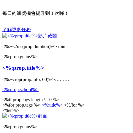
每日的頒獎機會提升到
1
次囉！
了解更多任務
<%:~s2ms(prop.duration)%> min
<%:prop.genus%>
<%:prop.title%>
<%:~crop(prop.info, 60)%>………
<%:prop.school%>
<%if prop.tags.length != 0 %>
<%for prop.tags %>
<%:title%>
<%/for %>
<%/if%>
<%:prop.genus%>