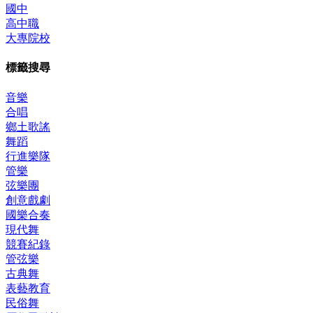
國中
高中職
大專院校
標籤搜尋
音樂
合唱
鄉土歌謠
舞蹈
行進樂隊
管樂
弦樂團
創意戲劇
國樂合奏
現代舞
競賽紀錄
管弦樂
古典舞
表藝教育
民俗舞