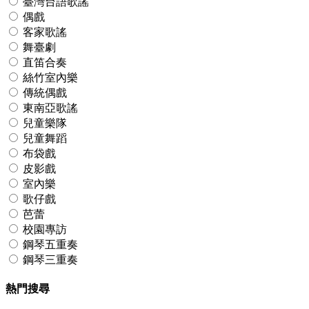
臺灣台語歌謠
偶戲
客家歌謠
舞臺劇
直笛合奏
絲竹室內樂
傳統偶戲
東南亞歌謠
兒童樂隊
兒童舞蹈
布袋戲
皮影戲
室內樂
歌仔戲
芭蕾
校園專訪
鋼琴五重奏
鋼琴三重奏
熱門搜尋