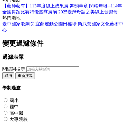
【藝師藝有】113年度線上成果展
舞韻華章 閃耀無垠─114年
全國舞蹈比賽特優團隊展演
2025臺灣母語之美線上音樂會
熱門場地
臺中國家歌劇院
宜蘭運動公園田徑場
衛武營國家文化藝術中
心
變更過濾條件
過濾表單
關鍵詞搜尋
取消
重新搜尋
學制過濾
國小
國中
高中職
大專院校