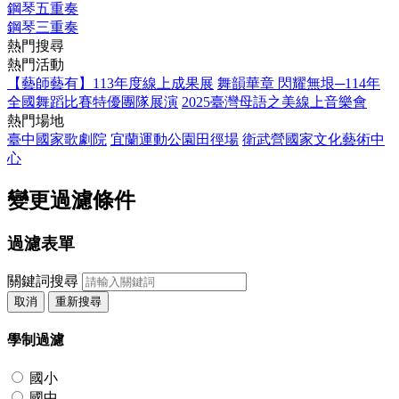
鋼琴五重奏
鋼琴三重奏
熱門搜尋
熱門活動
【藝師藝有】113年度線上成果展
舞韻華章 閃耀無垠─114年
全國舞蹈比賽特優團隊展演
2025臺灣母語之美線上音樂會
熱門場地
臺中國家歌劇院
宜蘭運動公園田徑場
衛武營國家文化藝術中
心
變更過濾條件
過濾表單
關鍵詞搜尋
取消
重新搜尋
學制過濾
國小
國中