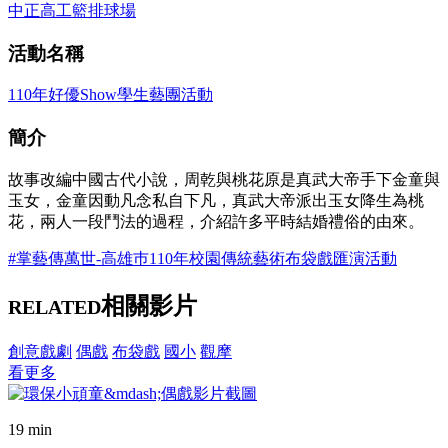
中正高工籃排球場
活動名稱
110年好優Show學生藝團活動
簡介
故事改編中國古代小說，周乾與桃花原是真武大帝手下金童與
玉女，金童因動凡念私自下凡，真武大帝派出玉女降生為桃
花，兩人一段鬥法的過程，介紹許多平時結婚禮俗的由來。
#掌藝傳萬世-高雄巿110年校園傳統藝術布袋戲匯演活動
相關影片
RELATED
創意戲劇
偶戲
布袋戲
國小
觀摩
看更多
19 min