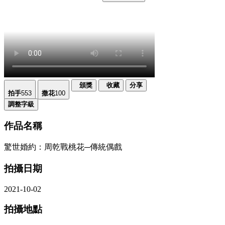
頒獎
收藏
分享
拍手
553
撒花
100
調整字級
作品名稱
驚世婚約：周乾戰桃花─傳統偶戲
拍攝日期
2021-10-02
拍攝地點