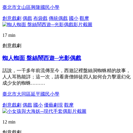
臺北市文山區興隆國民小學
創意戲劇
偶戲
布袋戲
傳統偶戲
國小
觀摩
17 min
創意戲劇
蜘人蜘面 盤絲鬧西遊─光影偶戲
話說，一千多年前流傳至今，西遊記裡盤絲洞蜘蛛精的故事，
人人耳熟能詳；這一次，請看唐僧師徒四人如何合力擊退幻化
成少女的蜘蛛………
臺北市大同區延平國民小學
創意戲劇
偶戲
國小
優藝劇現
觀摩
12 min
創意戲劇