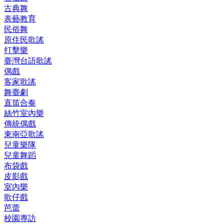
古典舞
表藝教育
民俗舞
原住民歌謠
打擊樂
臺灣台語歌謠
偶戲
客家歌謠
舞臺劇
直笛合奏
絲竹室內樂
傳統偶戲
東南亞歌謠
兒童樂隊
兒童舞蹈
布袋戲
皮影戲
室內樂
歌仔戲
芭蕾
校園專訪