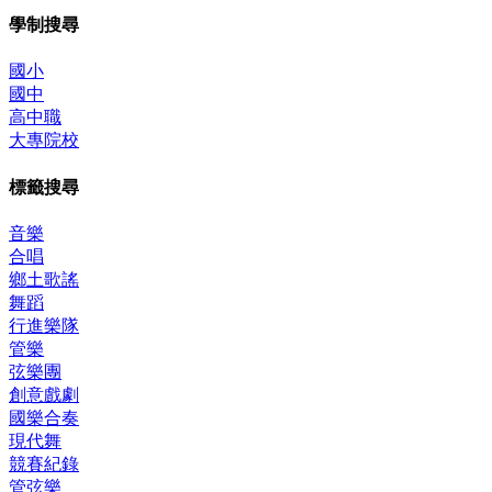
學制搜尋
國小
國中
高中職
大專院校
標籤搜尋
音樂
合唱
鄉土歌謠
舞蹈
行進樂隊
管樂
弦樂團
創意戲劇
國樂合奏
現代舞
競賽紀錄
管弦樂