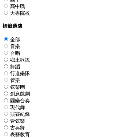
高中職
大專院校
標籤過濾
全部
音樂
合唱
鄉土歌謠
舞蹈
行進樂隊
管樂
弦樂團
創意戲劇
國樂合奏
現代舞
競賽紀錄
管弦樂
古典舞
表藝教育