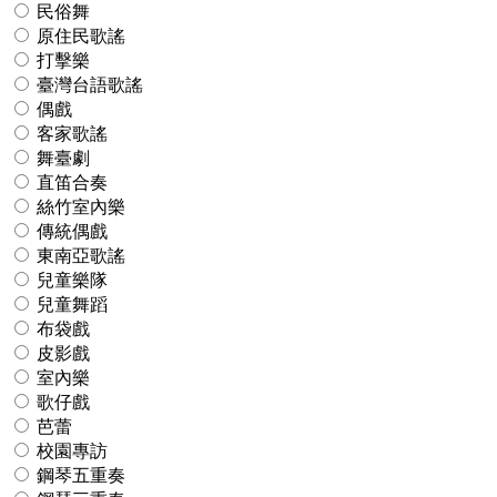
民俗舞
原住民歌謠
打擊樂
臺灣台語歌謠
偶戲
客家歌謠
舞臺劇
直笛合奏
絲竹室內樂
傳統偶戲
東南亞歌謠
兒童樂隊
兒童舞蹈
布袋戲
皮影戲
室內樂
歌仔戲
芭蕾
校園專訪
鋼琴五重奏