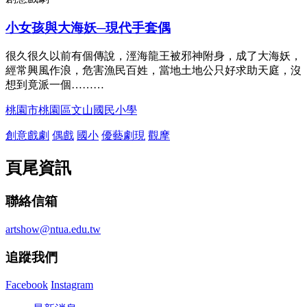
小女孩與大海妖─現代手套偶
很久很久以前有個傳說，涇海龍王被邪神附身，成了大海妖，
經常興風作浪，危害漁民百姓，當地土地公只好求助天庭，沒
想到竟派一個………
桃園市桃園區文山國民小學
創意戲劇
偶戲
國小
優藝劇現
觀摩
頁尾資訊
聯絡信箱
artshow@ntua.edu.tw
追蹤我們
Facebook
Instagram