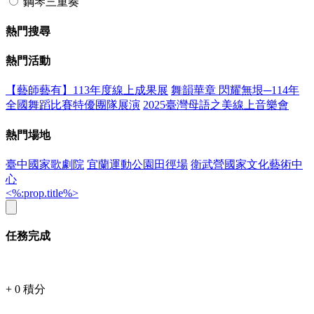
鋼琴三重奏
熱門搜尋
熱門活動
【藝師藝有】113年度線上成果展
舞韻華章 閃耀無垠─114年
全國舞蹈比賽特優團隊展演
2025臺灣母語之美線上音樂會
熱門場地
臺中國家歌劇院
宜蘭運動公園田徑場
衛武營國家文化藝術中
心
<%:prop.title%>
任務完成
+
0
積分