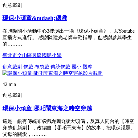
創意戲劇
環保小頑童&mdash;偶戲
在興隆國小活動中心3樓演出一場《環保小頑童》，以Youtube
直播方式進行。 感謝陳建光老師辛勤指導，也感謝參與學生
的………
臺北市文山區興隆國民小學
創意戲劇
偶戲
布袋戲
傳統偶戲
國小
觀摩
42 min
創意戲劇
環保小頑童-哪吒鬧東海之時空穿越
這是一齣有傳統布袋戲創新Q版大頭偶，及真人同台的【時空
穿越創新劇】，改編自【哪吒鬧東海】的故事，把環保議題、
父母的關愛，………