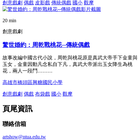
創意戲劇
偶戲
皮影戲
傳統偶戲
國小
觀摩
20 min
創意戲劇
驚世婚約：周乾戰桃花─傳統偶戲
故事改編中國古代小說，周乾與桃花原是真武大帝手下金童與
玉女，金童因動凡念私自下凡，真武大帝派出玉女降生為桃
花，兩人一段鬥………
高雄市橋頭區興糖國民小學
創意戲劇
偶戲
布袋戲
國小
觀摩
頁尾資訊
聯絡信箱
artshow@ntua.edu.tw