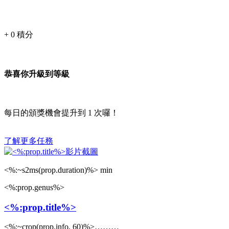
+
0
積分
恭喜你升級到等級
每日的頒獎機會提升到
1
次囉！
了解更多任務
<%:~s2ms(prop.duration)%> min
<%:prop.genus%>
<%:prop.title%>
<%:~crop(prop.info, 60)%>………