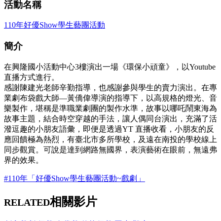
活動名稱
110年好優Show學生藝團活動
簡介
在興隆國小活動中心3樓演出一場《環保小頑童》，以Youtube
直播方式進行。
感謝陳建光老師辛勤指導，也感謝參與學生的賣力演出。在專
業劇布袋戲大師—黃僑偉導演的指導下，以高規格的燈光、音
樂製作，堪稱是準職業劇團的製作水準，故事以哪吒鬧東海為
故事主題，結合時空穿越的手法，讓人偶同台演出，充滿了活
潑逗趣的小朋友語彙，即便是透過YT 直播收看，小朋友的反
應回饋極為熱烈，有臺北市多所學校，及遠在南投的學校線上
同步觀賞。可說是達到網路無國界，表演藝術在眼前，無遠弗
界的效果。
#110年「好優Show學生藝團活動~戲劇」
相關影片
RELATED