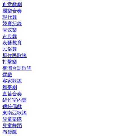
創意戲劇
國樂合奏
現代舞
競賽紀錄
管弦樂
古典舞
表藝教育
民俗舞
原住民歌謠
打擊樂
臺灣台語歌謠
偶戲
客家歌謠
舞臺劇
直笛合奏
絲竹室內樂
傳統偶戲
東南亞歌謠
兒童樂隊
兒童舞蹈
布袋戲