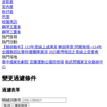
皮影戲
室內樂
歌仔戲
芭蕾
校園專訪
鋼琴五重奏
鋼琴三重奏
熱門搜尋
熱門活動
【藝師藝有】113年度線上成果展
舞韻華章 閃耀無垠─114年
全國舞蹈比賽特優團隊展演
2025臺灣母語之美線上音樂會
熱門場地
臺中國家歌劇院
宜蘭運動公園田徑場
衛武營國家文化藝術中
心
變更過濾條件
過濾表單
關鍵詞搜尋
取消
重新搜尋