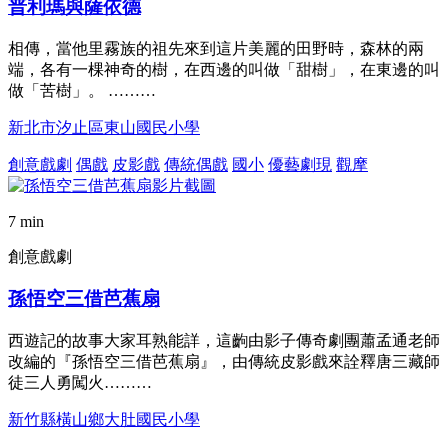
普利瑪與薩依德
相傳，當他里霧族的祖先來到這片美麗的田野時，森林的兩
端，各有一棵神奇的樹，在西邊的叫做「甜樹」，在東邊的叫
做「苦樹」。 ………
新北市汐止區東山國民小學
創意戲劇
偶戲
皮影戲
傳統偶戲
國小
優藝劇現
觀摩
7 min
創意戲劇
孫悟空三借芭蕉扇
西遊記的故事大家耳熟能詳，這齣由影子傳奇劇團蕭孟通老師
改編的『孫悟空三借芭蕉扇』，由傳統皮影戲來詮釋唐三藏師
徒三人勇闖火………
新竹縣橫山鄉大肚國民小學