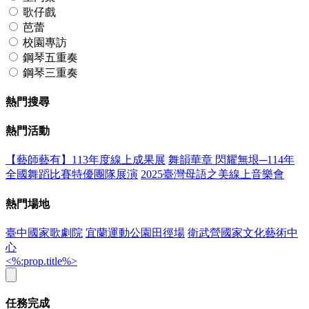
歌仔戲
芭蕾
校園專訪
鋼琴五重奏
鋼琴三重奏
熱門搜尋
熱門活動
【藝師藝有】113年度線上成果展
舞韻華章 閃耀無垠─114年
全國舞蹈比賽特優團隊展演
2025臺灣母語之美線上音樂會
熱門場地
臺中國家歌劇院
宜蘭運動公園田徑場
衛武營國家文化藝術中
心
<%:prop.title%>
任務完成