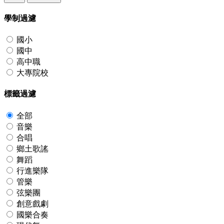
學制過濾
國小
國中
高中職
大專院校
標籤過濾
全部
音樂
合唱
鄉土歌謠
舞蹈
行進樂隊
管樂
弦樂團
創意戲劇
國樂合奏