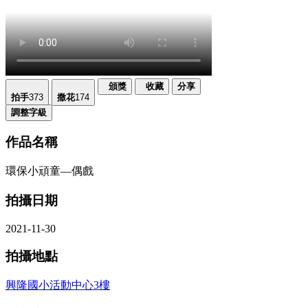
頒獎
收藏
分享
拍手
373
撒花
174
調整字級
作品名稱
環保小頑童—偶戲
拍攝日期
2021-11-30
拍攝地點
興隆國小活動中心3樓