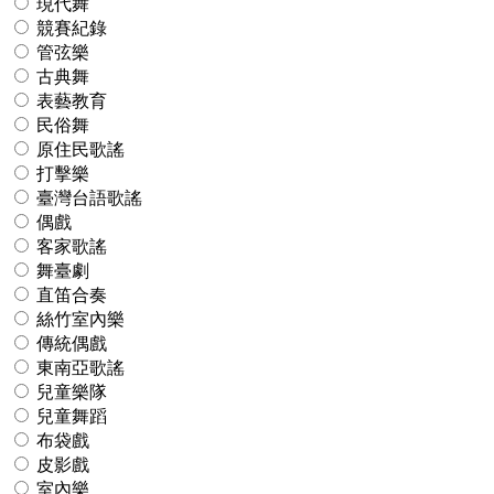
現代舞
競賽紀錄
管弦樂
古典舞
表藝教育
民俗舞
原住民歌謠
打擊樂
臺灣台語歌謠
偶戲
客家歌謠
舞臺劇
直笛合奏
絲竹室內樂
傳統偶戲
東南亞歌謠
兒童樂隊
兒童舞蹈
布袋戲
皮影戲
室內樂