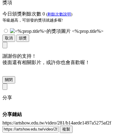
獎項
今日頒獎剩餘次數
0
(
剩餘次數說明
)
等級越高，可頒發的獎項就越多喔!
<%:prop.title%>
取消
頒獎
謝謝你的支持！
後面還有相關影片，或許你也會喜歡喔！
關閉
分享
分享鏈結
https://artshow.edu.tw/video/281/b14aede1497a5275af2f
複製