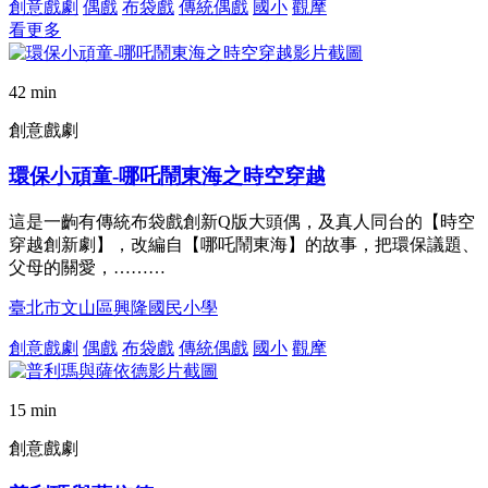
創意戲劇
偶戲
布袋戲
傳統偶戲
國小
觀摩
看更多
42 min
創意戲劇
環保小頑童-哪吒鬧東海之時空穿越
這是一齣有傳統布袋戲創新Q版大頭偶，及真人同台的【時空
穿越創新劇】，改編自【哪吒鬧東海】的故事，把環保議題、
父母的關愛，………
臺北市文山區興隆國民小學
創意戲劇
偶戲
布袋戲
傳統偶戲
國小
觀摩
15 min
創意戲劇