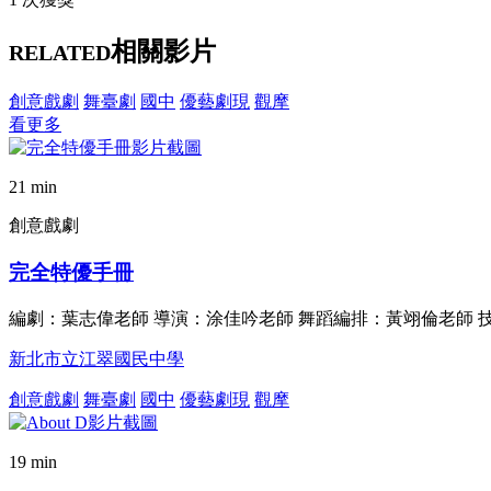
相關影片
RELATED
創意戲劇
舞臺劇
國中
優藝劇現
觀摩
看更多
21 min
創意戲劇
完全特優手冊
編劇：葉志偉老師 導演：涂佳吟老師 舞蹈編排：黃翊倫老師 
新北市立江翠國民中學
創意戲劇
舞臺劇
國中
優藝劇現
觀摩
19 min