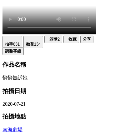
頒獎
2
收藏
分享
拍手
831
撒花
134
調整字級
作品名稱
悄悄告訴她
拍攝日期
2020-07-21
拍攝地點
南海劇場