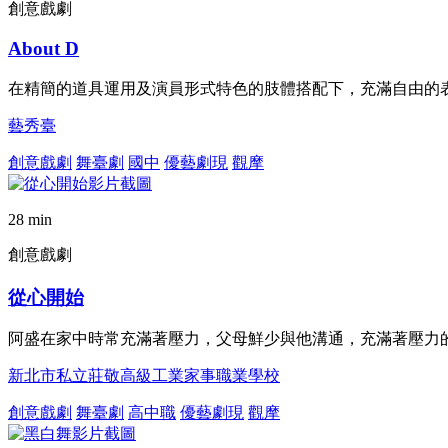
創意戲劇
About D
在精簡的道具運用及演員形式特色的肢體搭配下，充滿自由的
藝秀臺
創意戲劇
舞臺劇
國中
優藝劇現
觀摩
28 min
創意戲劇
從心開始
阿盛在家中時常充滿著壓力，父母鮮少與他溝通，充滿著壓力
新北市私立莊敬高級工業家事職業學校
創意戲劇
舞臺劇
高中職
優藝劇現
觀摩