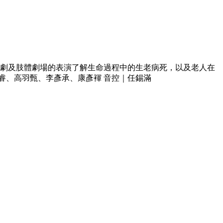
。透過戲劇及肢體劇場的表演了解生命過程中的生老病死，以及老人在
睿、高羽甄、李彥承、康彥褌 音控｜任錫滿