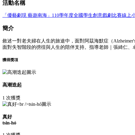
活動名稱
「優藝劇現 藝遊南海」110學年度全國學生創意戲劇比賽線上
簡介
敘述一對老夫婦在人生的旅途中，面對阿茲海默症（Alzheime
面對失智階段的徬徨與人生的陪伴支持。指導老師｜張綺仁、卓
獲得獎項
高潮迭起
1 次獲獎
真好
tsin-hó
1 次獲獎