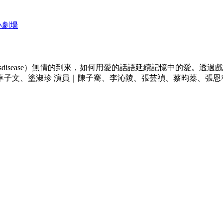
小劇場
r'sdisease）無情的到來，如何用愛的話語延續記憶中的愛
子文、塗淑珍 演員｜陳子騫、李沁陵、張芸禎、蔡昀蓁、張恩