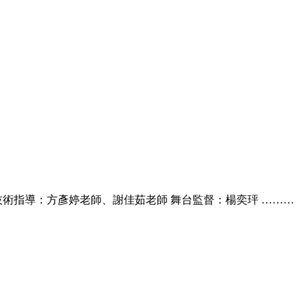
技術指導：方彥婷老師、謝佳茹老師 舞台監督：楊奕玶 ………