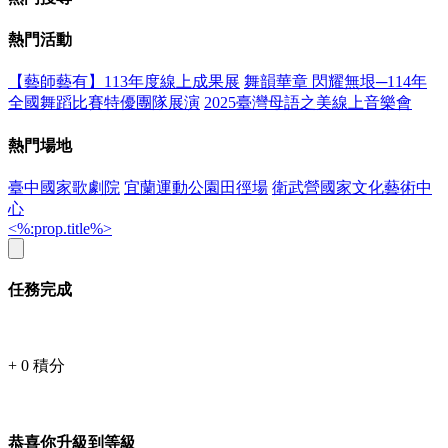
熱門活動
【藝師藝有】113年度線上成果展
舞韻華章 閃耀無垠─114年
全國舞蹈比賽特優團隊展演
2025臺灣母語之美線上音樂會
熱門場地
臺中國家歌劇院
宜蘭運動公園田徑場
衛武營國家文化藝術中
心
<%:prop.title%>
任務完成
+
0
積分
恭喜你升級到等級