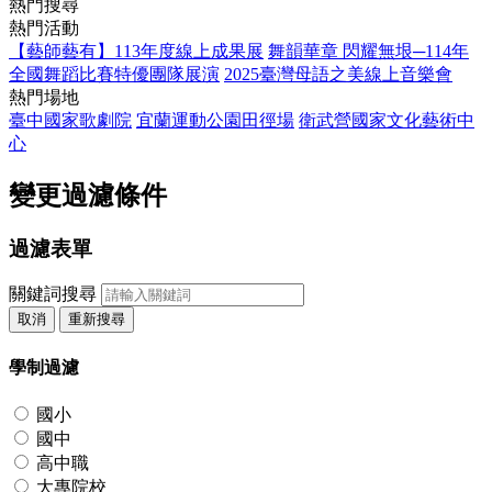
熱門搜尋
熱門活動
【藝師藝有】113年度線上成果展
舞韻華章 閃耀無垠─114年
全國舞蹈比賽特優團隊展演
2025臺灣母語之美線上音樂會
熱門場地
臺中國家歌劇院
宜蘭運動公園田徑場
衛武營國家文化藝術中
心
變更過濾條件
過濾表單
關鍵詞搜尋
取消
重新搜尋
學制過濾
國小
國中
高中職
大專院校