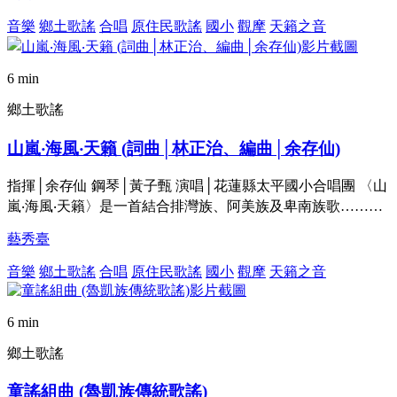
音樂
鄉土歌謠
合唱
原住民歌謠
國小
觀摩
天籟之音
6 min
鄉土歌謠
山嵐‧海風‧天籟 (詞曲│林正治、編曲│余存仙)
指揮│余存仙 鋼琴│黃子甄 演唱│花蓮縣太平國小合唱團 〈山
嵐‧海風‧天籟〉是一首結合排灣族、阿美族及卑南族歌………
藝秀臺
音樂
鄉土歌謠
合唱
原住民歌謠
國小
觀摩
天籟之音
6 min
鄉土歌謠
童謠組曲 (魯凱族傳統歌謠)