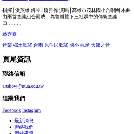
指揮│洪英雄 鋼琴│魏雅倫 演唱│高雄市茂林國小合唱團 本曲
由兩首童謠組合而成，為魯凱族下三社群中的傳統童謠
曲………
藝秀臺
音樂
鄉土歌謠
合唱
原住民歌謠
國小
觀摩
天籟之音
頁尾資訊
聯絡信箱
artshow@ntua.edu.tw
追蹤我們
Facebook
Instagram
最新消息
聯絡我們
網站導覽