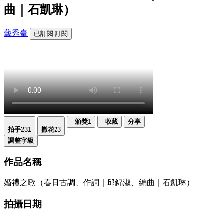
曲｜石凱琳）
藝秀臺
已訂閱
訂閱
頒獎
1
收藏
分享
拍手
231
撒花
23
調整字級
作品名稱
婚禮之歌（春日古調、作詞｜邱錦淑、編曲｜石凱琳）
拍攝日期