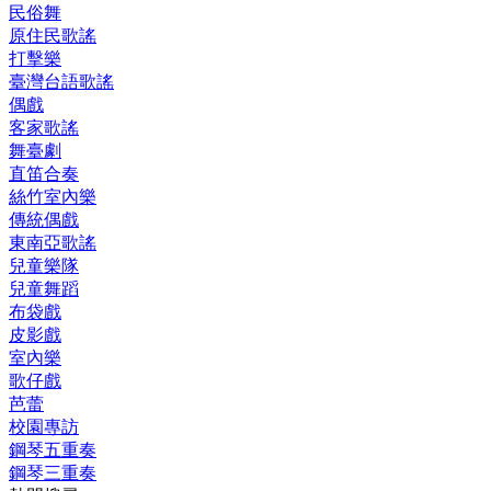
民俗舞
原住民歌謠
打擊樂
臺灣台語歌謠
偶戲
客家歌謠
舞臺劇
直笛合奏
絲竹室內樂
傳統偶戲
東南亞歌謠
兒童樂隊
兒童舞蹈
布袋戲
皮影戲
室內樂
歌仔戲
芭蕾
校園專訪
鋼琴五重奏
鋼琴三重奏