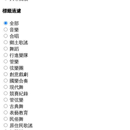
標籤過濾
全部
音樂
合唱
鄉土歌謠
舞蹈
行進樂隊
管樂
弦樂團
創意戲劇
國樂合奏
現代舞
競賽紀錄
管弦樂
古典舞
表藝教育
民俗舞
原住民歌謠