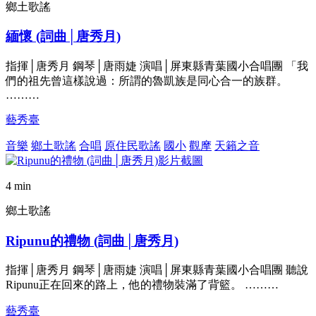
鄉土歌謠
緬懷 (詞曲│唐秀月)
指揮│唐秀月 鋼琴│唐雨婕 演唱│屏東縣青葉國小合唱團 「我
們的祖先曾這樣說過：所謂的魯凱族是同心合一的族群。
………
藝秀臺
音樂
鄉土歌謠
合唱
原住民歌謠
國小
觀摩
天籟之音
4 min
鄉土歌謠
Ripunu的禮物 (詞曲│唐秀月)
指揮│唐秀月 鋼琴│唐雨婕 演唱│屏東縣青葉國小合唱團 聽說
Ripunu正在回來的路上，他的禮物裝滿了背籃。 ………
藝秀臺