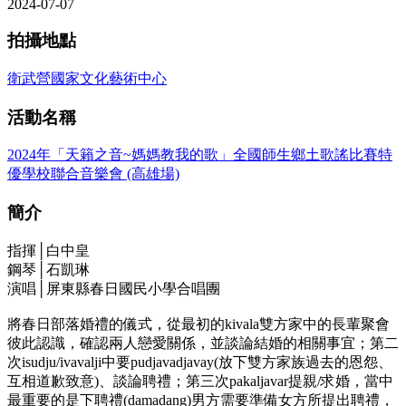
2024-07-07
拍攝地點
衛武營國家文化藝術中心
活動名稱
2024年「天籟之音~媽媽教我的歌」全國師生鄉土歌謠比賽特
優學校聯合音樂會 (高雄場)
簡介
指揮│白中皇
鋼琴│石凱琳
演唱│屏東縣春日國民小學合唱團
將春日部落婚禮的儀式，從最初的kivala雙方家中的長輩聚會
彼此認識，確認兩人戀愛關係，並談論結婚的相關事宜；第二
次isudju/ivavalji中要pudjavadjavay(放下雙方家族過去的恩怨、
互相道歉致意)、談論聘禮；第三次pakaljavar提親/求婚，當中
最重要的是下聘禮(damadang)男方需要準備女方所提出聘禮，