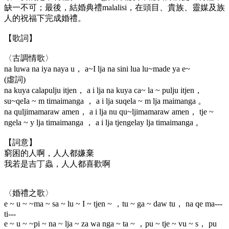
缺一不可；最後，結婚典禮malalisi，在頭目、貴族、靈媒及族
人的祝福下完成婚禮。
【歌詞】
〈古調情歌〉
na luwa na iya naya u， a~I lja na sini lua lu~made ya e~
(虛詞)
na kuya calapulju itjen， a i lja na kuya ca~ la ~ pulju itjen，
su~qeIa ~ m timaimanga ， a i lja suqela ~ m lja maimanga 。
na quljimamaraw amen， a i lja nu qu~ljimamaraw amen， tje ~
ngela ~ y lja timaimanga ， a i lja tjengelay lja timaimanga 。
【詞意】
窮困的人啊，人人都嫌棄
我若是吉丁蟲，人人都喜歡啊
〈婚禮之歌〉
e ~ u ~ ~ma ~ sa ~ lu ~ I ~ tjen ~ ，tu ~ ga ~ daw tu， na qe ma---
ti---
e ~ u ~ ~pi ~ na ~ lja ~ za wa nga ~ ta ~ ，pu ~ tje ~ vu ~ s， pu