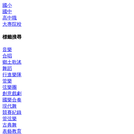
國小
國中
高中職
大專院校
標籤搜尋
音樂
合唱
鄉土歌謠
舞蹈
行進樂隊
管樂
弦樂團
創意戲劇
國樂合奏
現代舞
競賽紀錄
管弦樂
古典舞
表藝教育