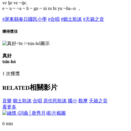
ve lje ve ~ije.
e ~ u ~ ~a ~ li ~ gu ~ ni ru bi yu ~lia--n ，
#屏東縣春日國民小學
#合唱
#鄉土歌謠
#天籟之音
獲得獎項
真好
tsin-hó
1 次獲獎
相關影片
RELATED
音樂
鄉土歌謠
合唱
原住民歌謠
國小
觀摩
天籟之音
看更多
6 min