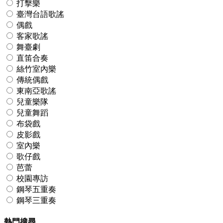
打擊樂
臺灣台語歌謠
偶戲
客家歌謠
舞臺劇
直笛合奏
絲竹室內樂
傳統偶戲
東南亞歌謠
兒童樂隊
兒童舞蹈
布袋戲
皮影戲
室內樂
歌仔戲
芭蕾
校園專訪
鋼琴五重奏
鋼琴三重奏
熱門搜尋