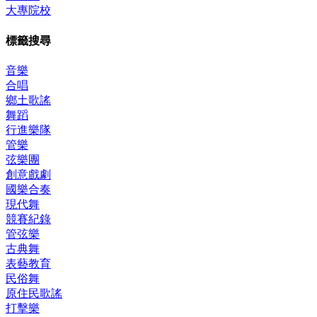
大專院校
標籤搜尋
音樂
合唱
鄉土歌謠
舞蹈
行進樂隊
管樂
弦樂團
創意戲劇
國樂合奏
現代舞
競賽紀錄
管弦樂
古典舞
表藝教育
民俗舞
原住民歌謠
打擊樂