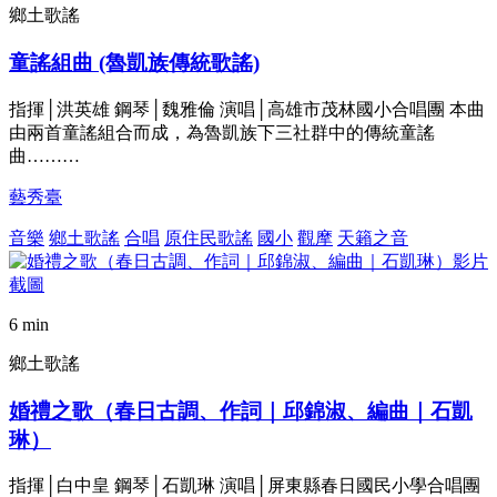
鄉土歌謠
童謠組曲 (魯凱族傳統歌謠)
指揮│洪英雄 鋼琴│魏雅倫 演唱│高雄市茂林國小合唱團 本曲
由兩首童謠組合而成，為魯凱族下三社群中的傳統童謠
曲………
藝秀臺
音樂
鄉土歌謠
合唱
原住民歌謠
國小
觀摩
天籟之音
6 min
鄉土歌謠
婚禮之歌（春日古調、作詞｜邱錦淑、編曲｜石凱
琳）
指揮│白中皇 鋼琴│石凱琳 演唱│屏東縣春日國民小學合唱團