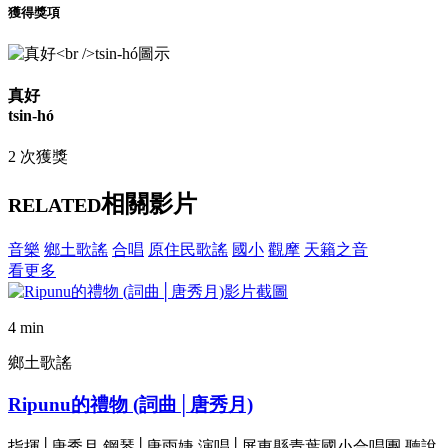
獲得獎項
真好
tsin-hó
2 次獲獎
相關影片
RELATED
音樂
鄉土歌謠
合唱
原住民歌謠
國小
觀摩
天籟之音
看更多
4 min
鄉土歌謠
Ripunu的禮物 (詞曲│唐秀月)
指揮│唐秀月 鋼琴│唐雨婕 演唱│屏東縣青葉國小合唱團 聽說