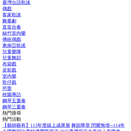
臺灣台語歌謠
偶戲
客家歌謠
舞臺劇
直笛合奏
絲竹室內樂
傳統偶戲
東南亞歌謠
兒童樂隊
兒童舞蹈
布袋戲
皮影戲
室內樂
歌仔戲
芭蕾
校園專訪
鋼琴五重奏
鋼琴三重奏
熱門搜尋
熱門活動
【藝師藝有】113年度線上成果展
舞韻華章 閃耀無垠─114年