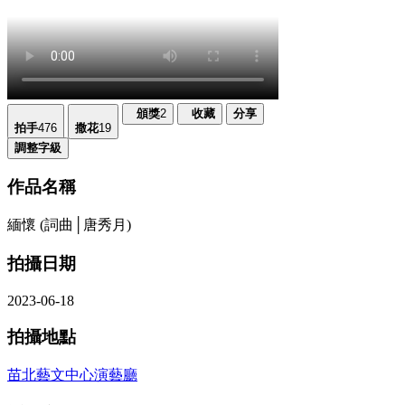
頒獎
2
收藏
分享
拍手
476
撒花
19
調整字級
作品名稱
緬懷 (詞曲│唐秀月)
拍攝日期
2023-06-18
拍攝地點
苗北藝文中心演藝廳