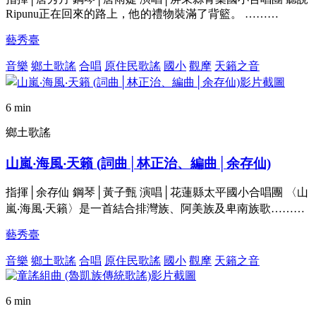
Ripunu正在回來的路上，他的禮物裝滿了背籃。 ………
藝秀臺
音樂
鄉土歌謠
合唱
原住民歌謠
國小
觀摩
天籟之音
6 min
鄉土歌謠
山嵐‧海風‧天籟 (詞曲│林正治、編曲│余存仙)
指揮│余存仙 鋼琴│黃子甄 演唱│花蓮縣太平國小合唱團 〈山
嵐‧海風‧天籟〉是一首結合排灣族、阿美族及卑南族歌………
藝秀臺
音樂
鄉土歌謠
合唱
原住民歌謠
國小
觀摩
天籟之音
6 min