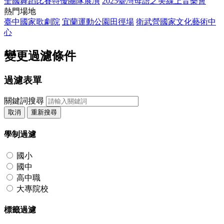
全國舞蹈比賽特優團隊展演
2025臺灣母語之美線上音樂會
熱門場地
臺中國家歌劇院
宜蘭運動公園田徑場
衛武營國家文化藝術中
心
變更過濾條件
過濾表單
關鍵詞搜尋
取消
重新搜尋
學制過濾
國小
國中
高中職
大專院校
標籤過濾