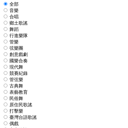
全部
音樂
合唱
鄉土歌謠
舞蹈
行進樂隊
管樂
弦樂團
創意戲劇
國樂合奏
現代舞
競賽紀錄
管弦樂
古典舞
表藝教育
民俗舞
原住民歌謠
打擊樂
臺灣台語歌謠
偶戲