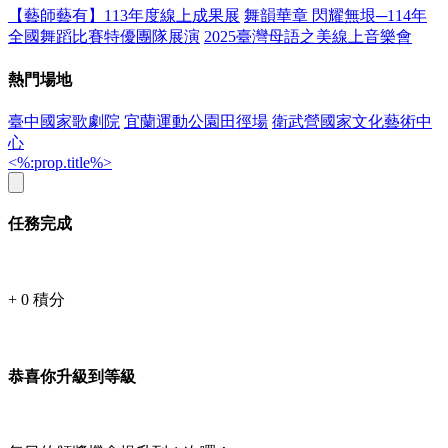
【藝師藝有】113年度線上成果展
舞韻華章 閃耀無垠─114年
全國舞蹈比賽特優團隊展演
2025臺灣母語之美線上音樂會
熱門場地
臺中國家歌劇院
宜蘭運動公園田徑場
衛武營國家文化藝術中
心
<%:prop.title%>
任務完成
+
0
積分
恭喜你升級到等級