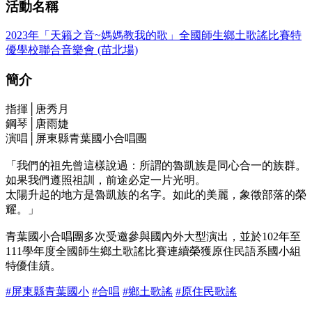
活動名稱
2023年「天籟之音~媽媽教我的歌」全國師生鄉土歌謠比賽特
優學校聯合音樂會 (苗北場)
簡介
指揮│唐秀月
鋼琴│唐雨婕
演唱│屏東縣青葉國小合唱團
「我們的祖先曾這樣說過：所謂的魯凱族是同心合一的族群。
如果我們遵照祖訓，前途必定一片光明。
太陽升起的地方是魯凱族的名字。如此的美麗，象徵部落的榮
耀。」
青葉國小合唱團多次受邀參與國內外大型演出，並於102年至
111學年度全國師生鄉土歌謠比賽連續榮獲原住民語系國小組
特優佳績。
#屏東縣青葉國小
#合唱
#鄉土歌謠
#原住民歌謠