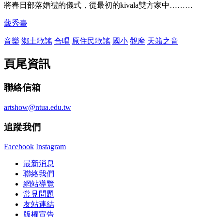
將春日部落婚禮的儀式，從最初的kivala雙方家中………
藝秀臺
音樂
鄉土歌謠
合唱
原住民歌謠
國小
觀摩
天籟之音
頁尾資訊
聯絡信箱
artshow@ntua.edu.tw
追蹤我們
Facebook
Instagram
最新消息
聯絡我們
網站導覽
常見問題
友站連結
版權宣告