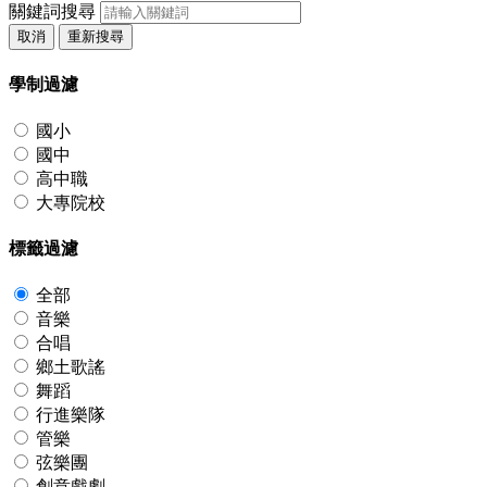
關鍵詞搜尋
取消
重新搜尋
學制過濾
國小
國中
高中職
大專院校
標籤過濾
全部
音樂
合唱
鄉土歌謠
舞蹈
行進樂隊
管樂
弦樂團
創意戲劇