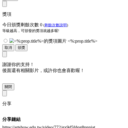
獎項
今日頒獎剩餘次數
0
(
剩餘次數說明
)
等級越高，可頒發的獎項就越多喔!
<%:prop.title%>
取消
頒獎
謝謝你的支持！
後面還有相關影片，或許你也會喜歡喔！
關閉
分享
分享鏈結
https://artshow.edu.tw/video/772/gx9d5fdqg8pnnjat