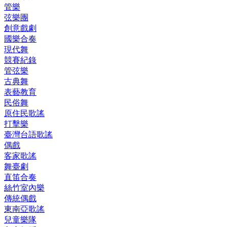
管樂
弦樂團
創意戲劇
國樂合奏
現代舞
競賽紀錄
管弦樂
古典舞
表藝教育
民俗舞
原住民歌謠
打擊樂
臺灣台語歌謠
偶戲
客家歌謠
舞臺劇
直笛合奏
絲竹室內樂
傳統偶戲
東南亞歌謠
兒童樂隊