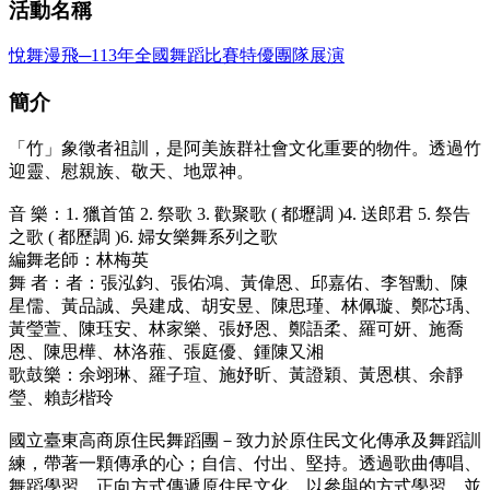
活動名稱
悅舞漫飛─113年全國舞蹈比賽特優團隊展演
簡介
「竹」象徵者祖訓，是阿美族群社會文化重要的物件。透過竹
迎靈、慰親族、敬天、地眾神。
音 樂：1. 獵首笛 2. 祭歌 3. 歡聚歌 ( 都壢調 )4. 送郎君 5. 祭告
之歌 ( 都歷調 )6. 婦女樂舞系列之歌
編舞老師：林梅英
舞 者：者：張泓鈞、張佑鴻、黃偉恩、邱嘉佑、李智勳、陳
星儒、黃品誠、吳建成、胡安昱、陳思瑾、林佩璇、鄭芯瑀、
黃瑩萱、陳珏安、林家樂、張妤恩、鄭語柔、羅可妍、施喬
恩、陳思樺、林洛蕥、張庭優、鍾陳又湘
歌鼓樂：余翊琳、羅子瑄、施妤昕、黃證穎、黃恩棋、余靜
瑩、賴彭楷玲
國立臺東高商原住民舞蹈團－致力於原住民文化傳承及舞蹈訓
練，帶著一顆傳承的心；自信、付出、堅持。透過歌曲傳唱、
舞蹈學習，正向方式傳遞原住民文化。以參與的方式學習，並