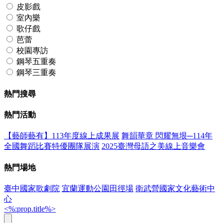
皮影戲
室內樂
歌仔戲
芭蕾
校園專訪
鋼琴五重奏
鋼琴三重奏
熱門搜尋
熱門活動
【藝師藝有】113年度線上成果展
舞韻華章 閃耀無垠─114年
全國舞蹈比賽特優團隊展演
2025臺灣母語之美線上音樂會
熱門場地
臺中國家歌劇院
宜蘭運動公園田徑場
衛武營國家文化藝術中
心
<%:prop.title%>