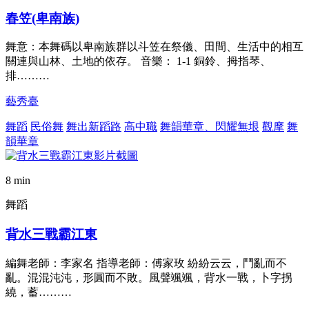
春笠(卑南族)
舞意：本舞碼以卑南族群以斗笠在祭儀、田間、生活中的相互
關連與山林、土地的依存。 音樂： 1-1 銅鈴、拇指琴、
排………
藝秀臺
舞蹈
民俗舞
舞出新蹈路
高中職
舞韻華章、閃耀無垠
觀摩
舞
韻華章
8 min
舞蹈
背水三戰霸江東
編舞老師：李家名 指導老師：傅家玫 紛紛云云，鬥亂而不
亂。混混沌沌，形圓而不敗。風聲颯颯，背水一戰，卜字拐
繞，蓄………