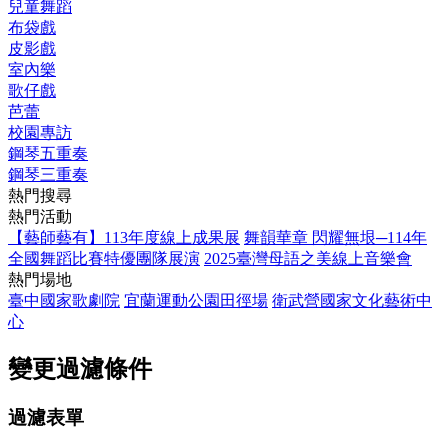
兒童舞蹈
布袋戲
皮影戲
室內樂
歌仔戲
芭蕾
校園專訪
鋼琴五重奏
鋼琴三重奏
熱門搜尋
熱門活動
【藝師藝有】113年度線上成果展
舞韻華章 閃耀無垠─114年
全國舞蹈比賽特優團隊展演
2025臺灣母語之美線上音樂會
熱門場地
臺中國家歌劇院
宜蘭運動公園田徑場
衛武營國家文化藝術中
心
變更過濾條件
過濾表單