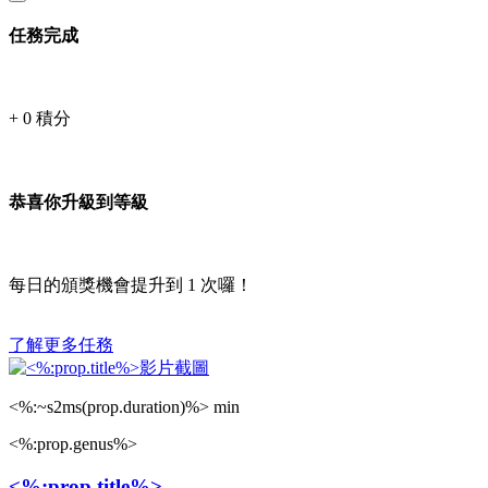
任務完成
+
0
積分
恭喜你升級到等級
每日的頒獎機會提升到
1
次囉！
了解更多任務
<%:~s2ms(prop.duration)%> min
<%:prop.genus%>
<%:prop.title%>