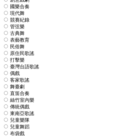
國樂合奏
現代舞
競賽紀錄
管弦樂
古典舞
表藝教育
民俗舞
原住民歌謠
打擊樂
臺灣台語歌謠
偶戲
客家歌謠
舞臺劇
直笛合奏
絲竹室內樂
傳統偶戲
東南亞歌謠
兒童樂隊
兒童舞蹈
布袋戲