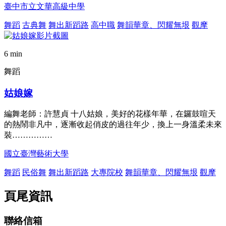
臺中市立文華高級中學
舞蹈
古典舞
舞出新蹈路
高中職
舞韻華章、閃耀無垠
觀摩
6 min
舞蹈
姑娘嫁
編舞老師：許慧貞 十八姑娘，美好的花樣年華，在鑼鼓喧天
的熱鬧非凡中，逐漸收起俏皮的過往年少，換上一身溫柔未來
裝……………
國立臺灣藝術大學
舞蹈
民俗舞
舞出新蹈路
大專院校
舞韻華章、閃耀無垠
觀摩
頁尾資訊
聯絡信箱