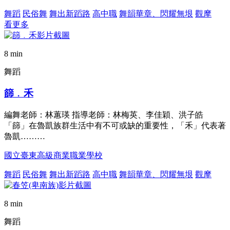
舞蹈
民俗舞
舞出新蹈路
高中職
舞韻華章、閃耀無垠
觀摩
看更多
8 min
舞蹈
篩﹒禾
編舞老師：林蕙瑛 指導老師：林梅英、李佳穎、洪子皓
「篩」在魯凱族群生活中有不可或缺的重要性，「禾」代表著
魯凱………
國立臺東高級商業職業學校
舞蹈
民俗舞
舞出新蹈路
高中職
舞韻華章、閃耀無垠
觀摩
8 min
舞蹈