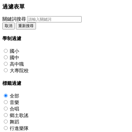
過濾表單
關鍵詞搜尋
取消
重新搜尋
學制過濾
國小
國中
高中職
大專院校
標籤過濾
全部
音樂
合唱
鄉土歌謠
舞蹈
行進樂隊