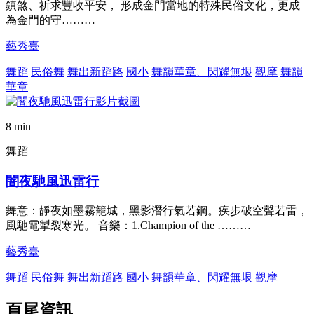
鎮煞、祈求豐收平安， 形成金門當地的特殊民俗文化，更成
為金門的守………
藝秀臺
舞蹈
民俗舞
舞出新蹈路
國小
舞韻華章、閃耀無垠
觀摩
舞韻
華章
8 min
舞蹈
闇夜馳風迅雷行
舞意：靜夜如墨霧籠城，黑影潛行氣若鋼。疾步破空聲若雷，
風馳電掣裂寒光。 音樂：1.Champion of the ………
藝秀臺
舞蹈
民俗舞
舞出新蹈路
國小
舞韻華章、閃耀無垠
觀摩
頁尾資訊