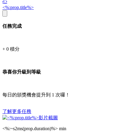
心
<%:prop.title%>
任務完成
+
0
積分
恭喜你升級到等級
每日的頒獎機會提升到
1
次囉！
了解更多任務
<%:~s2ms(prop.duration)%> min