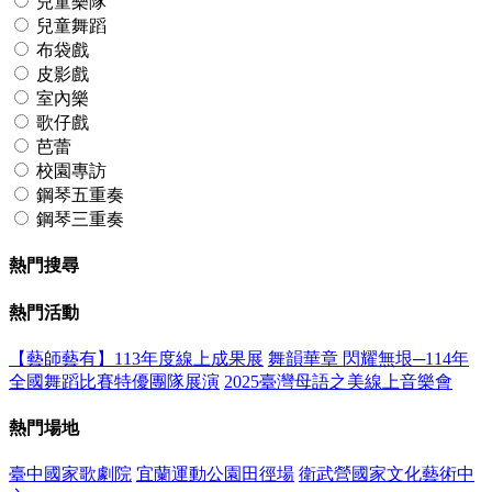
兒童樂隊
兒童舞蹈
布袋戲
皮影戲
室內樂
歌仔戲
芭蕾
校園專訪
鋼琴五重奏
鋼琴三重奏
熱門搜尋
熱門活動
【藝師藝有】113年度線上成果展
舞韻華章 閃耀無垠─114年
全國舞蹈比賽特優團隊展演
2025臺灣母語之美線上音樂會
熱門場地
臺中國家歌劇院
宜蘭運動公園田徑場
衛武營國家文化藝術中