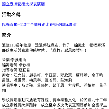
國立臺灣藝術大學表演廳
活動名稱
悅舞漫飛─113年全國舞蹈比賽特優團隊展演
簡介
適逢110週年校慶，透過傳統織布、竹子，編織出一幅幅寒溪
部落生活與泰雅傳統智慧，『織竹』感恩慶豐年！
音樂:泰雅組曲
編舞老師:卓敏福
指導老師:蔡宜君
舞者：江允喆、趙昊軒、李亞蘭、鄭欣慧、蘇靜希、余子昀、
呂謙、潘秉昊、梅恩宇、溫若熙、莊海莉
演唱學生：藍奕翔、董郁恒、趙于恩、方俊恩、游怡萱、董子
翎
學校長期推動民族教育課程，傳承泰雅文化，於民國九十二年
成立泰雅傳統舞蹈隊，成立至今多次代表宜蘭縣參加全國學生