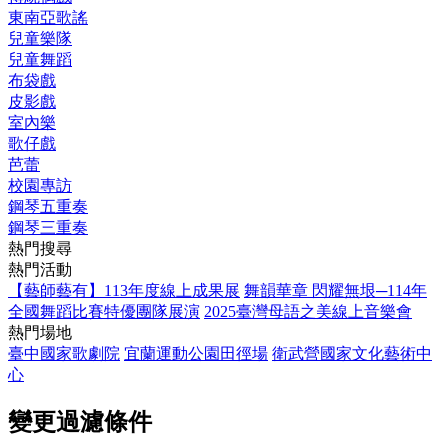
東南亞歌謠
兒童樂隊
兒童舞蹈
布袋戲
皮影戲
室內樂
歌仔戲
芭蕾
校園專訪
鋼琴五重奏
鋼琴三重奏
熱門搜尋
熱門活動
【藝師藝有】113年度線上成果展
舞韻華章 閃耀無垠─114年
全國舞蹈比賽特優團隊展演
2025臺灣母語之美線上音樂會
熱門場地
臺中國家歌劇院
宜蘭運動公園田徑場
衛武營國家文化藝術中
心
變更過濾條件