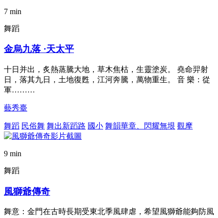
7 min
舞蹈
金烏九落 ·天太平
十日并出，炙熱蒸騰大地，草木焦枯，生靈塗炭。 堯命羿射
日，落其九日，土地復甦，江河奔騰，萬物重生。 音 樂：從
軍………
藝秀臺
舞蹈
民俗舞
舞出新蹈路
國小
舞韻華章、閃耀無垠
觀摩
9 min
舞蹈
風獅爺傳奇
舞意：金門在古時長期受東北季風肆虐，希望風獅爺能夠防風