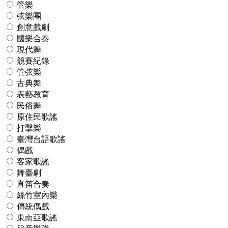
管樂
弦樂團
創意戲劇
國樂合奏
現代舞
競賽紀錄
管弦樂
古典舞
表藝教育
民俗舞
原住民歌謠
打擊樂
臺灣台語歌謠
偶戲
客家歌謠
舞臺劇
直笛合奏
絲竹室內樂
傳統偶戲
東南亞歌謠