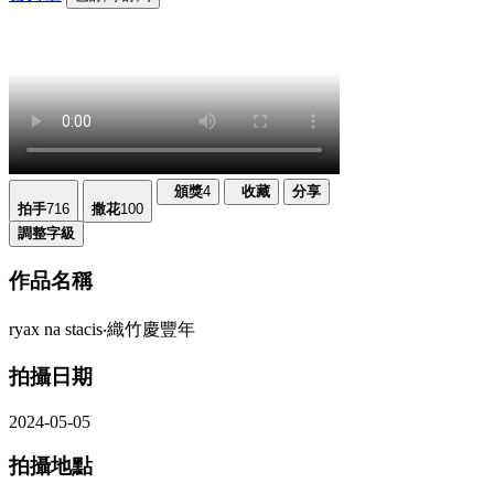
頒獎
4
收藏
分享
拍手
716
撒花
100
調整字級
作品名稱
ryax na stacis‧織竹慶豐年
拍攝日期
2024-05-05
拍攝地點