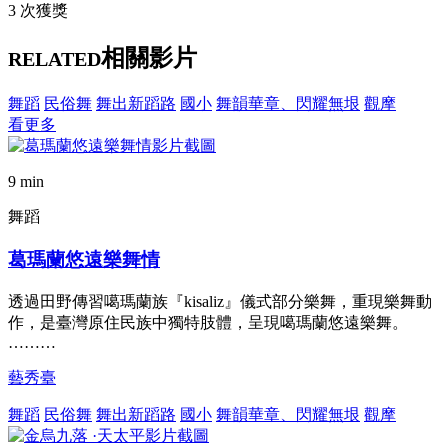
3 次獲獎
相關影片
RELATED
舞蹈
民俗舞
舞出新蹈路
國小
舞韻華章、閃耀無垠
觀摩
看更多
9 min
舞蹈
葛瑪蘭悠遠樂舞情
透過田野傳習噶瑪蘭族『kisaliz』儀式部分樂舞，重現樂舞動
作，是臺灣原住民族中獨特肢體，呈現噶瑪蘭悠遠樂舞。
………
藝秀臺
舞蹈
民俗舞
舞出新蹈路
國小
舞韻華章、閃耀無垠
觀摩