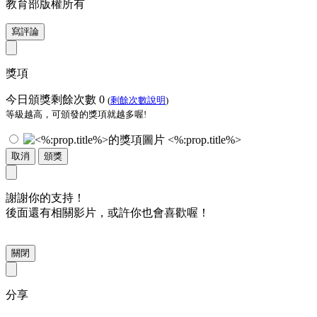
教育部版權所有
寫評論
獎項
今日頒獎剩餘次數
0
(
剩餘次數說明
)
等級越高，可頒發的獎項就越多喔!
<%:prop.title%>
取消
頒獎
謝謝你的支持！
後面還有相關影片，或許你也會喜歡喔！
關閉
分享