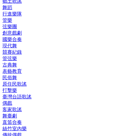
鄉土歌謠
舞蹈
行進樂隊
管樂
弦樂團
創意戲劇
國樂合奏
現代舞
競賽紀錄
管弦樂
古典舞
表藝教育
民俗舞
原住民歌謠
打擊樂
臺灣台語歌謠
偶戲
客家歌謠
舞臺劇
直笛合奏
絲竹室內樂
傳統偶戲