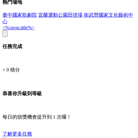
熱門場地
臺中國家歌劇院
宜蘭運動公園田徑場
衛武營國家文化藝術中
心
<%:prop.title%>
任務完成
+
0
積分
恭喜你升級到等級
每日的頒獎機會提升到
1
次囉！
了解更多任務