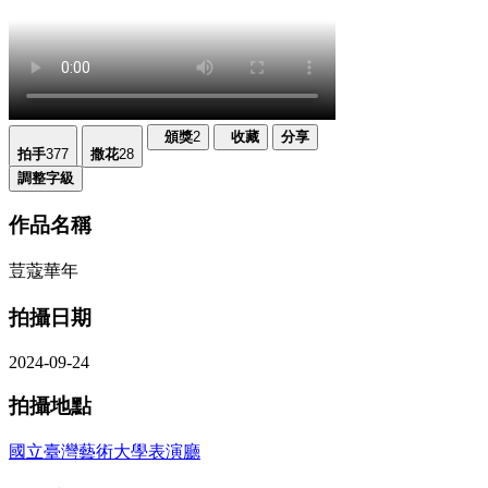
頒獎
2
收藏
分享
拍手
377
撒花
28
調整字級
作品名稱
荳蔻華年
拍攝日期
2024-09-24
拍攝地點
國立臺灣藝術大學表演廳