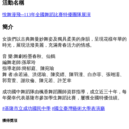
活動名稱
悅舞漫飛─113年全國舞蹈比賽特優團隊展演
簡介
女孩們以古典舞曼妙舞姿及獨具柔美的身韻，呈現花樣年華的
時光，展現活潑美麗，充滿青春活力的情感。
音 樂:舞劇粉墨春秋、仙鶴
編舞老師:孫翠玲
指導老師:簡郁庭、陳宛瑜
舞 者:余若涵、洪偲瑜、陳奕縉、陳羽潼、白亦菲、張翊濡、
郭育萱、謝欣倫、陳元若、許芝幸
成功國中舞蹈隊由楓香舞蹈團師資群指導，成立近三十年，每
年榮幸代表基隆市參加學生舞蹈比賽，屢獲全國特優佳績。
#基隆市立成功國民中學
#國立臺灣藝術大學表演廳
獲得獎項