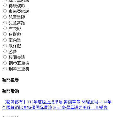
傳統偶戲
東南亞歌謠
兒童樂隊
兒童舞蹈
布袋戲
皮影戲
室內樂
歌仔戲
芭蕾
校園專訪
鋼琴五重奏
鋼琴三重奏
熱門搜尋
熱門活動
【藝師藝有】113年度線上成果展
舞韻華章 閃耀無垠─114年
全國舞蹈比賽特優團隊展演
2025臺灣母語之美線上音樂會