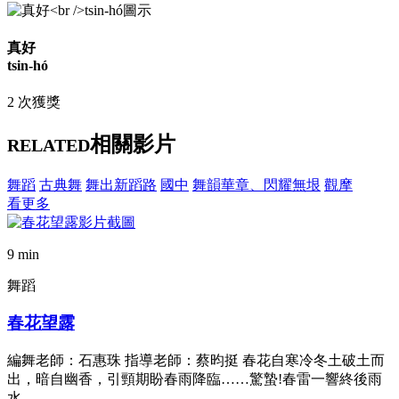
真好
tsin-hó
2 次獲獎
相關影片
RELATED
舞蹈
古典舞
舞出新蹈路
國中
舞韻華章、閃耀無垠
觀摩
看更多
9 min
舞蹈
春花望露
編舞老師：石惠珠 指導老師：蔡昀挺 春花自寒冷冬土破土而
出，暗自幽香，引頸期盼春雨降臨……驚蟄!春雷一響終後雨
水………