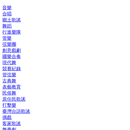
音樂
合唱
鄉土歌謠
舞蹈
行進樂隊
管樂
弦樂團
創意戲劇
國樂合奏
現代舞
競賽紀錄
管弦樂
古典舞
表藝教育
民俗舞
原住民歌謠
打擊樂
臺灣台語歌謠
偶戲
客家歌謠
舞臺劇