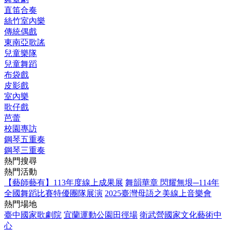
直笛合奏
絲竹室內樂
傳統偶戲
東南亞歌謠
兒童樂隊
兒童舞蹈
布袋戲
皮影戲
室內樂
歌仔戲
芭蕾
校園專訪
鋼琴五重奏
鋼琴三重奏
熱門搜尋
熱門活動
【藝師藝有】113年度線上成果展
舞韻華章 閃耀無垠─114年
全國舞蹈比賽特優團隊展演
2025臺灣母語之美線上音樂會
熱門場地
臺中國家歌劇院
宜蘭運動公園田徑場
衛武營國家文化藝術中
心