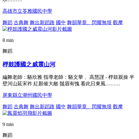
高雄市立苓雅國民中學
舞蹈
古典舞
舞出新蹈路
國中
舞韻華章、閃耀無垠
觀摩
8 min
舞蹈
桴鼓護國之威震山河
編舞老師：駱欣雅 指導老師：駱文華 、高慧謹 - 桴鼓親操 半
壁河山延宋祚 紅顏催大敵 鬚眉有愧 看此日東風………
屏東縣立潮州國民中學
舞蹈
古典舞
舞出新蹈路
國中
舞韻華章、閃耀無垠
觀摩
9 min
舞蹈