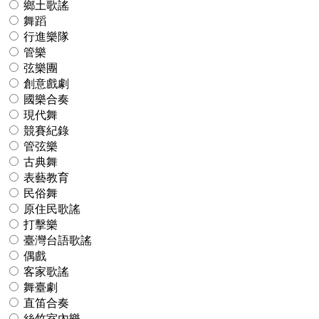
鄉土歌謠
舞蹈
行進樂隊
管樂
弦樂團
創意戲劇
國樂合奏
現代舞
競賽紀錄
管弦樂
古典舞
表藝教育
民俗舞
原住民歌謠
打擊樂
臺灣台語歌謠
偶戲
客家歌謠
舞臺劇
直笛合奏
絲竹室內樂