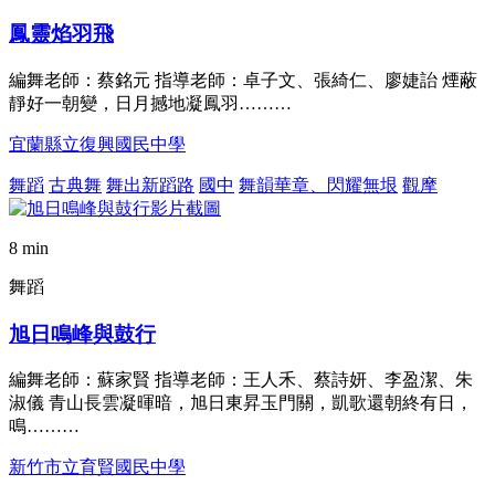
鳳靈焰羽飛
編舞老師：蔡銘元 指導老師：卓子文、張綺仁、廖婕詒 煙蔽
靜好一朝變，日月撼地凝鳳羽………
宜蘭縣立復興國民中學
舞蹈
古典舞
舞出新蹈路
國中
舞韻華章、閃耀無垠
觀摩
8 min
舞蹈
旭日鳴峰與鼓行
編舞老師：蘇家賢 指導老師：王人禾、蔡詩妍、李盈潔、朱
淑儀 青山長雲凝暉暗，旭日東昇玉門關，凱歌還朝終有日，
鳴………
新竹市立育賢國民中學