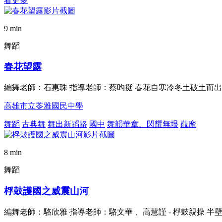
看更多
9 min
舞蹈
春花望露
編舞老師：石惠珠 指導老師：蔡昀挺 春花自寒冷冬土破土而
高雄市立苓雅國民中學
舞蹈
古典舞
舞出新蹈路
國中
舞韻華章、閃耀無垠
觀摩
8 min
舞蹈
桴鼓護國之威震山河
編舞老師：駱欣雅 指導老師：駱文華 、高慧謹 - 桴鼓親操 半