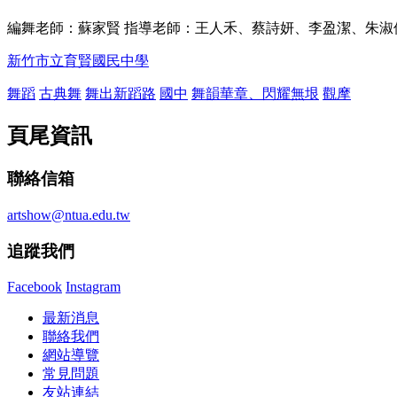
編舞老師：蘇家賢 指導老師：王人禾、蔡詩妍、李盈潔、朱淑
新竹市立育賢國民中學
舞蹈
古典舞
舞出新蹈路
國中
舞韻華章、閃耀無垠
觀摩
頁尾資訊
聯絡信箱
artshow@ntua.edu.tw
追蹤我們
Facebook
Instagram
最新消息
聯絡我們
網站導覽
常見問題
友站連結