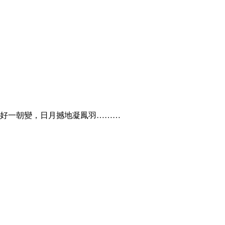
靜好一朝變，日月撼地凝鳳羽………