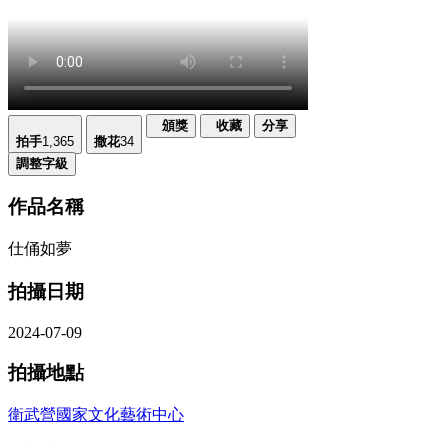
頒獎
收藏
分享
拍手
1,365
撒花
34
調整字級
作品名稱
仕俑如夢
拍攝日期
2024-07-09
拍攝地點
衛武營國家文化藝術中心