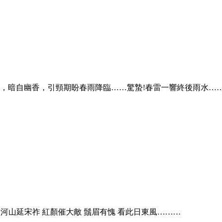
出，暗自幽香，引頸期盼春雨降臨……驚蟄!春雷一響終後雨水…
壁河山延宋祚 紅顏催大敵 鬚眉有愧 看此日東風………