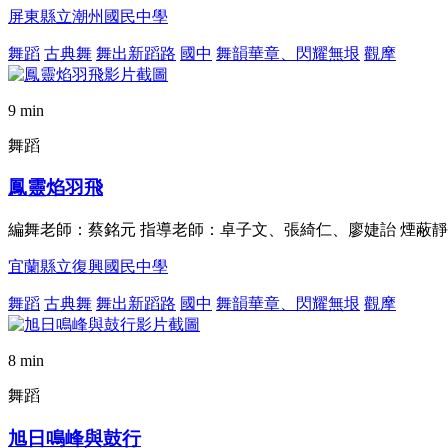
屏東縣立潮州國民中學
舞蹈
古典舞
舞出新蹈路
國中
舞韻華章、閃耀無垠
觀摩
9 min
舞蹈
鳳靈焰羽飛
編舞老師：蔡銘元 指導老師：卓子文、張綺仁、廖婕詒 煙蔽
宜蘭縣立復興國民中學
舞蹈
古典舞
舞出新蹈路
國中
舞韻華章、閃耀無垠
觀摩
8 min
舞蹈
旭日鳴峰與鼓行