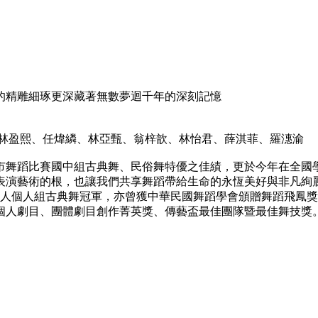
的精雕細琢更深藏著無數夢迴千年的深刻記憶
、林盈熙、任煒繗、林亞甄、翁梓歆、林怡君、薛淇菲、羅潓渝
時奪下臺南市舞蹈比賽國中組古典舞、民俗舞特優之佳績，更於今年在
表演藝術的根，也讓我們共享舞蹈帶給生命的永恆美好與非凡絢
賽成人個人組古典舞冠軍，亦曾獲中華民國舞蹈學會頒贈舞蹈飛鳳
個人劇目、團體劇目創作菁英獎、傳藝盃最佳團隊暨最佳舞技獎