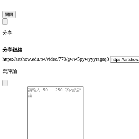
關閉
分享
分享鏈結
https://artshow.edu.tw/video/770/gww5pywyyyragsq8
寫評論