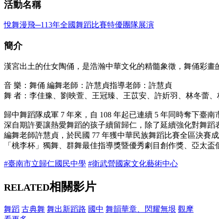
活動名稱
悅舞漫飛─113年全國舞蹈比賽特優團隊展演
簡介
漢宮出土的仕女陶俑，是浩瀚中華文化的精髓象徵，舞俑彩畫
音 樂：舞俑 編舞老師：許慧貞指導老師：許慧貞
舞 者：李佳豫、劉映萱、王冠臻、王苡安、許妡羽、林冬蕾
歸中舞蹈隊成軍 7 年來，自 108 年起已連續 5 年同
深自期許要讓熱愛舞蹈的孩子續留歸仁，除了延續強化對舞蹈
編舞老師許慧貞，於民國 77 年獲中華民族舞蹈比賽全區決
「桃李杯」獨舞、群舞最佳指導獎暨優秀劇目創作獎、亞太盃
#臺南市立歸仁國民中學
#衛武營國家文化藝術中心
相關影片
RELATED
舞蹈
古典舞
舞出新蹈路
國中
舞韻華章、閃耀無垠
觀摩