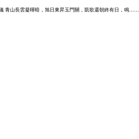
儀 青山長雲凝暉暗，旭日東昇玉門關，凱歌還朝終有日，鳴…