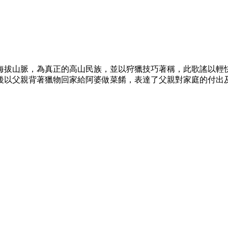
海拔山脈，為真正的高山民族，並以狩獵技巧著稱，此歌謠以輕
後以父親背著獵物回家給阿婆做菜餚，表達了父親對家庭的付出