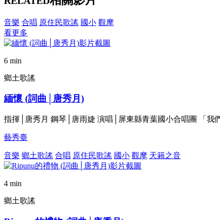
RELATED
音樂
合唱
原住民歌謠
國小
觀摩
看更多
6 min
鄉土歌謠
緬懷 (詞曲│唐秀月)
指揮│唐秀月 鋼琴│唐雨婕 演唱│屏東縣青葉國小合唱團 「
藝秀臺
音樂
鄉土歌謠
合唱
原住民歌謠
國小
觀摩
天籟之音
4 min
鄉土歌謠