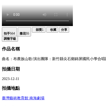
頒獎
1
收藏
分享
拍手
564
撒花
55
調整字級
作品名稱
曲名：布農族山歌/演出團隊：新竹縣尖石鄉錦屏國民小學合唱
拍攝日期
2023-12-11
拍攝地點
臺灣藝術教育館 南海劇場