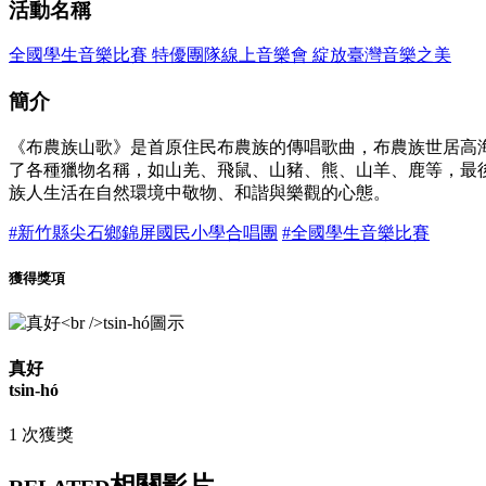
活動名稱
全國學生音樂比賽 特優團隊線上音樂會 綻放臺灣音樂之美
簡介
《布農族山歌》是首原住民布農族的傳唱歌曲，布農族世居高
了各種獵物名稱，如山羌、飛鼠、山豬、熊、山羊、鹿等，最
族人生活在自然環境中敬物、和諧與樂觀的心態。
#新竹縣尖石鄉錦屏國民小學合唱團
#全國學生音樂比賽
獲得獎項
真好
tsin-hó
1 次獲獎
相關影片