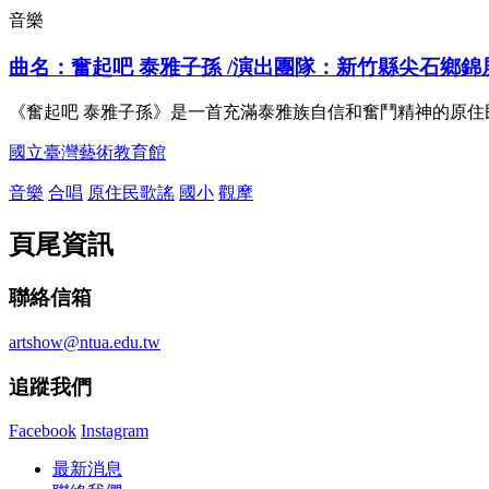
音樂
曲名：奮起吧 泰雅子孫 /演出團隊：新竹縣尖石鄉
《奮起吧 泰雅子孫》是一首充滿泰雅族自信和奮鬥精神的原
國立臺灣藝術教育館
音樂
合唱
原住民歌謠
國小
觀摩
頁尾資訊
聯絡信箱
artshow@ntua.edu.tw
追蹤我們
Facebook
Instagram
最新消息