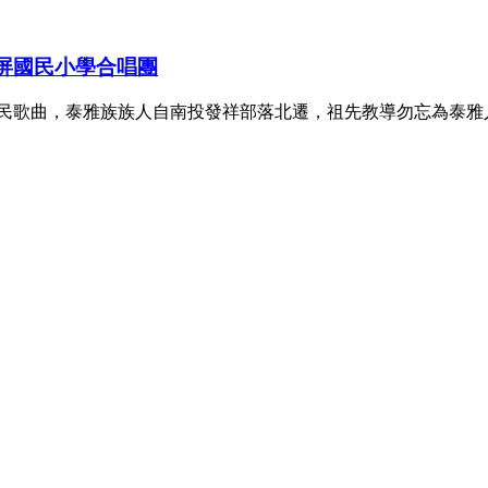
錦屏國民小學合唱團
住民歌曲，泰雅族族人自南投發祥部落北遷，祖先教導勿忘為泰雅