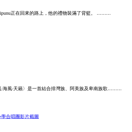
ipunu正在回來的路上，他的禮物裝滿了背籃。 ………
山嵐‧海風‧天籟〉是一首結合排灣族、阿美族及卑南族歌………