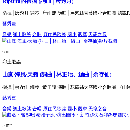
Ripunu的禮物 (詞曲│唐秀月)
指揮│唐秀月 鋼琴│唐雨婕 演唱│屏東縣青葉國小合唱團 聽說R
藝秀臺
音樂
鄉土歌謠
合唱
原住民歌謠
國小
觀摩
天籟之音
6 min
鄉土歌謠
山嵐‧海風‧天籟 (詞曲│林正治、編曲│余存仙)
指揮│余存仙 鋼琴│黃子甄 演唱│花蓮縣太平國小合唱團 〈
藝秀臺
音樂
鄉土歌謠
合唱
原住民歌謠
國小
觀摩
天籟之音
5 min