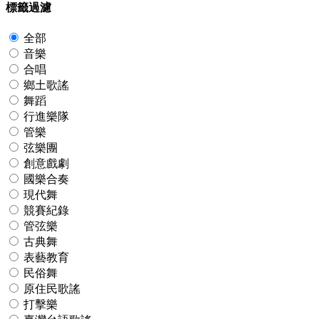
標籤過濾
全部
音樂
合唱
鄉土歌謠
舞蹈
行進樂隊
管樂
弦樂團
創意戲劇
國樂合奏
現代舞
競賽紀錄
管弦樂
古典舞
表藝教育
民俗舞
原住民歌謠
打擊樂