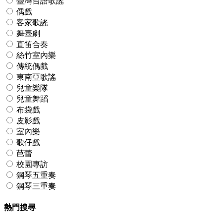
臺灣台語歌謠
偶戲
客家歌謠
舞臺劇
直笛合奏
絲竹室內樂
傳統偶戲
東南亞歌謠
兒童樂隊
兒童舞蹈
布袋戲
皮影戲
室內樂
歌仔戲
芭蕾
校園專訪
鋼琴五重奏
鋼琴三重奏
熱門搜尋