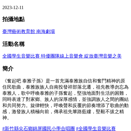
2023-12-11
拍攝地點
臺灣藝術教育館 南海劇場
活動名稱
全國學生音樂比賽 特優團隊線上音樂會 綻放臺灣音樂之美
簡介
《奮起吧 泰雅子孫》是一首充滿泰雅族自信和奮鬥精神的原
住民歌曲，泰雅族族人自南投發祥部落北遷，祖先教導勿忘為
泰雅人，歌中呼喚泰雅的子孫奮起，堅強地面對生活的困難，
同時表達了對家鄉、族人的深厚感情，並強調族人之間的團結
和共同努力。旋律輕快，呼喚聲和反覆的節奏增添了歌曲的動
感，激發族人積極向前，傳承祖先篳路藍縷，堅毅不拔之精
神。
#新竹縣尖石鄉錦屏國民小學合唱團
#全國學生音樂比賽