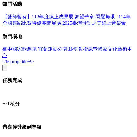
熱門活動
【藝師藝有】113年度線上成果展
舞韻華章 閃耀無垠─114年
全國舞蹈比賽特優團隊展演
2025臺灣母語之美線上音樂會
熱門場地
臺中國家歌劇院
宜蘭運動公園田徑場
衛武營國家文化藝術中
心
<%:prop.title%>
任務完成
+
0
積分
恭喜你升級到等級