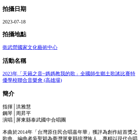
拍攝日期
2023-07-18
拍攝地點
衛武營國家文化藝術中心
活動名稱
2023年「天籟之音~媽媽教我的歌」全國師生鄉土歌謠比賽特
優學校聯合音樂會 (高雄場)
簡介
指揮│洪雅慧
鋼琴│周昇平
演唱│屏東縣泰武國中合唱團
本曲於2014年「台灣原住民合唱嘉年華」獲評為創作組首獎之
歌曲。編曲者吳聖穎為臺灣屏東縣排灣族人，專精以現代合唱