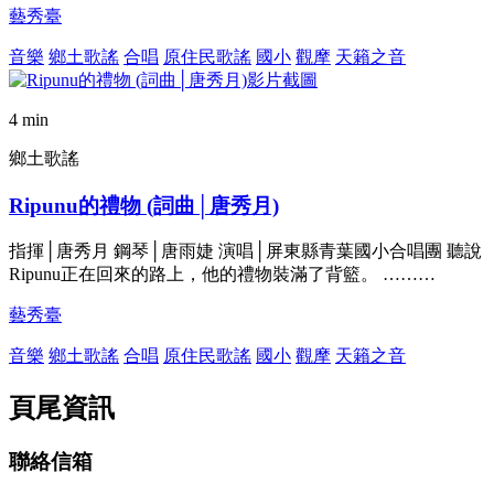
藝秀臺
音樂
鄉土歌謠
合唱
原住民歌謠
國小
觀摩
天籟之音
4 min
鄉土歌謠
Ripunu的禮物 (詞曲│唐秀月)
指揮│唐秀月 鋼琴│唐雨婕 演唱│屏東縣青葉國小合唱團 聽說
Ripunu正在回來的路上，他的禮物裝滿了背籃。 ………
藝秀臺
音樂
鄉土歌謠
合唱
原住民歌謠
國小
觀摩
天籟之音
頁尾資訊
聯絡信箱