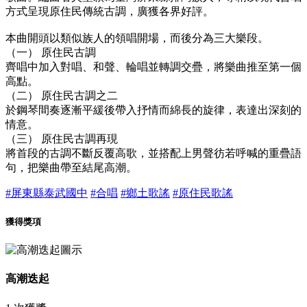
方式呈現原住民傳統古調，廣獲各界好評。
本曲開頭以類似族人的領唱開場，而後分為三大樂段。
（一） 原住民古調
齊唱中加入對唱、和聲、輪唱並轉調交疊，將樂曲推至第一個
高點。
（二） 原住民古調之二
於鋼琴間奏逐漸平緩後帶入抒情而綿長的旋律，表達出深刻的
情意。
（三） 原住民古調再現
將首段的古調不斷反覆高歌，並搭配上男聲彷若呼喊的重疊語
句，把樂曲帶至結尾高潮。
#屏東縣泰武國中
#合唱
#鄉土歌謠
#原住民歌謠
獲得獎項
高潮迭起