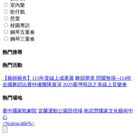
室內樂
歌仔戲
芭蕾
校園專訪
鋼琴五重奏
鋼琴三重奏
熱門搜尋
熱門活動
【藝師藝有】113年度線上成果展
舞韻華章 閃耀無垠─114年
全國舞蹈比賽特優團隊展演
2025臺灣母語之美線上音樂會
熱門場地
臺中國家歌劇院
宜蘭運動公園田徑場
衛武營國家文化藝術中
心
<%:prop.title%>