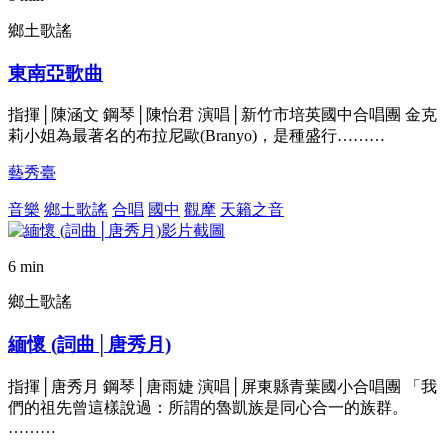
鄉土歌謠
東南亞歌曲
指揮│陳涵文 鋼琴│陳怡君 演唱│新竹市培英國中合唱團 金克
莉小姐為最著名的布拉尼歐(Branyo)，是種盛行………
藝秀臺
音樂
鄉土歌謠
合唱
國中
觀摩
天籟之音
6 min
鄉土歌謠
緬懷 (詞曲│唐秀月)
指揮│唐秀月 鋼琴│唐雨婕 演唱│屏東縣青葉國小合唱團 「我
們的祖先曾這樣說過：所謂的魯凱族是同心合一的族群。
………