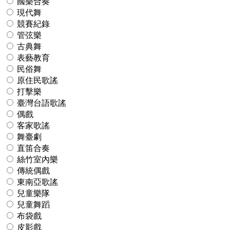
國樂合奏
現代舞
競賽紀錄
管弦樂
古典舞
表藝教育
民俗舞
原住民歌謠
打擊樂
臺灣台語歌謠
偶戲
客家歌謠
舞臺劇
直笛合奏
絲竹室內樂
傳統偶戲
東南亞歌謠
兒童樂隊
兒童舞蹈
布袋戲
皮影戲