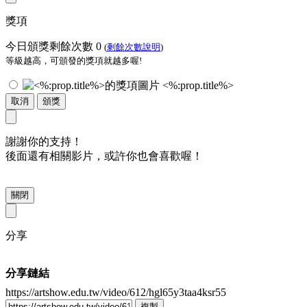
獎項
今日頒獎剩餘次數
0
(
剩餘次數說明
)
等級越高，可頒發的獎項就越多喔!
<%:prop.title%>
取消
頒獎
謝謝你的支持！
後面還有相關影片，或許你也會喜歡喔！
關閉
分享
分享鏈結
https://artshow.edu.tw/video/612/hgl65y3taa4ksr55
複製