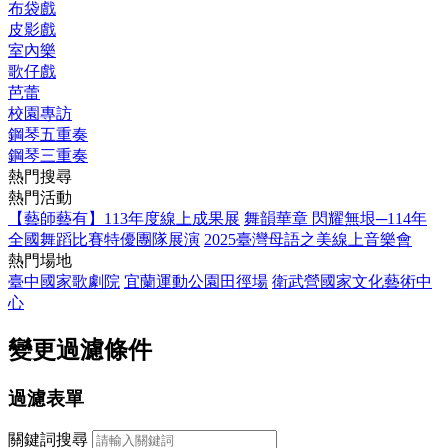
布袋戲
皮影戲
室內樂
歌仔戲
芭蕾
校園專訪
鋼琴五重奏
鋼琴三重奏
熱門搜尋
熱門活動
【藝師藝有】113年度線上成果展
舞韻華章 閃耀無垠─114年
全國舞蹈比賽特優團隊展演
2025臺灣母語之美線上音樂會
熱門場地
臺中國家歌劇院
宜蘭運動公園田徑場
衛武營國家文化藝術中
心
變更過濾條件
過濾表單
關鍵詞搜尋