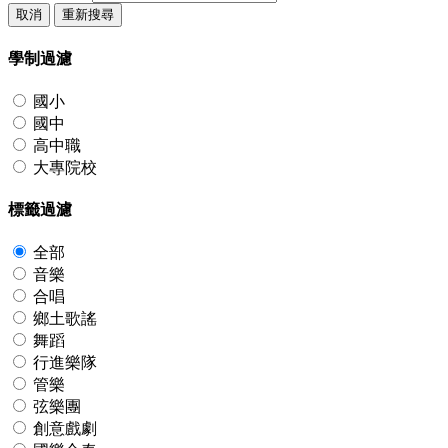
取消
重新搜尋
學制過濾
國小
國中
高中職
大專院校
標籤過濾
全部
音樂
合唱
鄉土歌謠
舞蹈
行進樂隊
管樂
弦樂團
創意戲劇