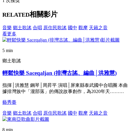
1 次獲獎
相關影片
RELATED
音樂
鄉土歌謠
合唱
原住民歌謠
國中
觀摩
天籟之音
看更多
5 min
鄉土歌謠
輕鬆快樂 Saceqaljan (排灣古謠、編曲│洪雅慧)
指揮│洪雅慧 鋼琴│周昇平 演唱│屏東縣泰武國中合唱團 本曲
據排灣族中「瀧部落」的傳說故事創作，為2020年天………
藝秀臺
音樂
鄉土歌謠
合唱
原住民歌謠
國中
觀摩
天籟之音
8 min