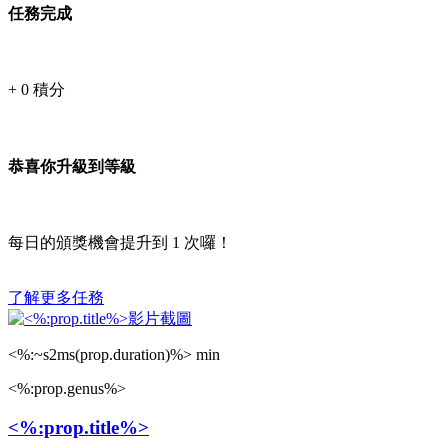
任務完成
+
0
積分
恭喜你升級到等級
每日的頒獎機會提升到
1
次囉！
了解更多任務
<%:~s2ms(prop.duration)%> min
<%:prop.genus%>
<%:prop.title%>