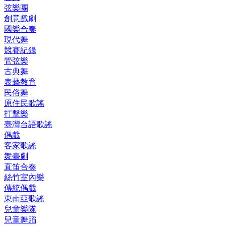
弦樂團
創意戲劇
國樂合奏
現代舞
競賽紀錄
管弦樂
古典舞
表藝教育
民俗舞
原住民歌謠
打擊樂
臺灣台語歌謠
偶戲
客家歌謠
舞臺劇
直笛合奏
絲竹室內樂
傳統偶戲
東南亞歌謠
兒童樂隊
兒童舞蹈