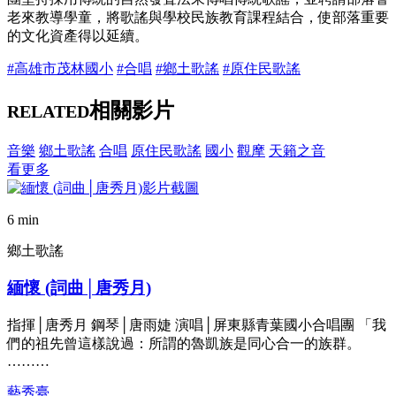
老來教導學童，將歌謠與學校民族教育課程結合，使部落重要
的文化資產得以延續。
#高雄市茂林國小
#合唱
#鄉土歌謠
#原住民歌謠
相關影片
RELATED
音樂
鄉土歌謠
合唱
原住民歌謠
國小
觀摩
天籟之音
看更多
6 min
鄉土歌謠
緬懷 (詞曲│唐秀月)
指揮│唐秀月 鋼琴│唐雨婕 演唱│屏東縣青葉國小合唱團 「我
們的祖先曾這樣說過：所謂的魯凱族是同心合一的族群。
………
藝秀臺