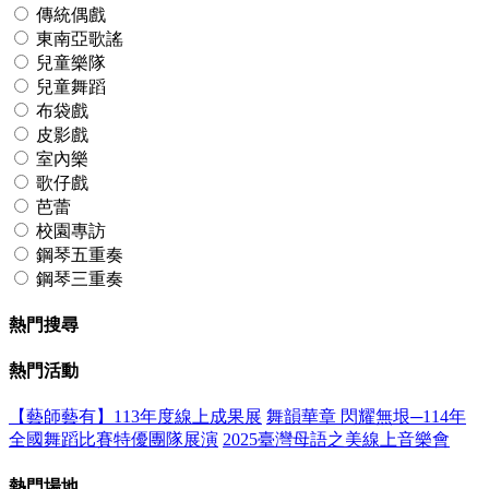
傳統偶戲
東南亞歌謠
兒童樂隊
兒童舞蹈
布袋戲
皮影戲
室內樂
歌仔戲
芭蕾
校園專訪
鋼琴五重奏
鋼琴三重奏
熱門搜尋
熱門活動
【藝師藝有】113年度線上成果展
舞韻華章 閃耀無垠─114年
全國舞蹈比賽特優團隊展演
2025臺灣母語之美線上音樂會
熱門場地