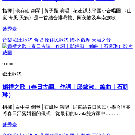
指揮│余存仙 鋼琴│黃子甄 演唱│花蓮縣太平國小合唱團 〈山
嵐‧海風‧天籟〉是一首結合排灣族、阿美族及卑南族歌………
藝秀臺
音樂
鄉土歌謠
合唱
原住民歌謠
國小
觀摩
天籟之音
6 min
鄉土歌謠
婚禮之歌（春日古調、作詞｜邱錦淑、編曲｜石凱
琳）
指揮│白中皇 鋼琴│石凱琳 演唱│屏東縣春日國民小學合唱團
將春日部落婚禮的儀式，從最初的kivala雙方家中………
藝秀臺