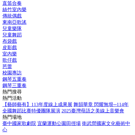
直笛合奏
絲竹室內樂
傳統偶戲
東南亞歌謠
兒童樂隊
兒童舞蹈
布袋戲
皮影戲
室內樂
歌仔戲
芭蕾
校園專訪
鋼琴五重奏
鋼琴三重奏
熱門搜尋
熱門活動
【藝師藝有】113年度線上成果展
舞韻華章 閃耀無垠─114年
全國舞蹈比賽特優團隊展演
2025臺灣母語之美線上音樂會
熱門場地
臺中國家歌劇院
宜蘭運動公園田徑場
衛武營國家文化藝術中
心