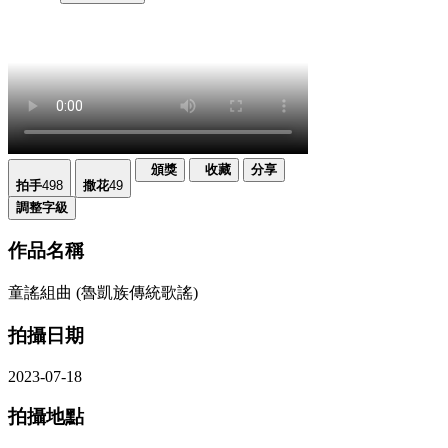
頒獎
收藏
分享
拍手
498
撒花
49
調整字級
作品名稱
童謠組曲 (魯凱族傳統歌謠)
拍攝日期
2023-07-18
拍攝地點