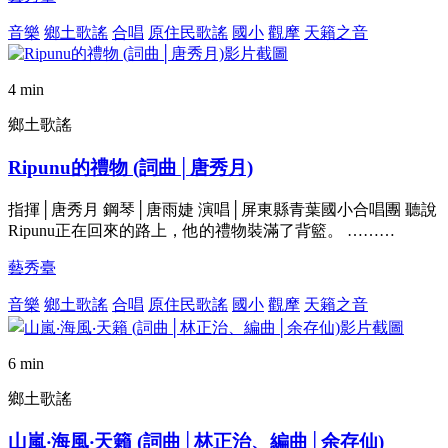
音樂
鄉土歌謠
合唱
原住民歌謠
國小
觀摩
天籟之音
4 min
鄉土歌謠
Ripunu的禮物 (詞曲│唐秀月)
指揮│唐秀月 鋼琴│唐雨婕 演唱│屏東縣青葉國小合唱團 聽說
Ripunu正在回來的路上，他的禮物裝滿了背籃。 ………
藝秀臺
音樂
鄉土歌謠
合唱
原住民歌謠
國小
觀摩
天籟之音
6 min
鄉土歌謠
山嵐‧海風‧天籟 (詞曲│林正治、編曲│余存仙)