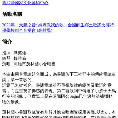
衛武營國家文化藝術中心
活動名稱
2023年「天籟之音~媽媽教我的歌」全國師生鄉土歌謠比賽特
優學校聯合音樂會 (高雄場)
簡介
指揮│洪英雄
鋼琴│魏雅倫
演唱│高雄市茂林國小合唱團
本曲由兩首童謠組合而成，為魯凱族下三社群中的傳統童謠曲
調，第一首歌的
詞意已無從考究。魯凱童謠並不重視旋律的優美及歌詞的意
義，而是重視節奏感的表現。第二首歌詞中傳達了小孩子天馬
行空的想像，但實際上是在暗諷阿公Sagia已年邁無法捕獵動
物的景象。
茂林國小魯凱歌謠隊有別於其他合唱團隊採用美聲式唱法，本
團堅持採用傳統的自然發聲法來傳唱傳統歌謠，並聘請部落耆