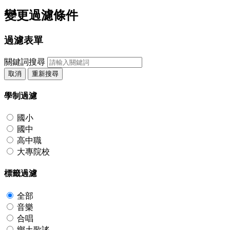
變更過濾條件
過濾表單
關鍵詞搜尋
取消
重新搜尋
學制過濾
國小
國中
高中職
大專院校
標籤過濾
全部
音樂
合唱
鄉土歌謠