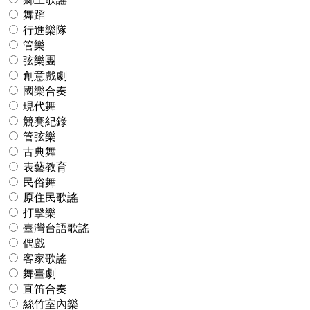
舞蹈
行進樂隊
管樂
弦樂團
創意戲劇
國樂合奏
現代舞
競賽紀錄
管弦樂
古典舞
表藝教育
民俗舞
原住民歌謠
打擊樂
臺灣台語歌謠
偶戲
客家歌謠
舞臺劇
直笛合奏
絲竹室內樂