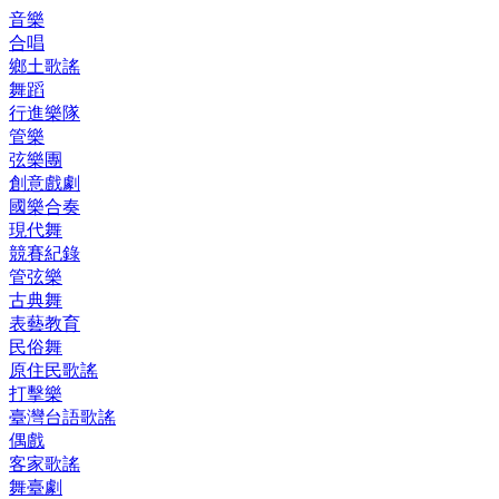
音樂
合唱
鄉土歌謠
舞蹈
行進樂隊
管樂
弦樂團
創意戲劇
國樂合奏
現代舞
競賽紀錄
管弦樂
古典舞
表藝教育
民俗舞
原住民歌謠
打擊樂
臺灣台語歌謠
偶戲
客家歌謠
舞臺劇