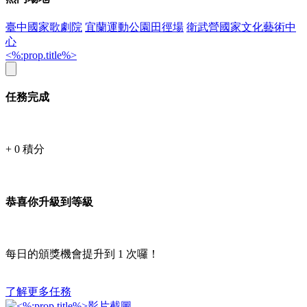
臺中國家歌劇院
宜蘭運動公園田徑場
衛武營國家文化藝術中
心
<%:prop.title%>
任務完成
+
0
積分
恭喜你升級到等級
每日的頒獎機會提升到
1
次囉！
了解更多任務