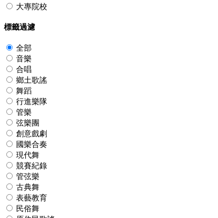
大專院校
標籤過濾
全部
音樂
合唱
鄉土歌謠
舞蹈
行進樂隊
管樂
弦樂團
創意戲劇
國樂合奏
現代舞
競賽紀錄
管弦樂
古典舞
表藝教育
民俗舞