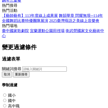
鋼琴三重奏
熱門搜尋
熱門活動
【藝師藝有】113年度線上成果展
舞韻華章 閃耀無垠─114年
全國舞蹈比賽特優團隊展演
2025臺灣母語之美線上音樂會
熱門場地
臺中國家歌劇院
宜蘭運動公園田徑場
衛武營國家文化藝術中
心
變更過濾條件
過濾表單
關鍵詞搜尋
取消
重新搜尋
學制過濾
國小
國中
高中職