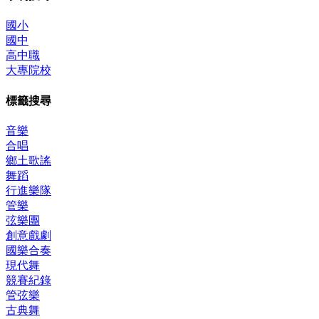
國小
國中
高中職
大專院校
標籤搜尋
音樂
合唱
鄉土歌謠
舞蹈
行進樂隊
管樂
弦樂團
創意戲劇
國樂合奏
現代舞
競賽紀錄
管弦樂
古典舞