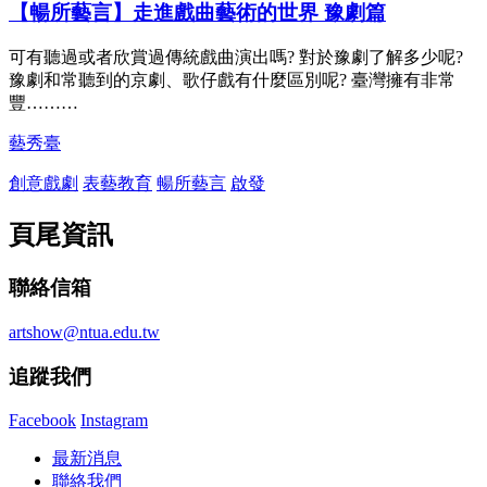
【暢所藝言】走進戲曲藝術的世界 豫劇篇
可有聽過或者欣賞過傳統戲曲演出嗎? 對於豫劇了解多少呢?
豫劇和常聽到的京劇、歌仔戲有什麼區別呢? 臺灣擁有非常
豐………
藝秀臺
創意戲劇
表藝教育
暢所藝言
啟發
頁尾資訊
聯絡信箱
artshow@ntua.edu.tw
追蹤我們
Facebook
Instagram
最新消息
聯絡我們