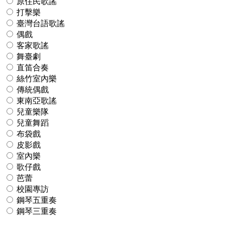
原住民歌謠
打擊樂
臺灣台語歌謠
偶戲
客家歌謠
舞臺劇
直笛合奏
絲竹室內樂
傳統偶戲
東南亞歌謠
兒童樂隊
兒童舞蹈
布袋戲
皮影戲
室內樂
歌仔戲
芭蕾
校園專訪
鋼琴五重奏
鋼琴三重奏