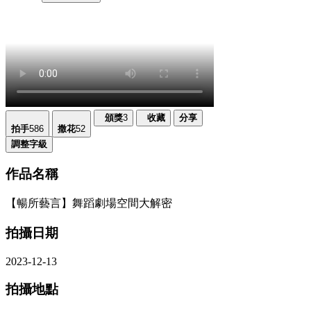
頒獎
3
收藏
分享
拍手
586
撒花
52
調整字級
作品名稱
【暢所藝言】舞蹈劇場空間大解密
拍攝日期
2023-12-13
拍攝地點