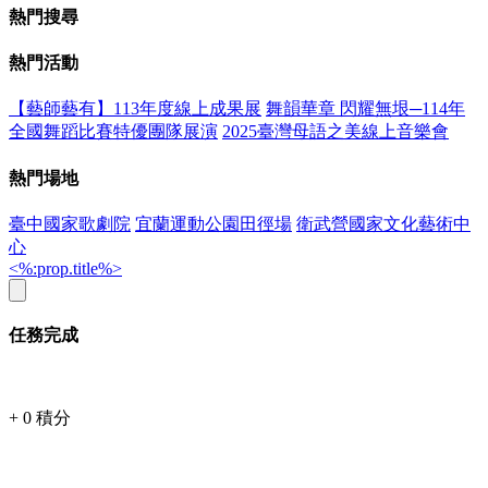
熱門搜尋
熱門活動
【藝師藝有】113年度線上成果展
舞韻華章 閃耀無垠─114年
全國舞蹈比賽特優團隊展演
2025臺灣母語之美線上音樂會
熱門場地
臺中國家歌劇院
宜蘭運動公園田徑場
衛武營國家文化藝術中
心
<%:prop.title%>
任務完成
+
0
積分