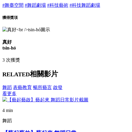
#舞臺空間
#舞蹈劇場
#科技藝術
#科技舞蹈劇場
獲得獎項
真好
tsin-hó
3 次獲獎
相關影片
RELATED
舞蹈
表藝教育
暢所藝言
啟發
看更多
4 min
舞蹈