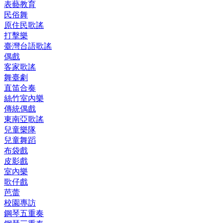
表藝教育
民俗舞
原住民歌謠
打擊樂
臺灣台語歌謠
偶戲
客家歌謠
舞臺劇
直笛合奏
絲竹室內樂
傳統偶戲
東南亞歌謠
兒童樂隊
兒童舞蹈
布袋戲
皮影戲
室內樂
歌仔戲
芭蕾
校園專訪
鋼琴五重奏