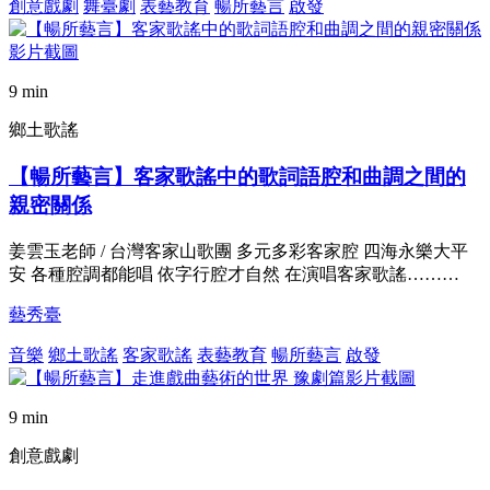
創意戲劇
舞臺劇
表藝教育
暢所藝言
啟發
9 min
鄉土歌謠
【暢所藝言】客家歌謠中的歌詞語腔和曲調之間的
親密關係
姜雲玉老師 / 台灣客家山歌團 多元多彩客家腔 四海永樂大平
安 各種腔調都能唱 依字行腔才自然 在演唱客家歌謠………
藝秀臺
音樂
鄉土歌謠
客家歌謠
表藝教育
暢所藝言
啟發
9 min
創意戲劇