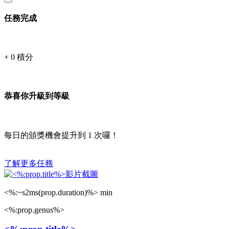
任務完成
+
0
積分
恭喜你升級到等級
每日的頒獎機會提升到
1
次囉！
了解更多任務
<%:~s2ms(prop.duration)%> min
<%:prop.genus%>