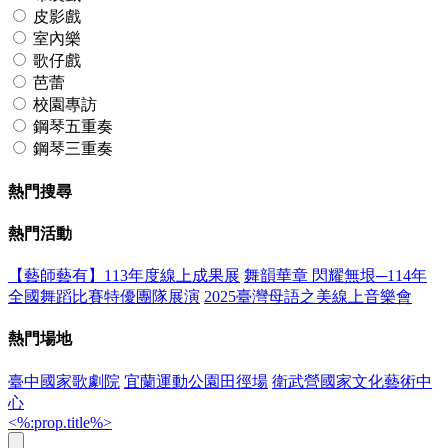
皮影戲
室內樂
歌仔戲
芭蕾
校園專訪
鋼琴五重奏
鋼琴三重奏
熱門搜尋
熱門活動
【藝師藝有】113年度線上成果展
舞韻華章 閃耀無垠─114年
全國舞蹈比賽特優團隊展演
2025臺灣母語之美線上音樂會
熱門場地
臺中國家歌劇院
宜蘭運動公園田徑場
衛武營國家文化藝術中
心
<%:prop.title%>