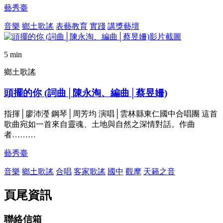
藝秀臺
音樂
鄉土歌謠
表藝教育
實踐
講獎藝壇
5 min
鄉土歌謠
頭擺的你 (詞曲│陳永淘、編曲│蔡昱姍)
指揮│廖沛瀅 鋼琴│周芳均 演唱│雲林縣東仁國中合唱團 這首
歌曲宛如一首來自靈魂、土地與自然之深情對話。作曲
者………
藝秀臺
音樂
鄉土歌謠
合唱
客家歌謠
國中
觀摩
天籟之音
頁尾資訊
聯絡信箱