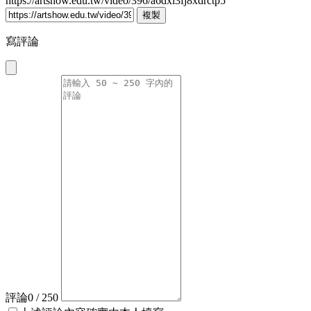
https://artshow.edu.tw/video/396/a6dxl3fj8xdrctp5
複製
寫評論
評論
0
/ 250