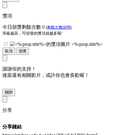
獎項
今日頒獎剩餘次數
0
(
剩餘次數說明
)
等級越高，可頒發的獎項就越多喔!
<%:prop.title%>
取消
頒獎
謝謝你的支持！
後面還有相關影片，或許你也會喜歡喔！
關閉
分享
分享鏈結