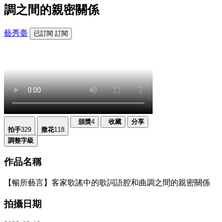
調之間的親密關係
藝秀臺
已訂閱
訂閱
頒獎
4
收藏
分享
拍手
329
撒花
118
調整字級
作品名稱
【暢所藝言】客家歌謠中的歌詞語腔和曲調之間的親密關係
拍攝日期