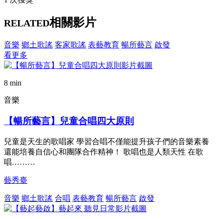
相關影片
RELATED
音樂
鄉土歌謠
客家歌謠
表藝教育
暢所藝言
啟發
看更多
8 min
音樂
【暢所藝言】兒童合唱四大原則
兒童是天生的歌唱家 學習合唱不僅能提升孩子們的音樂素養
還能培養自信心和團隊合作精神！ 歌唱也是人類天性 在歌
唱………
藝秀臺
音樂
鄉土歌謠
合唱
表藝教育
暢所藝言
啟發