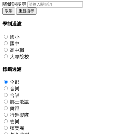
關鍵詞搜尋
取消
重新搜尋
學制過濾
國小
國中
高中職
大專院校
標籤過濾
全部
音樂
合唱
鄉土歌謠
舞蹈
行進樂隊
管樂
弦樂團