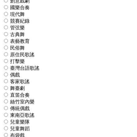
創意戲劇
國樂合奏
現代舞
競賽紀錄
管弦樂
古典舞
表藝教育
民俗舞
原住民歌謠
打擊樂
臺灣台語歌謠
偶戲
客家歌謠
舞臺劇
直笛合奏
絲竹室內樂
傳統偶戲
東南亞歌謠
兒童樂隊
兒童舞蹈
布袋戲