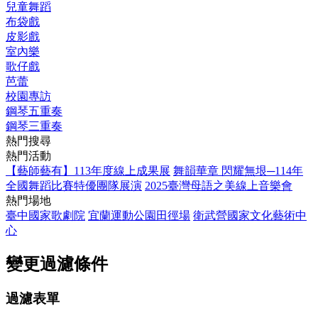
兒童舞蹈
布袋戲
皮影戲
室內樂
歌仔戲
芭蕾
校園專訪
鋼琴五重奏
鋼琴三重奏
熱門搜尋
熱門活動
【藝師藝有】113年度線上成果展
舞韻華章 閃耀無垠─114年
全國舞蹈比賽特優團隊展演
2025臺灣母語之美線上音樂會
熱門場地
臺中國家歌劇院
宜蘭運動公園田徑場
衛武營國家文化藝術中
心
變更過濾條件
過濾表單