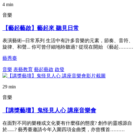
4 min
音樂
【藝起藝啟】藝起來 聽見日常
表演藝術─日常系列 生活中有許多音樂的元素，節奏、音符、
旋律、和聲... 你可曾仔細地聆聽過? 從現在開始 《藝起………
藝秀臺
音樂
表藝教育
藝起藝啟
啟發
29 min
音樂
【講獎藝壇】鬼怪見人心 講座音樂會
在面對不同的樂種或文化要有什麼樣的態度? 創作的靈感源自
於......? 藝秀臺邀請今年入圍四項金曲獎，亦曾獲首………