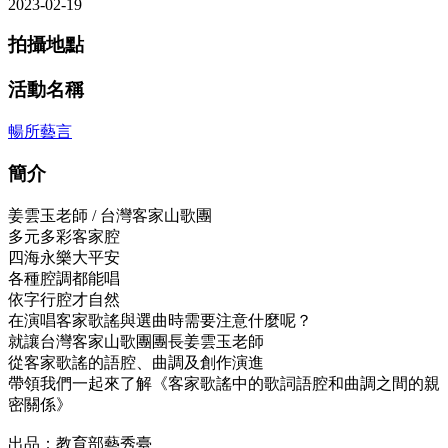
2023-02-19
拍攝地點
活動名稱
暢所藝言
簡介
姜雲玉老師 / 台灣客家山歌團
多元多彩客家腔
四海永樂大平安
各種腔調都能唱
依字行腔才自然
在演唱客家歌謠與選曲時需要注意什麼呢？
就讓台灣客家山歌團團長姜雲玉老師
從客家歌謠的語腔、曲調及創作演進
帶領我們一起來了解《客家歌謠中的歌詞語腔和曲調之間的親
密關係》
出品：教育部藝秀臺