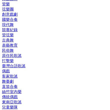
管樂
弦樂團
創意戲劇
國樂合奏
現代舞
競賽紀錄
管弦樂
古典舞
表藝教育
民俗舞
原住民歌謠
打擊樂
臺灣台語歌謠
偶戲
客家歌謠
舞臺劇
直笛合奏
絲竹室內樂
傳統偶戲
東南亞歌謠
兒童樂隊