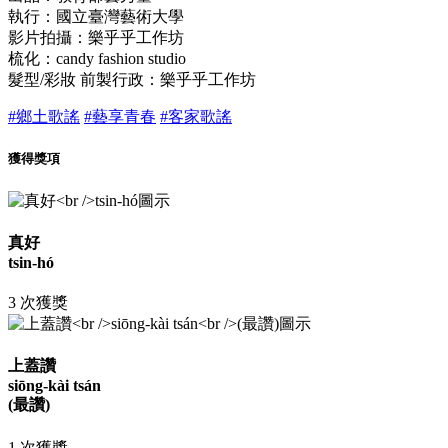
執行：國立臺灣藝術大學
影片拍攝：樂乎乎工作坊
梳化：candy fashion studio
髮型/彩妝 前製行政：樂乎乎工作坊
#鄉土歌謠
#藝享青春
#客家歌謠
獲得獎項
真好
tsin-hó
3 次獲獎
上蓋讚
siōng-kài tsán
(最讚)
1 次獲獎