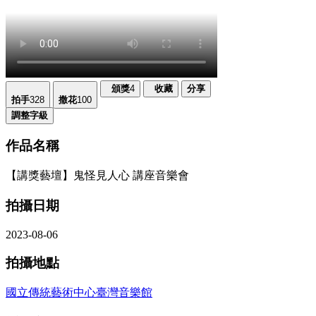
頒獎
4
收藏
分享
拍手
328
撒花
100
調整字級
作品名稱
【講獎藝壇】鬼怪見人心 講座音樂會
拍攝日期
2023-08-06
拍攝地點
國立傳統藝術中心臺灣音樂館