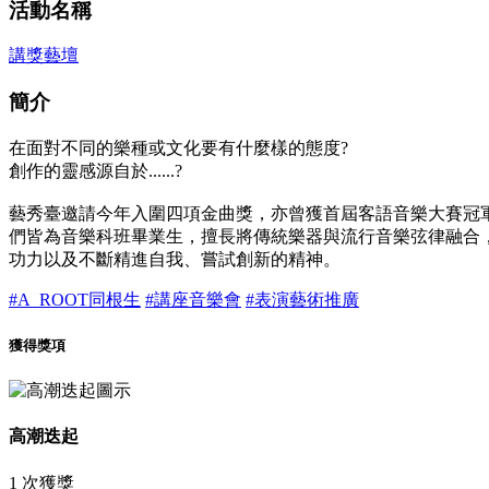
活動名稱
講獎藝壇
簡介
在面對不同的樂種或文化要有什麼樣的態度?
創作的靈感源自於......?
藝秀臺邀請今年入圍四項金曲獎，亦曾獲首屆客語音樂大賽冠軍
們皆為音樂科班畢業生，擅長將傳統樂器與流行音樂弦律融合
功力以及不斷精進自我、嘗試創新的精神。
#A_ROOT同根生
#講座音樂會
#表演藝術推廣
獲得獎項
高潮迭起
1 次獲獎