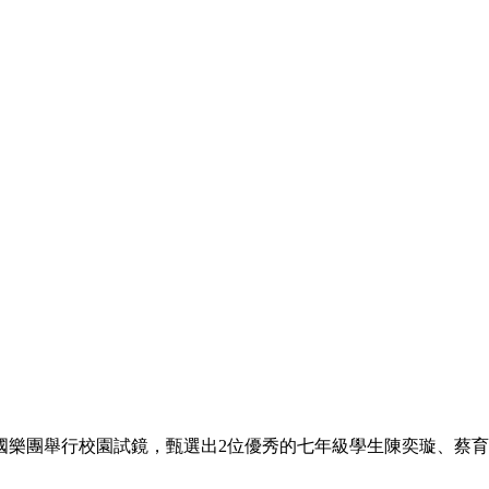
國樂團舉行校園試鏡，甄選出2位優秀的七年級學生陳奕璇、蔡