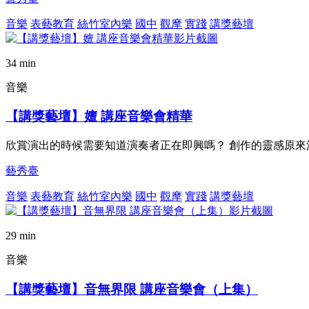
音樂
表藝教育
絲竹室內樂
國中
觀摩
實踐
講獎藝壇
34 min
音樂
【講獎藝壇】嬗 講座音樂會精華
欣賞演出的時候需要知道演奏者正在即興嗎？ 創作的靈感原來
藝秀臺
音樂
表藝教育
絲竹室內樂
國中
觀摩
實踐
講獎藝壇
29 min
音樂
【講獎藝壇】音無界限 講座音樂會（上集）