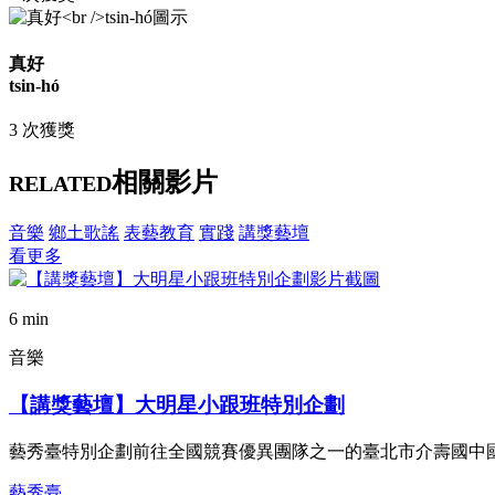
真好
tsin-hó
3 次獲獎
相關影片
RELATED
音樂
鄉土歌謠
表藝教育
實踐
講獎藝壇
看更多
6 min
音樂
【講獎藝壇】大明星小跟班特別企劃
藝秀臺特別企劃前往全國競賽優異團隊之一的臺北市介壽國中
藝秀臺