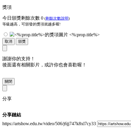
獎項
今日頒獎剩餘次數
0
(
剩餘次數說明
)
等級越高，可頒發的獎項就越多喔!
<%:prop.title%>
取消
頒獎
謝謝你的支持！
後面還有相關影片，或許你也會喜歡喔！
關閉
分享
分享鏈結
https://artshow.edu.tw/video/506/j6jj747k8xl7cy33