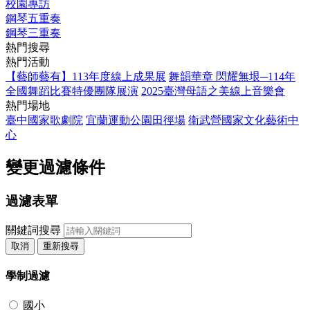
校園專訪
鋼琴五重奏
鋼琴三重奏
熱門搜尋
熱門活動
【藝師藝有】113年度線上成果展
舞韻華章 閃耀無垠─114年
全國舞蹈比賽特優團隊展演
2025臺灣母語之美線上音樂會
熱門場地
臺中國家歌劇院
宜蘭運動公園田徑場
衛武營國家文化藝術中
心
變更過濾條件
過濾表單
關鍵詞搜尋
取消
重新搜尋
學制過濾
國小