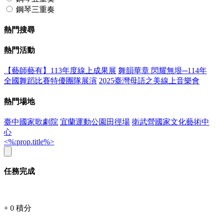
鋼琴三重奏
熱門搜尋
熱門活動
【藝師藝有】113年度線上成果展
舞韻華章 閃耀無垠─114年
全國舞蹈比賽特優團隊展演
2025臺灣母語之美線上音樂會
熱門場地
臺中國家歌劇院
宜蘭運動公園田徑場
衛武營國家文化藝術中
心
<%:prop.title%>
任務完成
+
0
積分