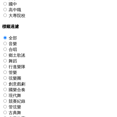
國中
高中職
大專院校
標籤過濾
全部
音樂
合唱
鄉土歌謠
舞蹈
行進樂隊
管樂
弦樂團
創意戲劇
國樂合奏
現代舞
競賽紀錄
管弦樂
古典舞