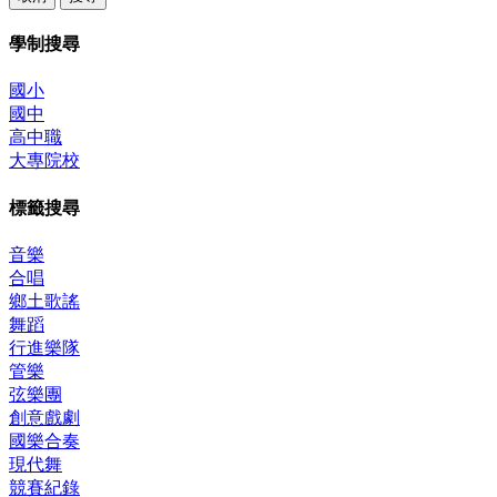
學制搜尋
國小
國中
高中職
大專院校
標籤搜尋
音樂
合唱
鄉土歌謠
舞蹈
行進樂隊
管樂
弦樂團
創意戲劇
國樂合奏
現代舞
競賽紀錄