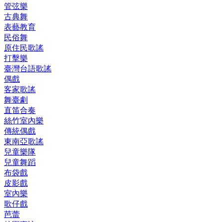
管弦樂
古典舞
表藝教育
民俗舞
原住民歌謠
打擊樂
臺灣台語歌謠
偶戲
客家歌謠
舞臺劇
直笛合奏
絲竹室內樂
傳統偶戲
東南亞歌謠
兒童樂隊
兒童舞蹈
布袋戲
皮影戲
室內樂
歌仔戲
芭蕾