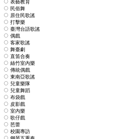
表藝教育
民俗舞
原住民歌謠
打擊樂
臺灣台語歌謠
偶戲
客家歌謠
舞臺劇
直笛合奏
絲竹室內樂
傳統偶戲
東南亞歌謠
兒童樂隊
兒童舞蹈
布袋戲
皮影戲
室內樂
歌仔戲
芭蕾
校園專訪
鋼琴五重奏