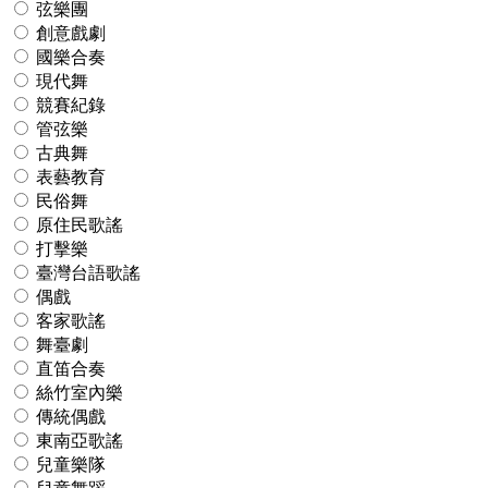
弦樂團
創意戲劇
國樂合奏
現代舞
競賽紀錄
管弦樂
古典舞
表藝教育
民俗舞
原住民歌謠
打擊樂
臺灣台語歌謠
偶戲
客家歌謠
舞臺劇
直笛合奏
絲竹室內樂
傳統偶戲
東南亞歌謠
兒童樂隊