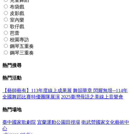
兒童舞蹈
布袋戲
皮影戲
室內樂
歌仔戲
芭蕾
校園專訪
鋼琴五重奏
鋼琴三重奏
熱門搜尋
熱門活動
【藝師藝有】113年度線上成果展
舞韻華章 閃耀無垠─114年
全國舞蹈比賽特優團隊展演
2025臺灣母語之美線上音樂會
熱門場地
臺中國家歌劇院
宜蘭運動公園田徑場
衛武營國家文化藝術中
心