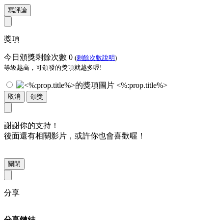
寫評論
獎項
今日頒獎剩餘次數
0
(
剩餘次數說明
)
等級越高，可頒發的獎項就越多喔!
<%:prop.title%>
取消
頒獎
謝謝你的支持！
後面還有相關影片，或許你也會喜歡喔！
關閉
分享
分享鏈結