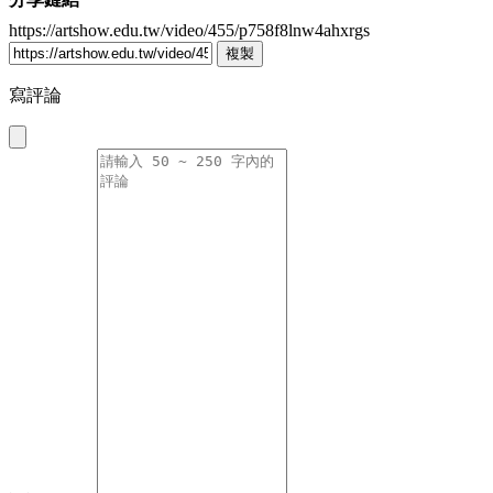
https://artshow.edu.tw/video/455/p758f8lnw4ahxrgs
複製
寫評論