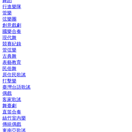
舞蹈
行進樂隊
管樂
弦樂團
創意戲劇
國樂合奏
現代舞
競賽紀錄
管弦樂
古典舞
表藝教育
民俗舞
原住民歌謠
打擊樂
臺灣台語歌謠
偶戲
客家歌謠
舞臺劇
直笛合奏
絲竹室內樂
傳統偶戲
東南亞歌謠