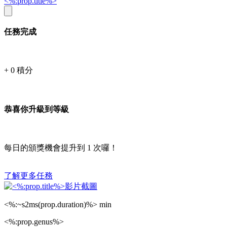
<%:prop.title%>
任務完成
+
0
積分
恭喜你升級到等級
每日的頒獎機會提升到
1
次囉！
了解更多任務
<%:~s2ms(prop.duration)%> min
<%:prop.genus%>