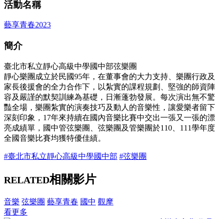
活動名稱
藝享青春2023
簡介
臺北市私立靜心高級中學國中部弦樂團
靜心樂團成立於民國95年，在董事會的大力支持、樂團行政及
家長後援會的全力合作下，以紮實的課程規劃、堅強的師資陣
容及嚴謹的默契訓練為基礎，日漸蓬勃發展。每次演出無不驚
豔全場，樂團紮實的演奏技巧及動人的音樂性，讓愛樂者留下
深刻印象，17年來持續在國內音樂比賽中交出一張又一張的漂
亮成績單，國中管弦樂團、弦樂團及管樂團於110、111學年度
全國音樂比賽均獲特優佳績。
#臺北市私立靜心高級中學國中部
#弦樂團
相關影片
RELATED
音樂
弦樂團
藝享青春
國中
觀摩
看更多