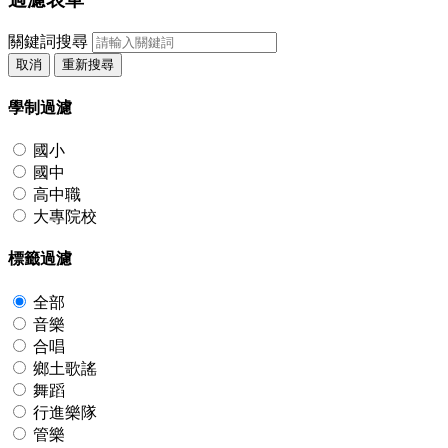
關鍵詞搜尋
取消
重新搜尋
學制過濾
國小
國中
高中職
大專院校
標籤過濾
全部
音樂
合唱
鄉土歌謠
舞蹈
行進樂隊
管樂