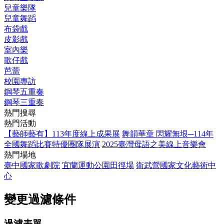
兒童樂隊
兒童舞蹈
布袋戲
皮影戲
室內樂
歌仔戲
芭蕾
校園專訪
鋼琴五重奏
鋼琴三重奏
熱門搜尋
熱門活動
【藝師藝有】113年度線上成果展
舞韻華章 閃耀無垠─114年
全國舞蹈比賽特優團隊展演
2025臺灣母語之美線上音樂會
熱門場地
臺中國家歌劇院
宜蘭運動公園田徑場
衛武營國家文化藝術中
心
變更過濾條件
過濾表單